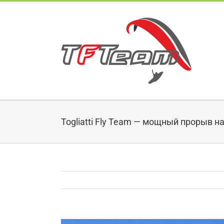
Skip
to
content
Togliatti Fly Team — мощный прорыв н
View