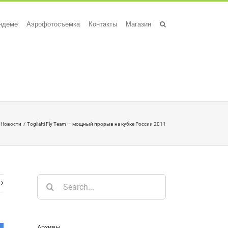
андеме
Аэрофотосъемка
Контакты
Магазин
Новости
Togliatti Fly Team — мощный прорыв на кубке России 2011
Search
for:
Архивы