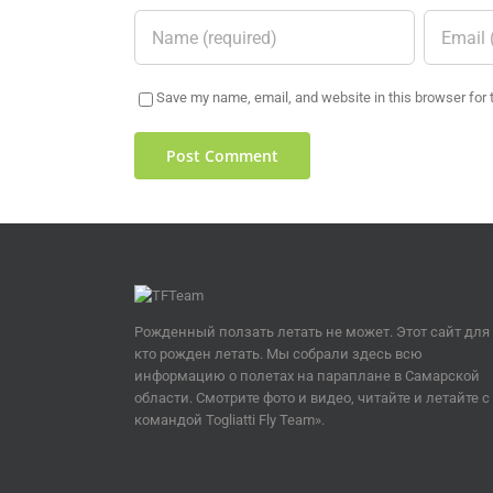
Save my name, email, and website in this browser for 
Рожденный ползать летать не может. Этот сайт для 
кто рожден летать. Мы собрали здесь всю
информацию о полетах на параплане в Самарской
области. Смотрите фото и видео, читайте и летайте с
командой Togliatti Fly Team».