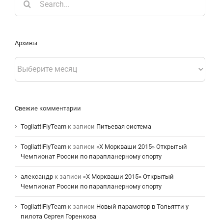
for:
Архивы
Архивы
Свежие комментарии
TogliattiFlyTeam
к записи
Питьевая система
TogliattiFlyTeam
к записи
«Х Моркваши 2015» Открытый
Чемпионат России по парапланерному спорту
александр
к записи
«Х Моркваши 2015» Открытый
Чемпионат России по парапланерному спорту
TogliattiFlyTeam
к записи
Новый парамотор в Тольятти у
пилота Сергея Горенкова