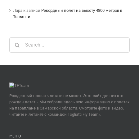
Лара
к записи
Рекордный полет на высоту 4800 метров в
Тольятти
Search
for:
Рожденный ползать летать не может. Этот сайт для тех кто
рожден летать. Мы собрали здесь всю информацию о полетах
на параплане в Самарской области. Смотрите фото и видео,
читайте и летайте с командой Togliatti Fly Team».
МЕНЮ