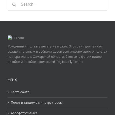
Search
for:
Рожденный ползать летать не может. Этот сайт для тех кто
рожден летать. Мы собрали здесь всю информацию о полетах
на параплане в Самарской области. Смотрите фото и видео,
читайте и летайте с командой Togliatti Fly Team».
МЕНЮ
Карта сайта
Полет в тандеме c инструктором
Аэрофотосъемка