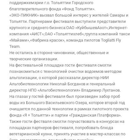
поддержкемэрии г.о. Тольяттии Городского
благотворительного фонда «Фонд Тольятти».
«ЭКО-ПИКНИК» вызвал большой интерес у жителей Самары и
Тольятти. Партнерами фестиваля выступили представители
крупного и среднего бизнеса:ОАО «КуйбышевАзот»,Интернет-
компания «АИСТ»,ОАО «Тольяттихлеб»,группа компаний такси
«Майами»,«Фабрика красок», команда пилотов Togliatti Fly
Team.
Не остались в стороне чиновники, общественные и
творческие организации.
На фестивальной площадке гости фестиваля смогли
познакомиться с технологией очистки водоемов методом
альголизации, о которой рассказали директор НИИ
Альгобиотехнологии Николай Богданов и генеральный
директор НПО «Альгобиотехнология» Владимир Лухтанов.
На глазах у гостей фестиваля был произведен забор проб
воды из Большого Васильевского Озера, которое второй год
очищается по данной технологии в рамках пилотного проекта
фонда «Я + Тольятти» и партии «Гражданская Платформа».
Также гости фестваля смогли поучаствовать в конкурсах на
площадках партнеров фестиваля, попробовать блюда
вегетарианской кухни, принять участие в мастер-классах по