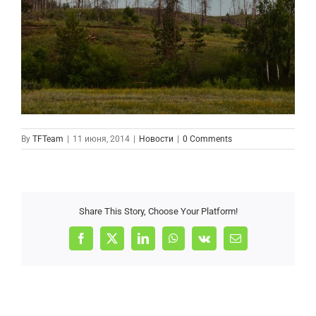
By
TFTeam
|
11 июня, 2014
|
Новости
|
0 Comments
Share This Story, Choose Your Platform!
Facebook
X
LinkedIn
WhatsApp
Vk
Email