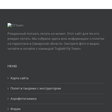
Рожденный ползать летать не может. Этот сайт для тех кто
рожден летать. Мы собрали здесь всю информацию о полетах
на параплане в Самарской области. Смотрите фото и видео,
читайте и летайте с командой Togliatti Fly Team».
МЕНЮ
Карта сайта
Полет в тандеме c инструктором
Аэрофотосъемка
Форум