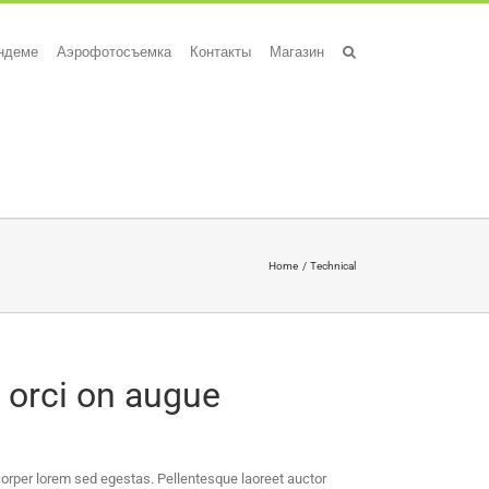
андеме
Аэрофотосъемка
Контакты
Магазин
Home
Technical
 orci on augue
mcorper lorem sed egestas. Pellentesque laoreet auctor