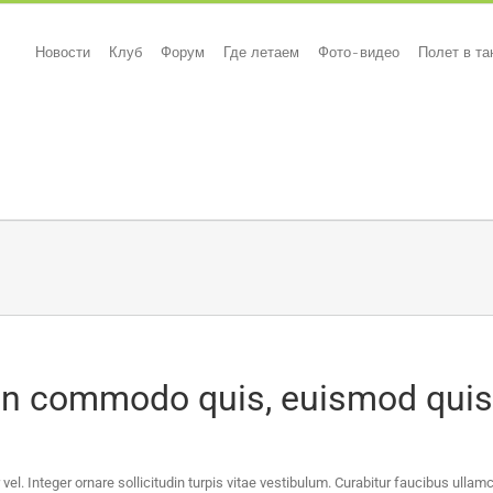
Новости
Клуб
Форум
Где летаем
Фото-видео
Полет в т
in commodo quis, euismod quis
vel. Integer ornare sollicitudin turpis vitae vestibulum. Curabitur faucibus ulla