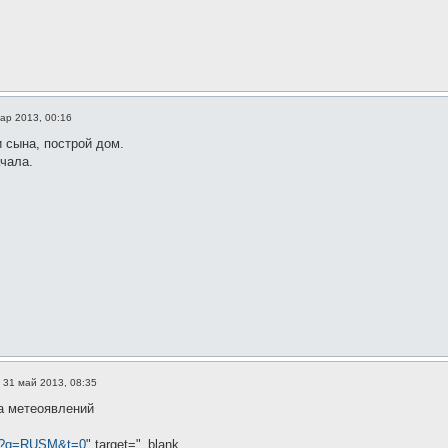
ар 2013, 00:16
 сына, построй дом.
чала.
»
31 май 2013, 08:35
а метеоявлений
ar/?q=RUSM&t=0
" target="_blank