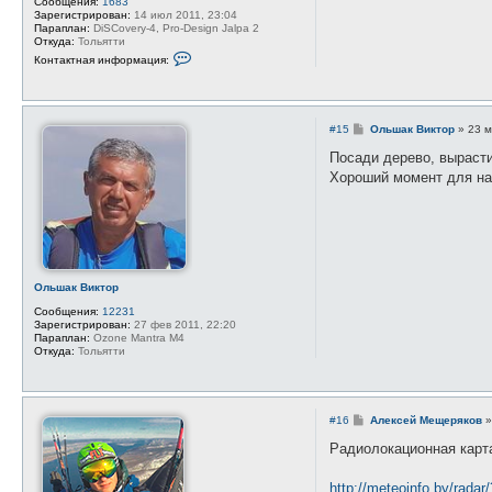
Сообщения:
1683
Зарегистрирован:
14 июл 2011, 23:04
Параплан:
DiSCovery-4, Pro-Design Jalpa 2
Откуда:
Тольятти
К
Контактная информация:
о
н
т
а
к
С
#15
Ольшак Виктор
»
23 м
т
о
н
о
Посади дерево, вырасти
а
б
я
Хороший момент для на
щ
и
е
н
н
ф
и
о
е
р
м
а
ц
Ольшак Виктор
и
я
Сообщения:
12231
п
Зарегистрирован:
27 фев 2011, 22:20
о
Параплан:
Ozone Mantra M4
л
Откуда:
Тольятти
ь
з
о
в
а
С
#16
Алексей Мещеряков
т
о
е
о
Радиолокационная карт
л
б
я
щ
Е
е
http://meteoinfo.by/rad
в