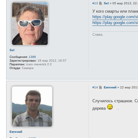
а
С
#13
Sel
»
05 мар 2013, 22
т
о
е
о
У кого смарты или пла
л
б
я
https://play.google.com/s
щ
А
е
https://play.google.com/s
л
н
е
и
к
е
с
Слава.
е
й
М
е
Sel
щ
е
Сообщения:
1386
р
Зарегистрирован:
18 мар 2012, 16:57
я
Параплан:
icaro maverick 2.2
к
Откуда:
Самара
о
в
С
#14
Евгений
»
22 мар 2013
о
о
б
Случилось страшное. С
щ
е
дерева
.
н
и
е
Евгений