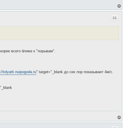
В
е
р
н
у
т
ь
с
я
к
н
а
скорее всего ближе к "порывам".
ч
.
а
.
л
у
://tolyatti.nuipogoda.ru
" target="_blank до сих пор показывает 4м/с.
="_blank
В
е
р