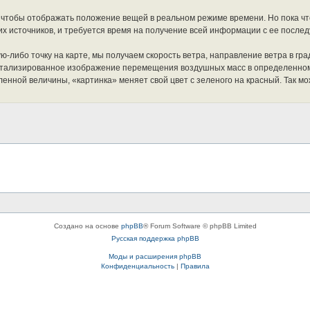
у, чтобы отображать положение вещей в реальном режиме времени. Но пока чт
их источников, и требуется время на получение всей информации с ее после
ю-либо точку на карте, мы получаем скорость ветра, направление ветра в гра
етализированное изображение перемещения воздушных масс в определенном р
нной величины, «картинка» меняет свой цвет с зеленого на красный. Так мож
Создано на основе
phpBB
® Forum Software © phpBB Limited
Русская поддержка phpBB
Моды и расширения phpBB
Конфиденциальность
|
Правила