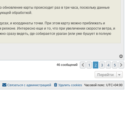
л
у
о обновление карты происходит раз в три часа, поскольку данные
дующей обработкой.
дусах, и координаты точки. При этом карту можно приближать и
егионе. Интересно еще и то, что при увеличении скорости ветра, и
но сразу видеть, где собирается ураган (или уже бушует в полную
В
е
р
1
2
3
4
5
Пред.
Сл
46 сообщений
н
у
Перейти
т
ь
с
С
в
я
з
а
т
ь
с
я
с
а
д
м
и
н
и
с
т
р
а
ц
и
е
й
Удалить cookies
Часовой пояс:
UTC+04:00
я
к
н
а
ч
а
л
у