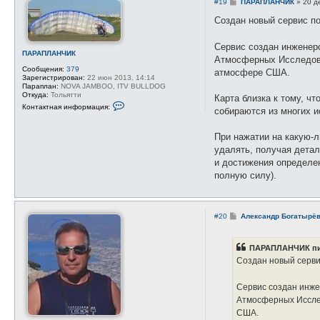
С
#19
ПАРАПЛАНЧИК
»
20 д
а
о
ц
о
Создан новый сервис п
и
б
я
щ
п
е
Сервис создан инженер
о
н
ПАРАПЛАНЧИК
л
Атмосферных Исследова
и
ь
Сообщения:
379
е
атмосфере США.
з
Зарегистрирован:
22 июн 2013, 14:14
о
Параплан:
NOVA JAMBOO, ITV BULLDOG
в
Откуда:
Тольятти
Карта близка к тому, ч
а
К
т
Контактная информация:
собираются из многих и
о
е
н
л
т
я
При нажатии на какую-л
а
s
к
удалять, получая детал
l
т
y
и достижения определен
н
d
а
полную силу).
i
я
m
и
a
н
n
ф
о
С
#20
Александр Богатырё
р
о
м
о
а
б
ПАРАПЛАНЧИК пи
ц
щ
и
е
Создан новый серви
я
н
п
и
о
е
Сервис создан инже
л
Атмосферных Иссле
ь
з
США.
о