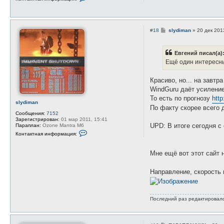
о
о
н
в
т
а
а
т
к
е
С
#18
slydiman
»
20 дек 201
т
л
о
н
я
о
а
А
б
я
Евгений писал(а)
л
щ
и
е
е
Ещё один интересн
н
к
н
ф
с
и
о
е
е
Красиво, но... на завтра
р
й
м
WindGuru даёт усиление 
М
а
е
То есть по прогнозу
http
ц
щ
slydiman
и
По факту скорее всего 
е
я
р
Сообщения:
7152
п
я
Зарегистрирован:
01 мар 2011, 15:41
о
UPD: В итоге сегодня с
к
Параплан:
Ozone Mantra M6
л
о
К
Контактная информация:
ь
в
о
з
н
о
т
в
Мне ещё вот этот сайт
а
а
к
т
т
е
Направление, скорость 
н
л
а
я
я
Е
и
в
н
Последний раз редактировал
г
ф
е
о
н
р
и
м
й