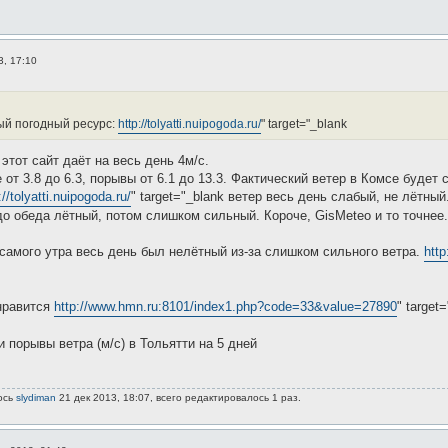
3, 17:10
:
ый погодный ресурс:
http://tolyatti.nuipogoda.ru/
" target="_blank
 этот сайт даёт на весь день 4м/с.
от 3.8 до 6.3, порывы от 6.1 до 13.3. Фактический ветер в Комсе будет 
://tolyatti.nuipogoda.ru/
" target="_blank ветер весь день слабый, не лётный
до обеда лётный, потом слишком сильный. Короче, GisMeteo и то точнее
 самого утра весь день был нелётный из-за слишком сильного ветра.
http
 нравится
http://www.hmn.ru:8101/index1.php?code=33&value=27890
" target
и порывы ветра (м/с) в Тольятти на 5 дней
ось
slydiman
21 дек 2013, 18:07, всего редактировалось 1 раз.