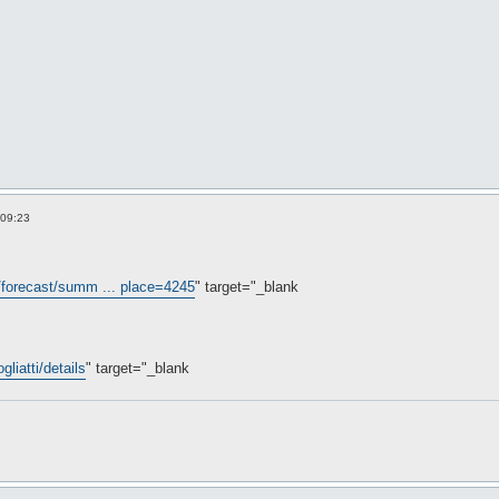
 09:23
t/forecast/summ ... place=4245
" target="_blank
gliatti/details
" target="_blank