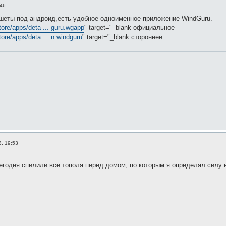
:46
ншеты под андроид,есть удобное одноименное приложение WindGuru.
tore/apps/deta ... guru.wgapp
" target="_blank официальное
tore/apps/deta ... n.windguru
" target="_blank стороннее
, 19:53
егодня спилили все тополя перед домом, по которым я определял силу