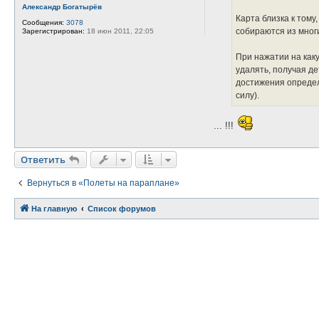
в
Александр Богатырёв
а
Карта близка к том
Сообщения:
3078
т
собираются из мног
Зарегистрирован:
18 июн 2011, 22:05
е
л
я
При нажатии на каку
П
А
удалять, получая д
Р
достижения определе
А
П
силу).
Л
А
Н
... !!!
Ч
И
К
Ответить
О
т
в
е
т
и
т
ь
Вернуться в «Полеты на параплане»
На главную
Связаться с
Список форумов
администрацией