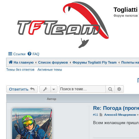
Регистрация
Togliatt
Форум пилотов 
Ссылки
FAQ
На главную
Список форумов
Форумы Togliatti Fly Team
Полеты на
Темы без ответов
Активные темы
Ответить
Поиск
Расшире
О
т
в
е
т
и
т
ь
Автор
Re: Погода (прог
С
#11
Алексей Мещеряков
о
о
Всем желающим пришлю 
б
щ
е
н