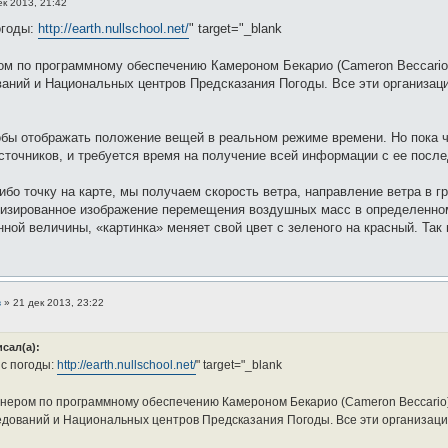
ек 2013, 21:42
огоды:
http://earth.nullschool.net/
" target="_blank
ом по программному обеспечению Камероном Бекарио (Cameron Beccario)
ний и Национальных центров Предсказания Погоды. Все эти организац
тобы отображать положение вещей в реальном режиме времени. Но пока ч
сточников, и требуется время на получение всей информации с ее посл
ибо точку на карте, мы получаем скорость ветра, направление ветра в г
изированное изображение перемещения воздушных масс в определенном р
ной величины, «картинка» меняет свой цвет с зеленого на красный. Так 
в
»
21 дек 2013, 23:22
сал(а):
с погоды:
http://earth.nullschool.net/
" target="_blank
нером по программному обеспечению Камероном Бекарио (Cameron Beccario)
дований и Национальных центров Предсказания Погоды. Все эти организац