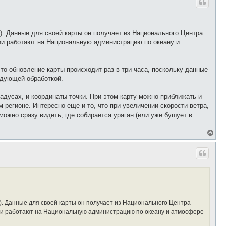
н
у
т
ь
с
. Данные для своей карты он получает из Национального Центра
я
ии работают на Национальную администрацию по океану и
к
н
а
ч
то обновление карты происходит раз в три часа, поскольку данные
а
едующей обработкой.
л
у
радусах, и координаты точки. При этом карту можно приближать и
егионе. Интересно еще и то, что при увеличении скорости ветра,
можно сразу видеть, где собирается ураган (или уже бушует в
В
е
р
н
у
т
ь
с
я
к
н
. Данные для своей карты он получает из Национального Центра
а
ии работают на Национальную администрацию по океану и атмосфере
ч
а