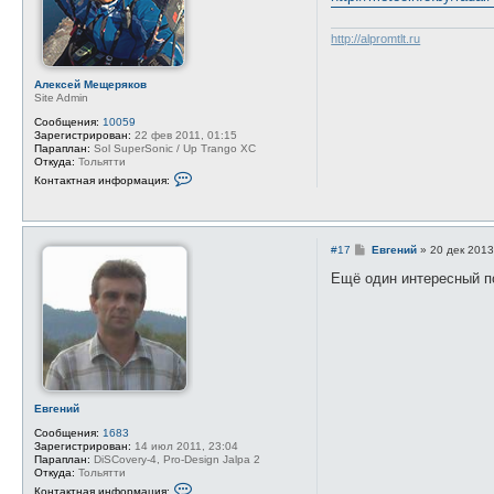
н
г
и
е
е
н
http://alpromtlt.ru
и
й
Алексей Мещеряков
Site Admin
Сообщения:
10059
Зарегистрирован:
22 фев 2011, 01:15
Параплан:
Sol SuperSonic / Up Trango XC
Откуда:
Тольятти
К
Контактная информация:
о
н
т
а
к
С
#17
Евгений
»
20 дек 2013
т
о
н
о
Ещё один интересный п
а
б
я
щ
и
е
н
н
ф
и
о
е
р
м
а
ц
Евгений
и
я
Сообщения:
1683
п
Зарегистрирован:
14 июл 2011, 23:04
о
Параплан:
DiSCovery-4, Pro-Design Jalpa 2
л
Откуда:
Тольятти
ь
К
Контактная информация:
з