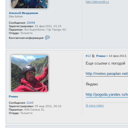
и
http://alpromtlt.ru
е
Алексей Мещеряков
Site Admin
Сообщения:
10059
Зарегистрирован:
22 фев 2011, 01:15
Параплан:
Sol SuperSonic / Up Trango XC
Откуда:
Тольятти
К
Контактная информация:
о
н
т
а
к
С
#12
Роман
»
10 фев 2013,
т
о
н
о
Еще ссылки с погодой
а
б
я
щ
и
е
http://meteo.paraplan.ne
н
н
ф
и
о
е
Яндекс
р
м
а
http://pogoda.yandex.ru/to
ц
Роман
и
я
Сообщения:
2143
п
tlt para-video
Зарегистрирован:
05 мар 2011, 00:10
о
Параплан:
GIN Carrera XL
л
Откуда:
Тольятти
ь
з
о
в