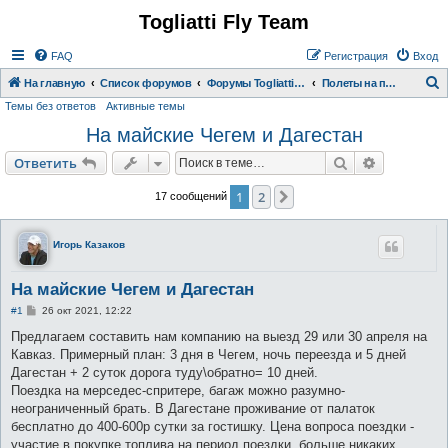
Togliatti Fly Team
Регистрация
FAQ
Р
е
г
и
с
т
р
а
ц
и
я
Вход
На главную
Список форумов
Форумы Togliatti Fly Team
Полеты на параплане
Темы без ответов
Активные темы
о
На майские Чегем и Дагестан
и
с
Ответить
Поиск
Расширен
О
т
в
е
т
и
т
ь
к
1
2
След.
17 сообщений
Игорь Казаков
На майские Чегем и Дагестан
С
#1
26 окт 2021, 12:22
о
о
Предлагаем составить нам компанию на выезд 29 или 30 апреля на
б
Кавказ. Примерный план: 3 дня в Чегем, ночь переезда и 5 дней
щ
е
Дагестан + 2 суток дорога туду\обратно= 10 дней.
н
Поездка на мерседес-спритере, багаж можно разумно-
и
е
неограниченный брать. В Дагестане проживание от палаток
бесплатно до 400-600р сутки за гостишку. Цена вопроса поездки -
участие в покупке топлива на период поездки, больше никаких