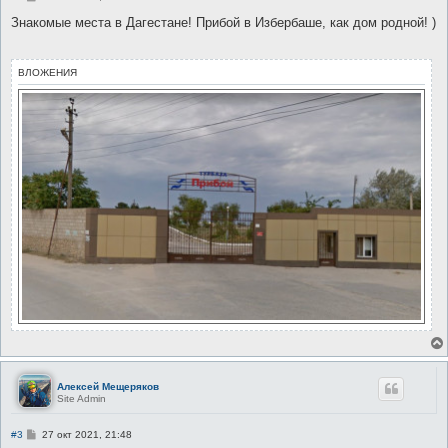
о
о
Знакомые места в Дагестане! Прибой в Избербаше, как дом родной! )
б
щ
е
н
ВЛОЖЕНИЯ
и
е
Алексей Мещеряков
Site Admin
С
#3
27 окт 2021, 21:48
о