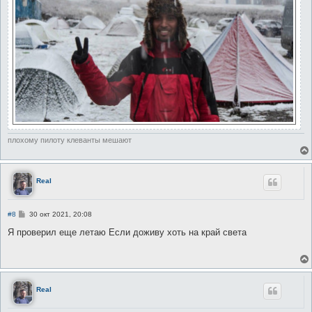
плохому пилоту клеванты мешают
Real
С
#8
30 окт 2021, 20:08
о
о
Я проверил еще летаю Если доживу хоть на край света
б
щ
е
н
и
е
Real