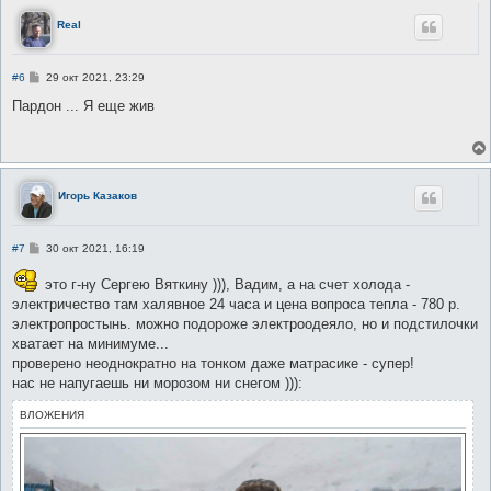
е
Real
С
#6
29 окт 2021, 23:29
о
о
Пардон ... Я еще жив
б
щ
е
н
и
е
Игорь Казаков
С
#7
30 окт 2021, 16:19
о
о
это г-ну Сергею Вяткину ))), Вадим, а на счет холода -
б
щ
электричество там халявное 24 часа и цена вопроса тепла - 780 р.
е
электропростынь. можно подороже электроодеяло, но и подстилочки
н
и
хватает на минимуме...
е
проверено неоднократно на тонком даже матрасике - супер!
нас не напугаешь ни морозом ни снегом ))):
ВЛОЖЕНИЯ