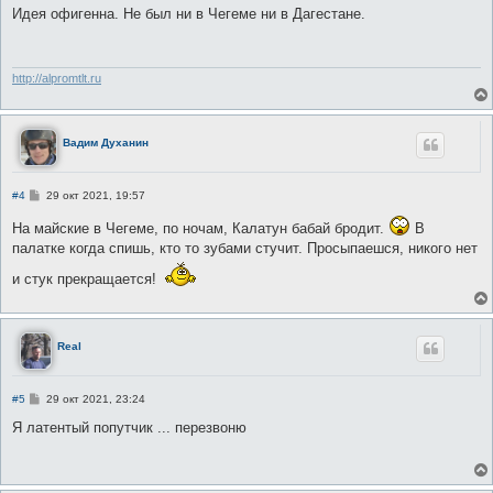
о
Идея офигенна. Не был ни в Чегеме ни в Дагестане.
б
щ
е
н
и
http://alpromtlt.ru
е
Вадим Духанин
С
#4
29 окт 2021, 19:57
о
о
На майские в Чегеме, по ночам, Калатун бабай бродит.
В
б
палатке когда спишь, кто то зубами стучит. Просыпаешся, никого нет
щ
е
н
и стук прекращается!
и
е
Real
С
#5
29 окт 2021, 23:24
о
о
Я латентый попутчик ... перезвоню
б
щ
е
н
и