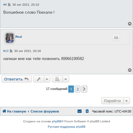
С
#9
30 окт 2021, 20:10
о
о
Волшебное слово Поехали !
б
щ
е
н
и
е
Real
С
#10
30 окт 2021, 20:16
о
о
напиши мне как тебе позвонить 89966199582
б
щ
е
н
и
Ответить
О
т
в
е
т
и
т
ь
е
1
2
След.
17 сообщений
Перейти
На главную
Список форумов
Часовой пояс:
UTC+04:00
Создано на основе
phpBB
® Forum Software © phpBB Limited
Русская поддержка phpBB