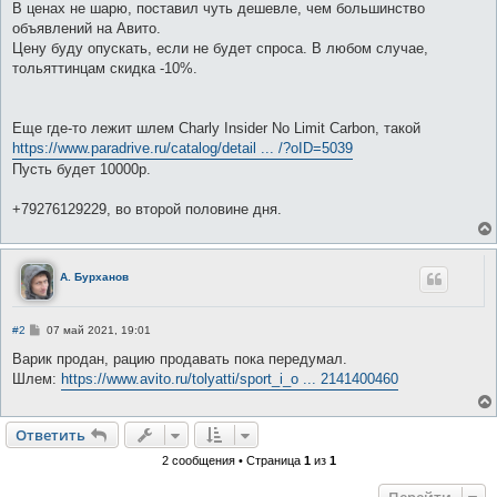
В ценах не шарю, поставил чуть дешевле, чем большинство
объявлений на Авито.
Цену буду опускать, если не будет спроса. В любом случае,
тольяттинцам скидка -10%.
Еще где-то лежит шлем Charly Insider No Limit Carbon, такой
https://www.paradrive.ru/catalog/detail ... /?oID=5039
Пусть будет 10000р.
+79276129229, во второй половине дня.
А. Бурханов
С
#2
07 май 2021, 19:01
о
о
Варик продан, рацию продавать пока передумал.
б
Шлем:
https://www.avito.ru/tolyatti/sport_i_o ... 2141400460
щ
е
н
и
Ответить
О
т
в
е
т
и
т
ь
е
2 сообщения • Страница
1
из
1