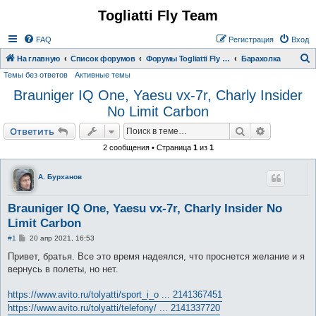
Togliatti Fly Team
Регистрация
FAQ
Р
е
г
и
с
т
р
а
ц
и
я
Вход
На главную
Список форумов
Форумы Togliatti Fly Team
Барахолка
Темы без ответов
Активные темы
о
Brauniger IQ One, Yaesu vx-7r, Charly Insider
и
No Limit Carbon
с
к
Ответить
Поиск
Расширен
О
т
в
е
т
и
т
ь
2 сообщения • Страница
1
из
1
А. Бурханов
Brauniger IQ One, Yaesu vx-7r, Charly Insider No
Limit Carbon
С
#1
20 апр 2021, 16:53
о
о
Привет, братья. Все это время надеялся, что проснется желание и я
б
вернусь в полеты, но нет.
щ
е
н
https://www.avito.ru/tolyatti/sport_i_o ... 2141367451
и
е
https://www.avito.ru/tolyatti/telefony/ ... 2141337720