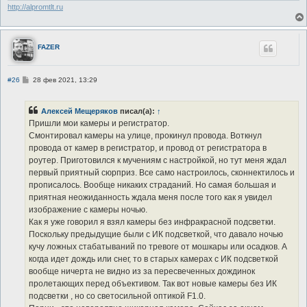
http://alpromtlt.ru
FAZER
С
#26
28 фев 2021, 13:29
о
о
б
Алексей Мещеряков
писал(а):
↑
щ
е
Пришли мои камеры и регистратор.
н
Смонтировал камеры на улице, прокинул провода. Воткнул
и
е
провода от камер в регистратор, и провод от регистратора в
роутер. Приготовился к мучениям с настройкой, но тут меня ждал
первый приятный сюрприз. Все само настроилось, сконнектилось и
прописалось. Вообще никаких страданий. Но самая большая и
приятная неожиданность ждала меня после того как я увидел
изображение с камеры ночью.
Как я уже говорил я взял камеры без инфракрасной подсветки.
Поскольку предыдущие были с ИК подсветкой, что давало ночью
кучу ложных стабатываний по тревоге от мошкары или осадков. А
когда идет дождь или снег, то в старых камерах с ИК подсветкой
вообще ничерта не видно из за пересвеченных дождинок
пролетающих перед объективом. Так вот новые камеры без ИК
подсветки , но со светосильной оптикой F1.0.