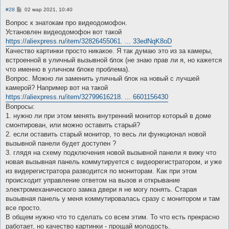
С
#28
02 мар 2021, 10:40
о
о
Вопрос к знатокам про видеодомофон.
б
Установлен видеодомофон вот такой
щ
е
https://aliexpress.ru/item/32826455061. ... 33edNqK8oD
н
Качество картинки просто никакое. Я так думаю это из за камеры,
и
е
встроенной в уличный вызывной блок (не знаю прав ли я, но кажется
что именно в уличном блоке проблема).
Вопрос. Можно ли заменить уличный блок на новый с лучшей
камерой? Например вот на такой
https://aliexpress.ru/item/32799616218. ... 6601156430
Вопросы:
1. нужно ли при этом менять внутренний монитор который в доме
смонтирован, или можно оставить старый?
2. если оставить старый монитор, то весь ли функционал новой
вызывной панели будет доступен ?
3. глядя на схему подключения новой вызывной панели я вижу что
новая вызывная панель коммутируется с видеорегистратором, и уже
из видерегистратора разводится по мониторам. Как при этом
происходит управление ответом на вызов и открывание
электромеханического замка двери я не могу понять. Старая
вызывная панель у меня коммутировалась сразу с монитором и там
все просто.
В общем нужно что то сделать со всем этим. То что есть прекрасно
работает, но качество картинки - прощай молодость.