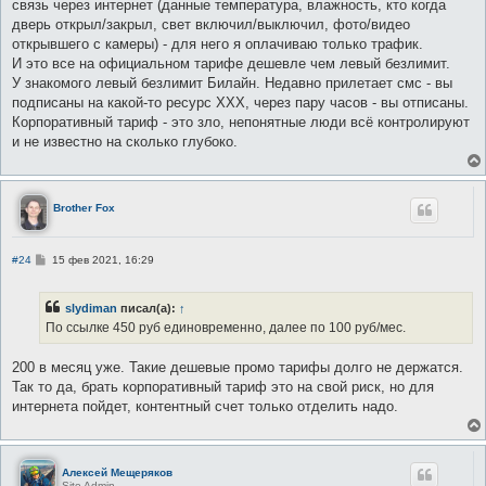
связь через интернет (данные температура, влажность, кто когда
дверь открыл/закрыл, свет включил/выключил, фото/видео
открывшего с камеры) - для него я оплачиваю только трафик.
И это все на официальном тарифе дешевле чем левый безлимит.
У знакомого левый безлимит Билайн. Недавно прилетает смс - вы
подписаны на какой-то ресурс ХХХ, через пару часов - вы отписаны.
Корпоративный тариф - это зло, непонятные люди всё контролируют
и не известно на сколько глубоко.
Brother Fox
С
#24
15 фев 2021, 16:29
о
о
б
slydiman
писал(а):
↑
щ
е
По ссылке 450 руб единовременно, далее по 100 руб/мес.
н
и
е
200 в месяц уже. Такие дешевые промо тарифы долго не держатся.
Так то да, брать корпоративный тариф это на свой риск, но для
интернета пойдет, контентный счет только отделить надо.
Алексей Мещеряков
Site Admin