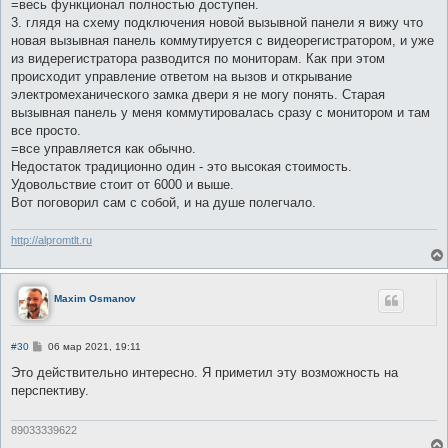
=весь функционал полностью доступен.
3. глядя на схему подключения новой вызывной панели я вижу что
новая вызывная панель коммутируется с видеорегистратором, и уже
из видерегистратора разводится по мониторам. Как при этом
происходит управление ответом на вызов и открывание
электромеханического замка двери я не могу понять. Старая
вызывная панель у меня коммутировалась сразу с монитором и там
все просто.
=все управляется как обычно.
Недостаток традиционно один - это высокая стоимость.
Удовольствие стоит от 6000 и выше.
Вот поговорил сам с собой, и на душе полегчало.
http://alpromtlt.ru
Maxim Osmanov
С
#30
06 мар 2021, 19:11
о
о
Это действительно интересно. Я приметил эту возможность на
б
перспективу.
щ
е
н
и
89033339622
е