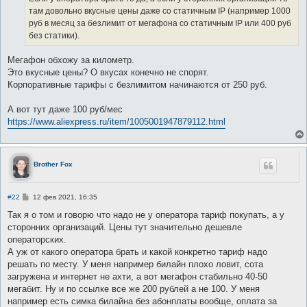
там довольно вкусные цены даже со статичным IP (например 1000
руб в месяц за безлимит от мегафона со статичным IP или 400 руб
без статики).
Мегафон обхожу за километр.
Это вкусные цены? О вкусах конечно не спорят.
Корпоративные тарифы с безлимитом начинаются от 250 руб.
А вот тут даже 100 руб/мес
https://www.aliexpress.ru/item/1005001947879112.html
Brother Fox
С
#22
12 фев 2021, 16:35
о
о
Так я о том и говорю что надо не у оператора тариф покупать, а у
б
сторонних организаций. Цены тут значительно дешевле
щ
е
операторских.
н
А уж от какого оператора брать и какой конкретно тариф надо
и
е
решать по месту. У меня например билайн плохо ловит, сота
загружена и интернет не ахти, а вот мегафон стабильно 40-50
мегабит. Ну и по ссылке все же 200 рублей а не 100. У меня
например есть симка билайна без абонплаты вообще, оплата за