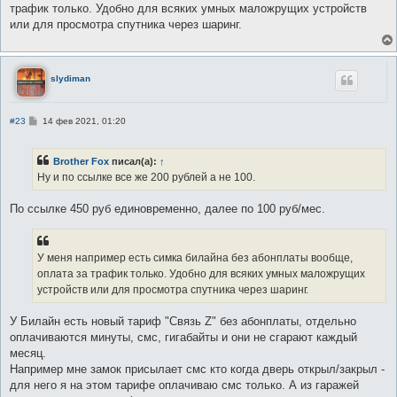
трафик только. Удобно для всяких умных маложрущих устройств
или для просмотра спутника через шаринг.
slydiman
С
#23
14 фев 2021, 01:20
о
о
б
Brother Fox
писал(а):
↑
щ
е
Ну и по ссылке все же 200 рублей а не 100.
н
и
е
По ссылке 450 руб единовременно, далее по 100 руб/мес.
У меня например есть симка билайна без абонплаты вообще,
оплата за трафик только. Удобно для всяких умных маложрущих
устройств или для просмотра спутника через шаринг.
У Билайн есть новый тариф "Связь Z" без абонплаты, отдельно
оплачиваются минуты, смс, гигабайты и они не сгарают каждый
месяц.
Например мне замок присылает смс кто когда дверь открыл/закрыл -
для него я на этом тарифе оплачиваю смс только. А из гаражей