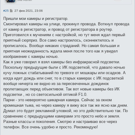
С
#25
27 фев 2021, 23:06
о
о
Пришли мои камеры и регистратор.
б
Смонтировал камеры на улице, прокинул провода. Воткнул провода
щ
е
от камер в регистратор, и провод от регистратора в роутер.
н
Приготовился к мучениям с настройкой, но тут меня ждал первый
и
е
приятный сюрприз. Все само настроилось, сконнектилось и
прописалось. Вообще никаких страданий. Но самая большая и
приятная неожиданность ждала меня после того как я увидел
изображение с камеры ночью.
Как я уже говорил я взял камеры без инфракрасной подсветки.
Поскольку предыдущие были с ИК подсветкой, что давало ночью
кучу ложных стабатываний по тревоге от мошкары или осадков. А
когда идет дождь или снег, то в старых камерах с ИК подсветкой
вообще ничерта не видно из за пересвеченных дождинок
пролетающих перед объективом. Так вот новые камеры без ИК
подсветки , но со светосильной оптикой F1.0.
Парни - это невероятно шикарная камера. Сейчас за окном
кромешная тьма, но через камеру я вижу все так же ясно как днем.
Думал это будет рекламной уловкой, но это действительно так. По
сравнению с предыдущими камерами это просто небо и земля.
Разные классы и поколения. Смотрю и настраиваю все через
телефон. Все очень удобно и просто. Рекомендую!