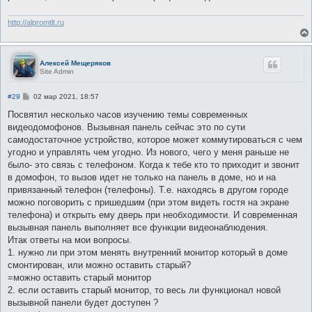
http://alpromtlt.ru
Алексей Мещеряков
Site Admin
С
#29
02 мар 2021, 18:57
о
о
Посвятил несколько часов изучению темы современных
б
видеодомофонов. Вызывная панель сейчас это по сути
щ
е
самодостаточное устройство, которое может коммутироваться с чем
н
угодно и управлять чем угодно. Из нового, чего у меня раньше не
и
е
было- это связь с телефоном. Когда к тебе кто то приходит и звонит
в домофон, то вызов идет не только на панель в доме, но и на
привязанный телефон (телефоны). Т.е. находясь в другом городе
можно поговорить с пришедшим (при этом видеть гостя на экране
телефона) и открыть ему дверь при необходимости. И современная
вызывная панель выполняет все функции видеонаблюдения.
Итак ответы на мои вопросы.
1. нужно ли при этом менять внутренний монитор который в доме
смонтирован, или можно оставить старый?
=можно оставить старый монитор
2. если оставить старый монитор, то весь ли функционал новой
вызывной панели будет доступен ?