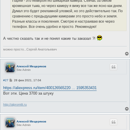
Парни - это невероятно шикарная камера. Сейчас за окном
кромешная тьма, но через камеру я вижу все так же ясно как днем.
Думал это будет рекламной уловкой, но это действительно так. По
сравнению с предыдущими камерами это просто небо и земля.
Разные классы и поколения. Смотрю и настраиваю все через
телефон. Все очень удобно и просто. Рекомендую!
А честно сказать так и не понял какие ты заказал ?!
можно просто...Сергей Анатольевич
Алексей Мещеряков
Site Admin
С
#27
28 фев 2021, 17:04
о
о
https://aliexpress.ru/item/400126565220 ... 1595353431
б
Вот эти. Цена 3700 за штуку
щ
е
н
и
http://alpromtlt.ru
е
Алексей Мещеряков
Site Admin