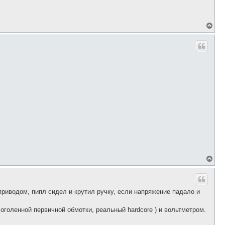
В
е
р
н
у
т
ь
с
я
к
н
а
ч
а
л
у
В
е
р
н
у
иводом, пипл сидел и крутил ручку, если напряжение падало и
т
ь
с
оголенной первичной обмотки, реальный hardcore ) и вольтметром.
я
к