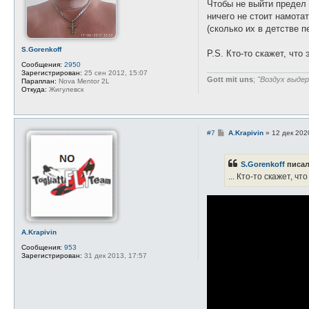
е
Чтобы не выйти предел 
i
m
ничего не стоит намота
a
(сколько их в детстве 
n
S.Gorenkoff
P.S. Кто-то скажет, чт
Сообщения:
2950
Зарегистрирован:
25 сен 2012, 15:07
Gott mit uns
;
"Воздух выдер
Параплан:
Nova Mentor 2L
Откуда:
Жигулевск
С
#7
A.Krapivin
»
12 дек 202
о
о
б
S.Gorenkoff
писал
щ
е
... Кто-то скажет, 
н
и
е
A.Krapivin
Сообщения:
953
Зарегистрирован:
31 дек 2013, 17:57