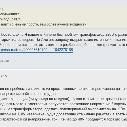
:
↑
напряжения?
ть под 150Вт.
я найти очень не просто, тем более нужной мощности.
Просто факт : Я нашел в Кинеле без проблем трансфоматор 220В с раз
старых телевизоров. На Али ,по запросу выдает такие источники питания
Короче если есть чел. хоть немного разбирающийся в электронике - это 
iexpress.ru/item/400025610799 ... 1042278188
ольевич
, 20:50
ния не проблема и какие то из предложенных вентиляторов именно на та
 напряжения найти очень трудно.
икие пульсации (синусоида по модулю), нужно ставить электролит на с
одного моста + электролит получается постоянное напряжение * корень и
ь и без трансформатора, сделать полупериодный выпрямитель на 110V..
яторы на 110V наверняка будут достаточно стабильно работать в треть 
 характеристики (напряжение, ток). Те что до 48V продадутся гораздо бы