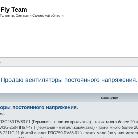
i Fly Team
Тольятти, Самары и Самарской области
а
Продаю вентиляторы постоянного напряжения.
нный поиск
Сообщение
оры постоянного напряжения.
9:23
3G250-RV83-01 (Германия - пластик крылчатка) - таких много более 20ш
1G-250-HH67-47 ( (Германия - металл.крылчатка) - таких много более 2
-2211C-21 (Китай аналог R3G250-RV83-01 ) - таких мало (но у них метал