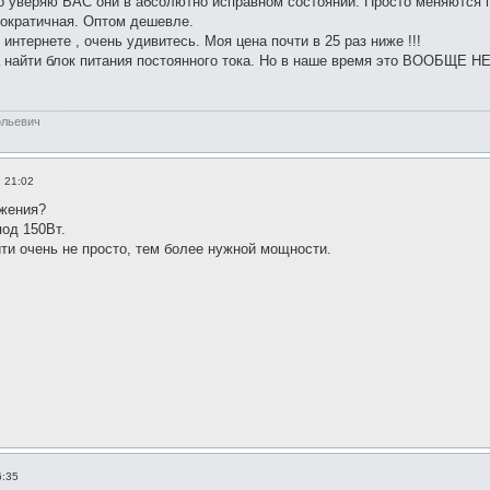
но уверяю ВАС они в абсолютно исправном состоянии. Просто меняются п
мократичная. Оптом дешевле.
интернете , очень удивитесь. Моя цена почти в 25 раз ниже !!!
 найти блок питания постоянного тока. Но в наше время это ВООБЩЕ НЕ
ольевич
, 21:02
яжения?
под 150Вт.
йти очень не просто, тем более нужной мощности.
6:35