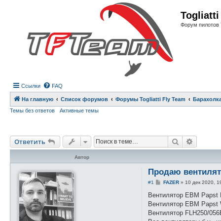
Регистрация
Togliatt
Форум пилотов 
Ссылки
FAQ
На главную
Список форумов
Форумы Togliatti Fly Team
Барахолк
Темы без ответов
Активные темы
Ответить
Поиск
Расшире
О
т
в
е
т
и
т
ь
Автор
Продаю вентилят
С
#1
FAZER
»
10 дек 2020, 1
о
о
Вентилятор EBM Papst R
б
Вентилятор EBM Papst W
щ
е
Вентилятор FLH250/056B
н