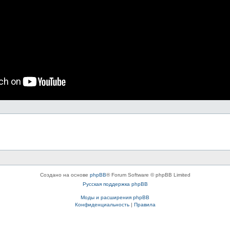
Создано на основе
phpBB
® Forum Software © phpBB Limited
Русская поддержка phpBB
Моды и расширения phpBB
Конфиденциальность
|
Правила