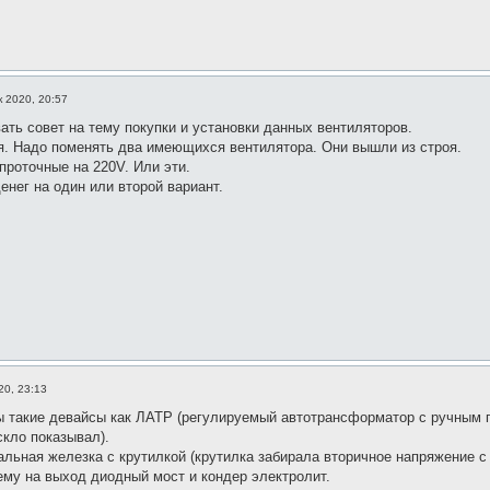
к 2020, 20:57
ать совет на тему покупки и установки данных вентиляторов.
я. Надо поменять два имеющихся вентилятора. Они вышли из строя.
проточные на 220V. Или эти.
енег на один или второй вариант.
20, 23:13
 такие девайсы как ЛАТР (регулируемый автотрансформатор с ручным пр
кло показывал).
альная железка с крутилкой (крутилка забирала вторичное напряжение с 
ему на выход диодный мост и кондер электролит.