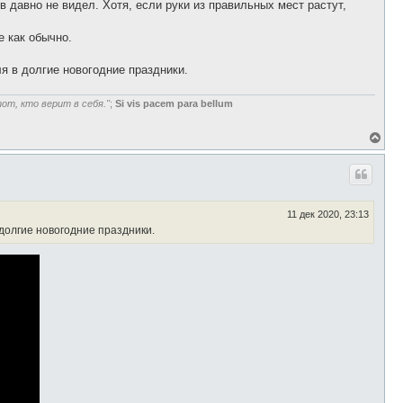
в давно не видел. Хотя, если руки из правильных мест растут,
н
а
ч
е как обычно.
а
л
ля в долгие новогодние праздники.
у
от, кто верит в себя."
;
Si vis pacem para bellum
В
е
р
н
у
т
ь
11 дек 2020, 23:13
с
 долгие новогодние праздники.
я
к
н
а
ч
а
л
у