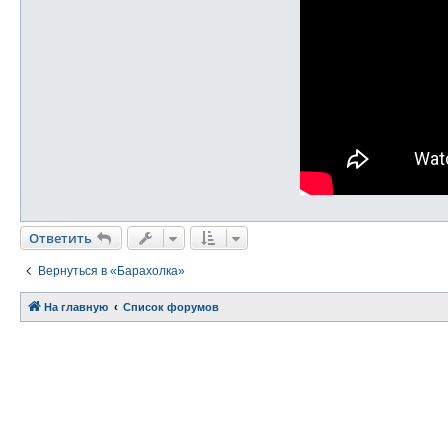
Ответить
О
т
в
е
т
и
т
ь
Вернуться в «Барахолка»
На главную
Связаться с
Список форумов
администрацией