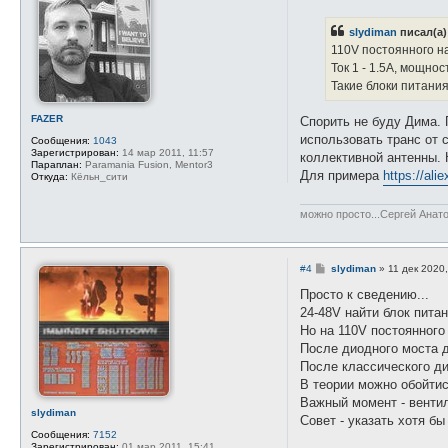
н
о
а
б
я
slydiman
писал(а)
щ
и
е
110V постоянного 
н
н
ф
Ток 1 - 1.5А, мощнос
и
о
е
Такие блоки питани
р
м
а
FAZER
Спорить не буду Дима. 
ц
и
использовать транс от 
Сообщения:
1043
я
Зарегистрирован:
14 мар 2011, 11:57
коллективной антенны. 
п
Параплан:
Paramania Fusion, Mentor3
о
Для примера
https://al
Откуда:
Кёльн_сити
л
ь
з
можно просто...Сергей Анат
о
в
а
т
е
С
#4
slydiman
»
11 дек 2020
л
о
я
о
Просто к сведению...
s
б
24-48V найти блок пита
l
щ
y
е
Но на 110V постоянного
d
н
После диодного моста д
i
и
m
е
После классического ди
a
В теории можно обойтис
n
Важный момент - вентил
slydiman
Совет - указать хотя бы
Сообщения:
7152
Зарегистрирован:
01 мар 2011, 15:41