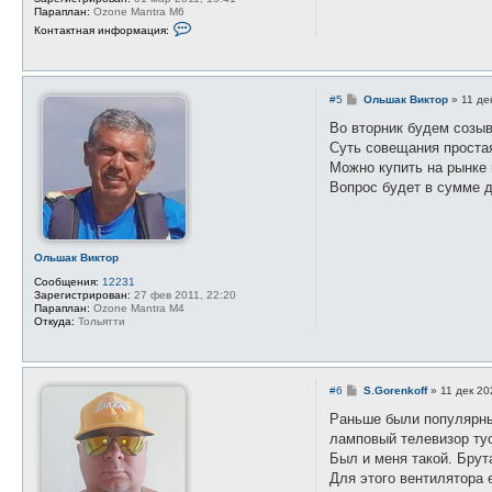
Параплан:
Ozone Mantra M6
К
Контактная информация:
о
н
т
а
к
С
#5
Ольшак Виктор
»
11 де
т
о
н
о
Во вторник будем созыв
а
б
я
Суть совещания проста
щ
и
е
Можно купить на рынке 
н
н
ф
Вопрос будет в сумме д
и
о
е
р
м
а
ц
Ольшак Виктор
и
я
Сообщения:
12231
п
Зарегистрирован:
27 фев 2011, 22:20
о
Параплан:
Ozone Mantra M4
л
Откуда:
Тольятти
ь
з
о
в
а
С
#6
S.Gorenkoff
»
11 дек 20
т
о
е
о
Раньше были популярны
л
б
я
ламповый телевизор тус
щ
s
е
Был и меня такой. Брут
l
н
y
Для этого вентилятора 
и
d