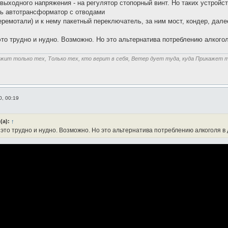
выходного напряжения - на регулятор стопорный винт. Но таких устройст
ть автотрансформатор с отводами
перемотали) и к нему пакетный переключатель, за ним мост, кондер, дале
о это трудно и нудно. Возможно. Но это альтернатива потреблению алкого
жит только тех, Только тех, кто верит в себя, Ветер дует туда, куда Прикажет т
0, 00:19
(а):
↑
что это трудно и нудно. Возможно. Но это альтернатива потреблению алкоголя в