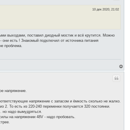
у
т
ь
10 дек 2020, 21:02
с
я
к
н
а
ч
ными выходами, поставил диодный мостик и всё крутится. Можно
а
 - они есть ! Знакомый подключил от источника питания
л
у
не проблема.
В
е
р
н
у
т
кое напряжение.
ь
с
я
оответствующее напряжение с запасом и ёмкость сколько не жалко.
к
з 2. То есть из 220-240 переменки получается 320 постоянки.
н
а
. но надо вымудряться.
ч
силы на напряжении 48V - надо пробовать.
а
стрее.
л
у