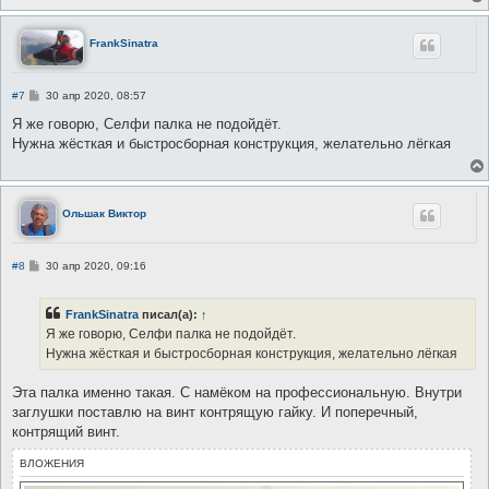
FrankSinatra
С
#7
30 апр 2020, 08:57
о
о
Я же говорю, Селфи палка не подойдёт.
б
Нужна жёсткая и быстросборная конструкция, желательно лёгкая
щ
е
н
и
е
Ольшак Виктор
С
#8
30 апр 2020, 09:16
о
о
б
FrankSinatra
писал(а):
↑
щ
е
Я же говорю, Селфи палка не подойдёт.
н
Нужна жёсткая и быстросборная конструкция, желательно лёгкая
и
е
Эта палка именно такая. С намёком на профессиональную. Внутри
заглушки поставлю на винт контрящую гайку. И поперечный,
контрящий винт.
ВЛОЖЕНИЯ