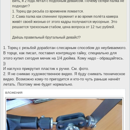
Вить, я 2 года летал с подобным девайсом. Почему селфи палка не
н
подходит?
и
е
1. Торец где ресьба со временем ломается.
2. Сама палка как спиннинг пружинит и во время полёта камера
живёт своей жизнью от этого кадры получаются мусорные. Это
решается трехосным стабом, цена вопроса от 12 тыс рублей.
Даёшь правильный брутальный девайс!?
1. Торец с резьбой доработан слесарным способом до неубиваемого.
В торце, как писал, поставил контрящую гайку, специально для
этого купил сегодня мечик на 1/4 дюйма. Кому надо - обращайтесь.
))
И наглухо прикрутил пластик к ручке. См. фото.
2. Я не снимаю художественное видео. Я буду снимать техническое
видео. Возможно кому-то пригодится и кто-то чуть раньше начнёт
летать. Поэтому мне будет нормально.
ВЛОЖЕНИЯ