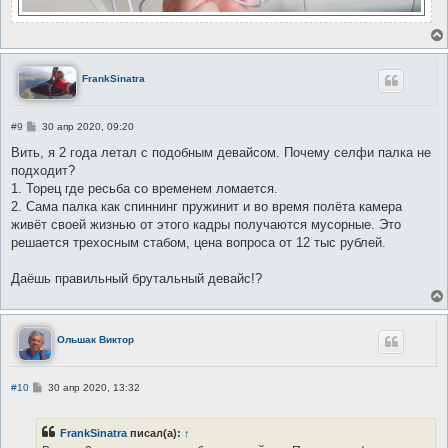
FrankSinatra
С
#9
30 апр 2020, 09:20
о
о
Вить, я 2 года летал с подобным девайсом. Почему селфи палка не
б
подходит?
щ
е
1. Торец где ресьба со временем ломается.
н
2. Сама палка как спиннинг пружинит и во время полёта камера
и
е
живёт своей жизнью от этого кадры получаются мусорные. Это
решается трехосным стабом, цена вопроса от 12 тыс рублей.
Даёшь правильный брутальный девайс!?
Ольшак Виктор
С
#10
30 апр 2020, 13:32
о
о
б
FrankSinatra
писал(а):
↑
щ
е