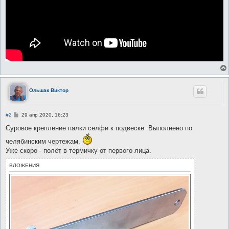
Ольшак Виктор
С
#2
29 апр 2020, 16:23
о
о
Суровое крепление палки селфи к подвеске. Выполнено по
б
щ
челябинским чертежам.
е
Уже скоро - полёт в термичку от первого лица.
н
и
е
ВЛОЖЕНИЯ