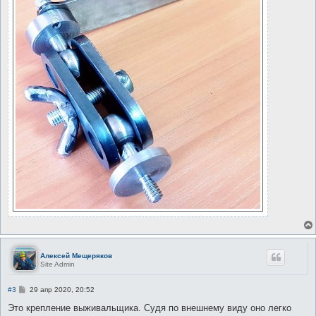
Алексей Мещеряков
Site Admin
С
#3
29 апр 2020, 20:52
о
о
Это крепление выживальщика. Судя по внешнему виду оно легко
б