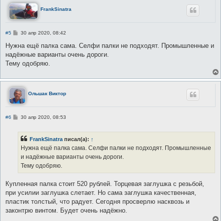
FrankSinatra
С
#5
30 апр 2020, 08:42
о
о
Нужна ещё палка сама. Селфи палки не подходят. Промышленные и
б
надёжные варианты очень дороги.
щ
е
Тему одобряю.
н
и
е
Ольшак Виктор
С
#6
30 апр 2020, 08:53
о
о
б
FrankSinatra
писал(а):
↑
щ
е
Нужна ещё палка сама. Селфи палки не подходят. Промышленные
н
и надёжные варианты очень дороги.
и
е
Тему одобряю.
Купленная палка стоит 520 рублей. Торцевая заглушка с резьбой,
при усилии заглушка слетает. Но сама заглушка качественная,
пластик толстый, что радует. Сегодня просверлю насквозь и
законтрю винтом. Будет очень надёжно.