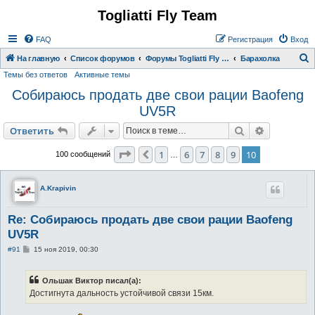
Togliatti Fly Team
Регистрация
FAQ
Р
е
г
и
с
т
р
а
ц
и
я
Вход
На главную
Список форумов
Форумы Togliatti Fly Team
Барахолка
Темы без ответов
Активные темы
о
Собираюсь продать две свои рации Baofeng
и
UV5R
с
к
Ответить
Поиск
Расширен
О
т
в
е
т
и
т
ь
Страница
10
из
10
1
6
7
8
9
10
Пред.
100 сообщений
…
A.Krapivin
Re: Собираюсь продать две свои рации Baofeng
UV5R
С
#91
15 ноя 2019, 00:30
о
о
б
Ольшак Виктор писал(а):
щ
е
Достигнута дальность устойчивой связи 15км.
н
и