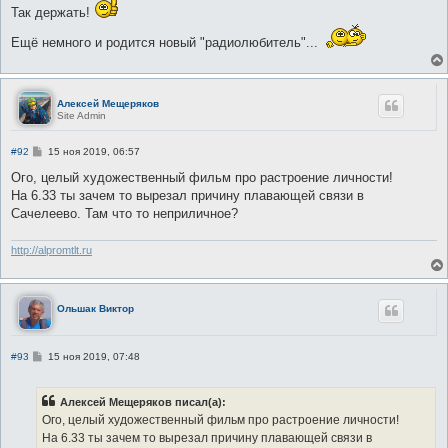
е
Так держать!
Ещё немного и родится новый "радиолюбитель"...
Алексей Мещеряков
Site Admin
С
#92
15 ноя 2019, 06:57
о
о
Ого, целый художественный фильм про растроение личности!
б
На 6.33 ты зачем то вырезал причину плавающей связи в
щ
е
Сачелеево. Там что то неприличное?
н
и
е
http://alpromtlt.ru
Ольшак Виктор
С
#93
15 ноя 2019, 07:48
о
о
б
Алексей Мещеряков писал(а):
щ
е
Ого, целый художественный фильм про растроение личности!
н
На 6.33 ты зачем то вырезал причину плавающей связи в
и