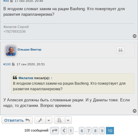
С
#99
17 сен 2020, 20:46
о
о
В ягодном сломал зажим на рации Baofeng. Кто пожертвует для
б
развития парапланеризма?
щ
е
н
и
Филатов Сергей
е
+79278931536
Ольшак Виктор
С
#100
17 сен 2020, 20:51
о
о
б
Филатов
писал(а):
↑
щ
е
В ягодном сломал зажим на рации Baofeng. Кто пожертвует для
н
развития парапланеризма?
и
е
У Алексея должны быть сломанные рации. И у Данилы тоже. Если
надо, то достанем. Вопрос времени.
Ответить
О
т
в
е
т
и
т
ь
Страница
10
из
10
1
6
7
8
9
10
Пред.
100 сообщений
…