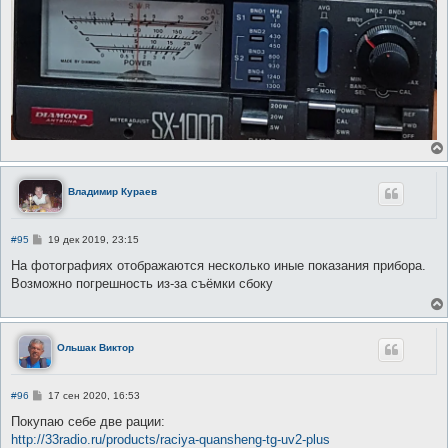
Владимир Кураев
С
#95
19 дек 2019, 23:15
о
о
На фотографиях отображаются несколько иные показания прибора.
б
Возможно погрешность из-за съёмки сбоку
щ
е
н
и
е
Ольшак Виктор
С
#96
17 сен 2020, 16:53
о
о
Покупаю себе две рации:
б
http://33radio.ru/products/raciya-quansheng-tg-uv2-plus
щ