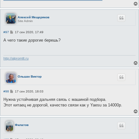
е
н
и
е
Алексей Мещеряков
Site Admin
С
#97
17 сен 2020, 17:49
о
о
А чего такие дорогие берешь?
б
щ
е
н
и
http://alpromtlt.ru
е
Ольшак Виктор
С
#98
17 сен 2020, 18:03
о
о
Нужна устойчивая дальняя связь с машиной подбора.
б
Этот китаец не дорогой, качество связи как у Yaesu за 14000р.
щ
е
н
и
е
Филатов