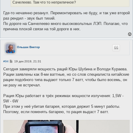
е
Сачелеево. Там что то неприличное?
Где-то нечаянно резанул. Перемонтировать не буду, и так уже второй
раз рендил - звук был тихий.
По дороге на Санчелеево много высоковольтных ЛЭП. Полагаю, что
причина плохой связи на той дороге в них.
Ольшак Виктор
С
#94
19 дек 2019, 21:31
о
о
Сегодня замеряли мощность раций Юры Шубина и Володи Кураева.
б
Рации заявлены как 8-ми ваттные, но со слов специалиста китайские
щ
е
рации подобного типа выдают только 7 ватт, чтобы было восемь, он
н
ни разу не встречал.
и
е
Рация Юры работает в трёх режимах мощности излучения: 1,5W -
5W - 6W
При этом у неё убитая батарея, которая держит 5 минут работы.
Поэтому, если поменять батарею, то рация выдаст 7 ватт.