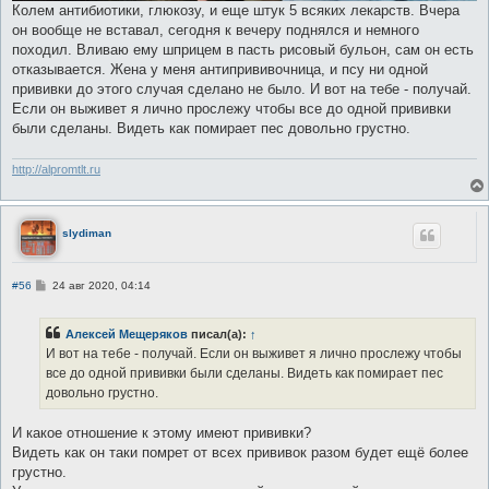
Колем антибиотики, глюкозу, и еще штук 5 всяких лекарств. Вчера
он вообще не вставал, сегодня к вечеру поднялся и немного
походил. Вливаю ему шприцем в пасть рисовый бульон, сам он есть
отказывается. Жена у меня антипрививочница, и псу ни одной
прививки до этого случая сделано не было. И вот на тебе - получай.
Если он выживет я лично прослежу чтобы все до одной прививки
были сделаны. Видеть как помирает пес довольно грустно.
http://alpromtlt.ru
slydiman
С
#56
24 авг 2020, 04:14
о
о
б
Алексей Мещеряков
писал(а):
↑
щ
е
И вот на тебе - получай. Если он выживет я лично прослежу чтобы
н
все до одной прививки были сделаны. Видеть как помирает пес
и
е
довольно грустно.
И какое отношение к этому имеют прививки?
Видеть как он таки помрет от всех прививок разом будет ещё более
грустно.