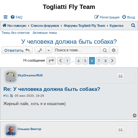
Togliatti Fly Team
Регистрация
FAQ
Р
е
г
и
с
т
р
а
ц
и
я
Вход
На главную
Список форумов
Форумы Togliatti Fly Team
Курилка
Темы без ответов
Активные темы
о
У человека должна быть собака?
и
с
Ответить
Поиск
Расширен
О
т
в
е
т
и
т
ь
к
Страница
6
из
8
1
4
5
6
7
8
Пред.
След.
74 сообщения
…
SkyDreamerRUS
Re: У человека должна быть собака?
С
#51
05 июн 2020, 19:29
о
о
Жирный лайк, хоть я и кошатник)
б
щ
е
н
и
е
Ольшак Виктор