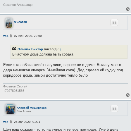
Соколов Александр
Филатов
С
#54
07 июн 2020, 22:00
о
о
б
Ольшак Виктор
писал(а):
↑
щ
е
В частном доме должна быть собака!
н
и
е
Если эта собака живёт на улице, вернее не в доме. Была у моего
деда немецкая овчарка. Умнейшая cука). Дед сделал ей будку под
коридоров дома, зимой достаточно тепло было
Филатов Сергей
+79278931536
Алексей Мещеряков
Site Admin
С
#55
24 авг 2020, 01:31
о
о
Щен наш сожрал что то на улице и теперь помирает. Уже 5 день