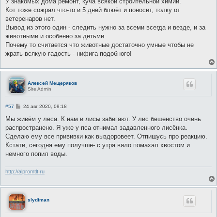
У знакомых дома ремонт, куча всякой строительной химии.
Кот тоже сожрал что-то и 5 дней блюёт и поносит, толку от
ветеренаров нет.
Вывод из этого один - следить нужно за всеми всегда и везде, и за
животными и особенно за детьми.
Почему то считается что животные достаточно умные чтобы не
жрать всякую гадость - нифига подобного!
Алексей Мещеряков
Site Admin
С
#57
24 авг 2020, 09:18
о
о
Мы живём у леса. К нам и лисы забегают. У лис бешенство очень
б
распространено. Я уже у пса отнимал задавленного лисёнка.
щ
е
Сделаю ему все прививки как выздоровеет. Отпишусь про реакцию.
н
Кстати, сегодня ему получше- с утра вяло помахал хвостом и
и
е
немного попил воды.
http://alpromtlt.ru
slydiman