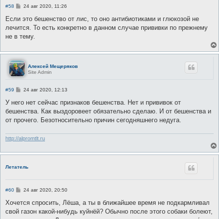
С
#58
24 авг 2020, 11:26
о
о
Если это бешенство от лис, то оно антибиотиками и глюкозой не
б
лечится. То есть конкретно в данном случае прививки по прежнему
щ
е
не в тему.
н
и
е
Алексей Мещеряков
Site Admin
С
#59
24 авг 2020, 12:13
о
о
У него нет сейчас признаков бешенства. Нет и прививок от
б
бешенства. Как выздоровеет обязательно сделаю. И от бешенства и
щ
е
от прочего. Безотносительно причин сегодняшнего недуга.
н
и
е
http://alpromtlt.ru
Летатель
С
#60
24 авг 2020, 20:50
о
о
Хочется спросить, Лёша, а ты в ближайшее время не подкармливал
б
свой газон какой-нибудь куйнёй? Обычно после этого собаки болеют,
щ
е