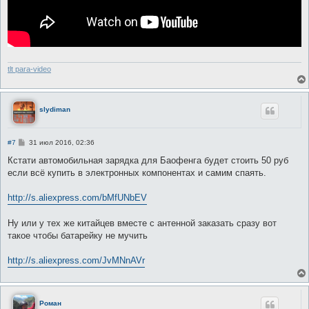
tlt para-video
slydiman
С
#7
31 июл 2016, 02:36
о
о
Кстати автомобильная зарядка для Баофенга будет стоить 50 руб
б
если всё купить в электронных компонентах и самим спаять.
щ
е
н
http://s.aliexpress.com/bMfUNbEV
и
е
Ну или у тех же китайцев вместе с антенной заказать сразу вот
такое чтобы батарейку не мучить
http://s.aliexpress.com/JvMNnAVr
Роман