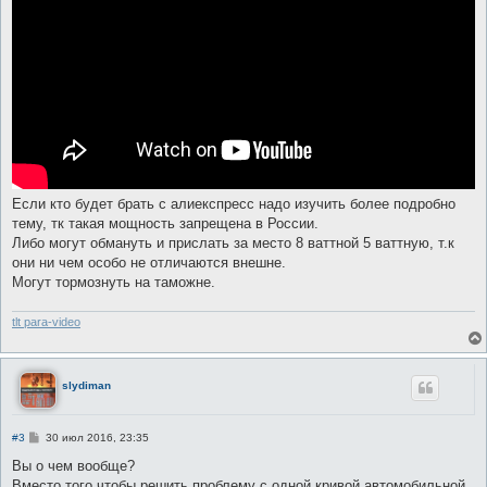
Если кто будет брать с алиекспресс надо изучить более подробно
тему, тк такая мощность запрещена в России.
Либо могут обмануть и прислать за место 8 ваттной 5 ваттную, т.к
они ни чем особо не отличаются внешне.
Могут тормознуть на таможне.
tlt para-video
slydiman
С
#3
30 июл 2016, 23:35
о
о
Вы о чем вообще?
б
Вместо того чтобы решить проблему с одной кривой автомобильной