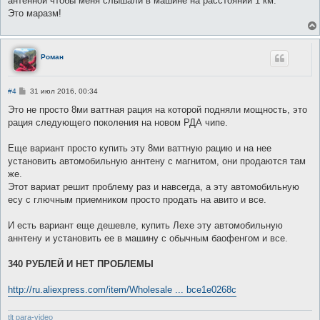
антенной чтобы меня слышали в машине на расстоянии 1 км.
Это маразм!
Роман
С
#4
31 июл 2016, 00:34
о
о
Это не просто 8ми ваттная рация на которой подняли мощность, это
б
рация следующего поколения на новом РДА чипе.
щ
е
н
Еще вариант просто купить эту 8ми ваттную рацию и на нее
и
е
установить автомобильную аннтену с магнитом, они продаются там
же.
Этот вариат решит проблему раз и навсегда, а эту автомобильную
есу с глючным приемником просто продать на авито и все.
И есть вариант еще дешевле, купить Лехе эту автомобильную
аннтену и установить ее в машину с обычным баофенгом и все.
340 РУБЛЕЙ И НЕТ ПРОБЛЕМЫ
http://ru.aliexpress.com/item/Wholesale ... bce1e0268c
tlt para-video