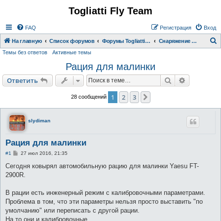
Togliatti Fly Team
Регистрация
FAQ
Р
е
г
и
с
т
р
а
ц
и
я
Вход
На главную
Список форумов
Форумы Togliatti Fly Team
Снаряжение для полетов
Темы без ответов
Активные темы
о
Рация для малинки
и
с
Ответить
Поиск
Расширен
О
т
в
е
т
и
т
ь
к
1
2
3
След.
28 сообщений
slydiman
Рация для малинки
С
#1
27 июл 2016, 21:35
о
о
Сегодня ковырял автомобильную рацию для малинки Yaesu FT-
б
2900R.
щ
е
н
В рации есть инженерный режим с калибровочными параметрами.
и
е
Проблема в том, что эти параметры нельзя просто выставить "по
умолчанию" или переписать с другой рации.
На то они и калибровочные.