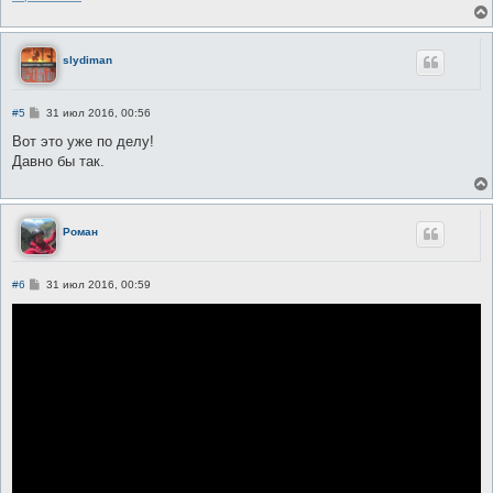
slydiman
С
#5
31 июл 2016, 00:56
о
о
Вот это уже по делу!
б
Давно бы так.
щ
е
н
и
е
Роман
С
#6
31 июл 2016, 00:59
о
о
б
щ
е
н
и
е