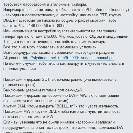
Требуется лаборатория и эталонные приборы.
Например фазовая автоподстройка частоты (PLL reference frequency)
- заходим в соответствующую настройку, нажимаем PTT, крутим
DIAL и частотометре (можно на осциллографе) смотрим чтобы
частота была 146.000 МГц +- 80Гц.
Или например для настройки чувствительности на эталонном
генераторе включаем 145.000 Мгц мощностью -10дБм и модуляцией
1 кГц и в соответствующих настройках ловим максимум.
Всё это я не могу проделать в домашних условиях.
Вся процедура расписана в сервисной инструкции в разделе
Alignment:
http://slydiman.me/_tmp/ft-2900r_service_manual.pdf
На всякий случай чтобы знали как подкрутить чувствительность в
полевых условиях:
Нажимаем и держим SET, включаем рацию (она включается в
режиме настроек).
Выключаем (держим питание пол секунды).
Нажимаем и держим одновременно DW и MW, включаем рацию
(включается в инженерном режиме)
Крутим DIAL чтобы выбрать "B01111 tn" - это чувствительность.
Нажимаем MW и крутим DIAL чтобы изменить чувствительность,
потом снова нажимаем MW.
Если вы уверены что не сбили никакие настройки и записали
предыдущие значения тех настроек, что изменили, нажимаем DW
для сохранения настроек.