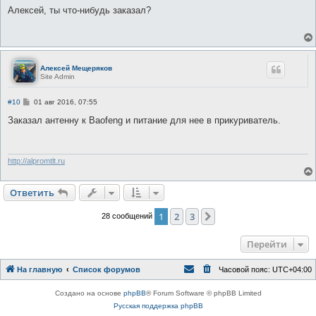
о
Алексей, ты что-нибудь заказал?
б
щ
е
н
и
е
Алексей Мещеряков
Site Admin
С
#10
01 авг 2016, 07:55
о
о
Заказал антенну к Baofeng и питание для нее в прикуриватель.
б
щ
е
н
и
http://alpromtlt.ru
е
Ответить
О
т
в
е
т
и
т
ь
1
2
3
След.
28 сообщений
Перейти
На главную
Список форумов
Часовой пояс:
UTC+04:00
Создано на основе
phpBB
® Forum Software © phpBB Limited
Русская поддержка phpBB