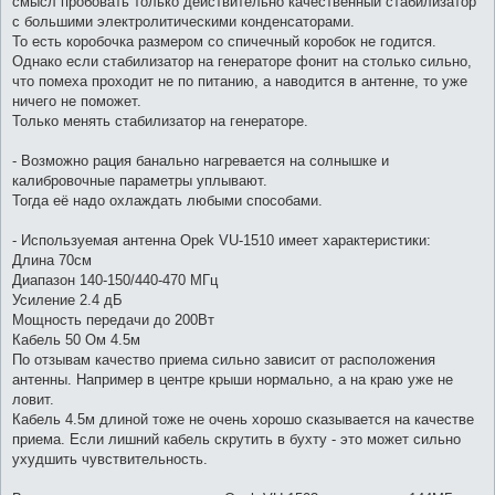
смысл пробовать только действительно качественный стабилизатор
с большими электролитическими конденсаторами.
То есть коробочка размером со спичечный коробок не годится.
Однако если стабилизатор на генераторе фонит на столько сильно,
что помеха проходит не по питанию, а наводится в антенне, то уже
ничего не поможет.
Только менять стабилизатор на генераторе.
- Возможно рация банально нагревается на солнышке и
калибровочные параметры уплывают.
Тогда её надо охлаждать любыми способами.
- Используемая антенна Opek VU-1510 имеет характеристики:
Длина 70см
Диапазон 140-150/440-470 МГц
Усиление 2.4 дБ
Мощность передачи до 200Вт
Кабель 50 Ом 4.5м
По отзывам качество приема сильно зависит от расположения
антенны. Например в центре крыши нормально, а на краю уже не
ловит.
Кабель 4.5м длиной тоже не очень хорошо сказывается на качестве
приема. Если лишний кабель скрутить в бухту - это может сильно
ухудшить чувствительность.