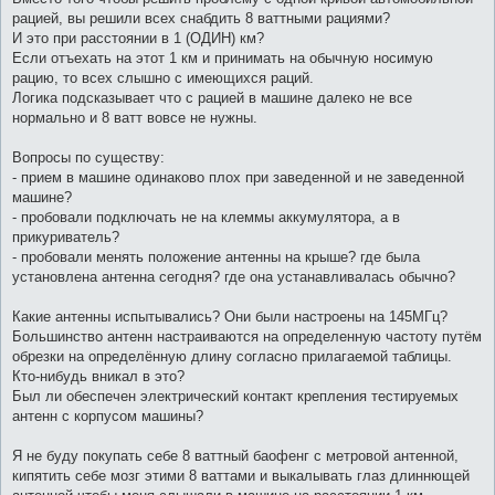
щ
е
рацией, вы решили всех снабдить 8 ваттными рациями?
н
И это при расстоянии в 1 (ОДИН) км?
и
е
Если отъехать на этот 1 км и принимать на обычную носимую
рацию, то всех слышно с имеющихся раций.
Логика подсказывает что с рацией в машине далеко не все
нормально и 8 ватт вовсе не нужны.
Вопросы по существу:
- прием в машине одинаково плох при заведенной и не заведенной
машине?
- пробовали подключать не на клеммы аккумулятора, а в
прикуриватель?
- пробовали менять положение антенны на крыше? где была
установлена антенна сегодня? где она устанавливалась обычно?
Какие антенны испытывались? Они были настроены на 145МГц?
Большинство антенн настраиваются на определенную частоту путём
обрезки на определённую длину согласно прилагаемой таблицы.
Кто-нибудь вникал в это?
Был ли обеспечен электрический контакт крепления тестируемых
антенн с корпусом машины?
Я не буду покупать себе 8 ваттный баофенг с метровой антенной,
кипятить себе мозг этими 8 ваттами и выкалывать глаз длиннющей