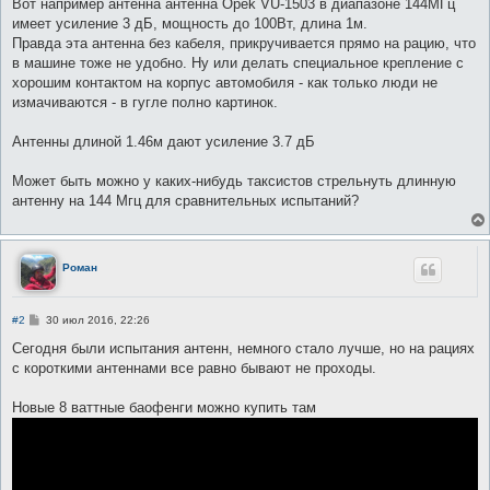
Вот например антенна антенна Opek VU-1503 в диапазоне 144МГц
имеет усиление 3 дБ, мощность до 100Вт, длина 1м.
Правда эта антенна без кабеля, прикручивается прямо на рацию, что
в машине тоже не удобно. Ну или делать специальное крепление с
хорошим контактом на корпус автомобиля - как только люди не
измачиваются - в гугле полно картинок.
Антенны длиной 1.46м дают усиление 3.7 дБ
Может быть можно у каких-нибудь таксистов стрельнуть длинную
антенну на 144 Мгц для сравнительных испытаний?
Роман
С
#2
30 июл 2016, 22:26
о
о
Сегодня были испытания антенн, немного стало лучше, но на рациях
б
с короткими антеннами все равно бывают не проходы.
щ
е
н
Новые 8 ваттные баофенги можно купить там
и
е