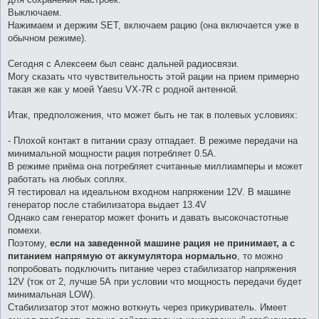
Выключаем.
Нажимаем и держим SET, включаем рацию (она включается уже в
обычном режиме).
Сегодня с Алексеем был сеанс дальней радиосвязи.
Могу сказать что чувствительность этой рации на прием примерно
такая же как у моей Yaesu VX-7R с родной антенной.
Итак, предположения, что может быть не так в полевых условиях:
- Плохой контакт в питании сразу отпадает. В режиме передачи на
минимальной мощности рация потребляет 0.5А.
В режиме приёма она потребляет считанные миллиамперы и может
работать на любых соплях.
Я тестировал на идеальном входном напряжении 12V. В машине
генератор после стабилизатора выдает 13.4V
Однако сам генератор может фонить и давать высокочастотные
помехи.
Поэтому,
если на заведенной машине рация не принимает, а с
питанием напрямую от аккумулятора нормально
, то можно
попробовать подключить питание через стабилизатор напряжения
12V (ток от 2, лучше 5А при условии что мощность передачи будет
минимальная LOW).
Стабилизатор этот можно воткнуть через прикуриватель. Имеет