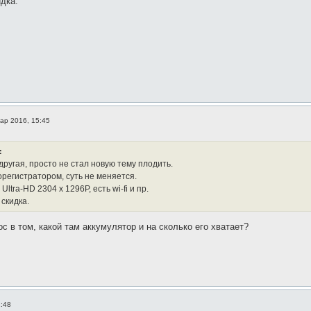
идка.
ар 2016, 15:45
:
другая, просто не стал новую тему плодить.
орегистратором, суть не меняется.
ltra-HD 2304 x 1296P, есть wi-fi и пр.
 скидка.
с в том, какой там аккумулятор и на сколько его хватает?
1:48