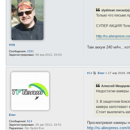
о
е
о
л
б
я
slydiman писал(а)
щ
s
е
Только что письмо п
l
н
y
и
d
е
СУПЕР АКЦИЯ! Тольк
i
m
a
http://ru.aliexpress.c
n
VVS
Там аккум 240 мАч., хо
Сообщения:
2261
Зарегистрирован:
08 янв 2012, 20:03
С
#14
Ener
»
17 апр 2016, 0
о
о
б
Алексей Мещеряко
щ
е
Недостатки камеры.
н
и
е
3. В защитном боксе
камера запотевает в
Стоит выключить кам
Ener
Сообщения:
814
Просматривая камеры н
Зарегистрирован:
26 авг 2013, 18:51
http://ru.aliexpress.com/
Параплан:
Gin Sprint Evo