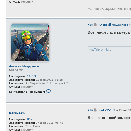
Откуда:
Тольятти
Матвеев Владимир Викторо
С
#15
Алексей Мещеряков
о
о
Все, накрылась камера.
б
щ
е
н
и
http://alpromtlt.ru
е
Алексей Мещеряков
Site Admin
Сообщения:
10059
Зарегистрирован:
22 фев 2011, 01:15
Параплан:
Sol SuperSonic / Up Trango XC
Откуда:
Тольятти
К
Контактная информация:
о
н
т
а
к
С
#16
maks25157
»
12 окт 2
т
maks25157
о
н
о
Лёш, а на твоей камере
а
Сообщения:
939
б
я
Зарегистрирован:
07 июн 2011, 08:43
щ
и
Параплан:
Ozon Delta
е
н
Откуда:
Тольятти
н