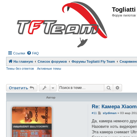
Регистрация
Togliatt
Форум пилотов 
Ссылки
FAQ
На главную
Список форумов
Форумы Togliatti Fly Team
Снаряжен
Темы без ответов
Активные темы
Ответить
Поиск
Расшире
О
т
в
е
т
и
т
ь
Автор
Re: Камера Xiaom
С
#11
slydiman
»
03 мар 201
о
о
Да, камера немного дру
б
Назовите хоть видеорег
щ
е
Эта камера снимает Ultra
н