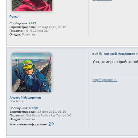
е
р
м
а
ц
Роман
и
я
Сообщения:
2143
п
Зарегистрирован:
05 мар 2011, 00:10
о
Параплан:
GIN Carrera XL
л
Откуда:
Тольятти
ь
з
о
в
а
С
#19
Алексей Мещеряков
т
о
е
о
Ура, камера заработал
л
б
я
щ
А
е
л
н
е
и
http://alpromtlt.ru
к
е
с
е
й
М
Алексей Мещеряков
е
Site Admin
щ
е
Сообщения:
10059
р
Зарегистрирован:
22 фев 2011, 01:15
я
Параплан:
Sol SuperSonic / Up Trango XC
к
Откуда:
Тольятти
о
К
Контактная информация:
в
о
н
т
а