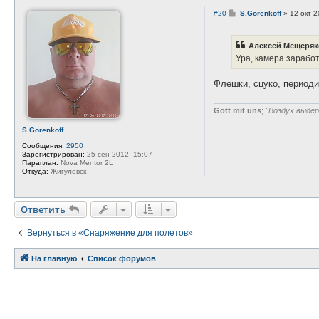
к
С
#20
S.Gorenkoff
»
12 окт 2
т
о
н
о
а
б
я
Алексей Мещеряко
щ
и
е
Ура, камера зарабо
н
н
ф
и
о
е
Флешки, сцуко, периоди
р
м
а
ц
Gott mit uns
;
"Воздух выдер
и
я
S.Gorenkoff
п
о
Сообщения:
2950
л
Зарегистрирован:
25 сен 2012, 15:07
ь
Параплан:
Nova Mentor 2L
з
Откуда:
Жигулевск
о
в
а
т
Ответить
О
т
в
е
т
и
т
ь
е
л
я
Вернуться в «Снаряжение для полетов»
А
л
е
На главную
Связаться с
Список форумов
к
с
администрацией
е
й
М
е
щ