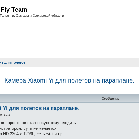
i Fly Team
Тольятти, Самары и Самарской области
ие для полетов
Камера Xiaomi Yi для полетов на параплане.
нный поиск
Сообщение
i Yi для полетов на параплане.
6, 15:17
гая, просто не стал новую тему плодить.
истратором, суть не меняется.
-HD 2304 x 1296P, есть wi-fi и пр.