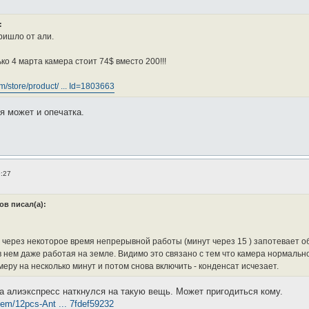
:
ришло от али.
о 4 марта камера стоит 74$ вместо 200!!!
om/store/product/ ... Id=1803663
тя может и опечатка.
9:27
в писал(а):
 через некоторое время непрерывной работы (минут через 15 ) запотевает об
 нем даже работая на земле. Видимо это связано с тем что камера нормально
еру на несколько минут и потом снова включить - конденсат исчезает.
а алиэкспресс наткнулся на такую вещь. Может пригодиться кому.
item/12pcs-Ant ... 7fdef59232