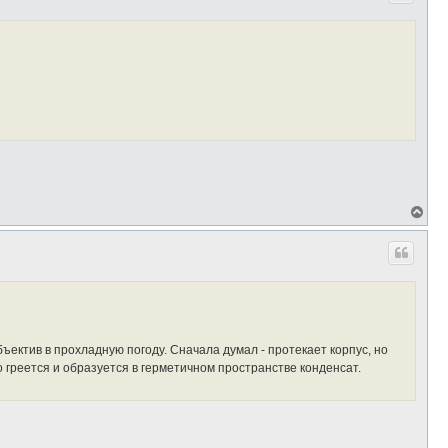
у
т
ь
с
я
к
н
а
ч
а
л
у
В
е
р
н
у
т
ь
с
я
к
ъектив в прохладную погоду. Сначала думал - протекает корпус, но
н
а
 греется и образуется в герметичном пространстве конденсат.
ч
а
л
у