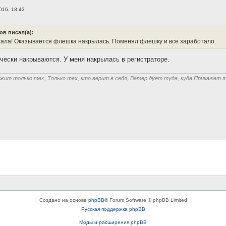
016, 18:43
в писал(а):
тала! Оказывается флешка накрылась. Поменял флешку и все заработало.
чески накрываются. У меня накрылась в регистраторе.
жит только тех, Только тех, кто верит в себя, Ветер дует туда, куда Прикажет т
Создано на основе
phpBB
® Forum Software © phpBB Limited
Русская поддержка phpBB
Моды и расширения phpBB