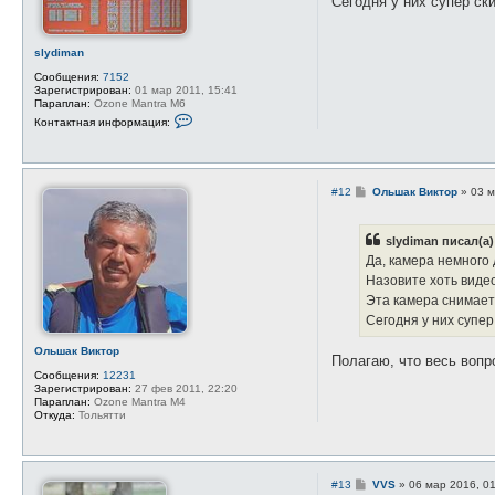
Сегодня у них супер ск
и
е
slydiman
Сообщения:
7152
Зарегистрирован:
01 мар 2011, 15:41
Параплан:
Ozone Mantra M6
К
Контактная информация:
о
н
т
а
к
С
#12
Ольшак Виктор
»
03 м
т
о
н
о
а
б
я
slydiman писал(а)
щ
и
е
Да, камера немного 
н
н
ф
Назовите хоть виде
и
о
е
Эта камера снимает U
р
м
Сегодня у них супер
а
ц
Ольшак Виктор
и
Полагаю, что весь вопро
я
Сообщения:
12231
п
Зарегистрирован:
27 фев 2011, 22:20
о
Параплан:
Ozone Mantra M4
л
Откуда:
Тольятти
ь
з
о
в
а
С
#13
VVS
»
06 мар 2016, 0
т