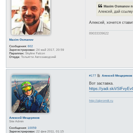
б
Maxim Osmanov п
щ
е
Алексей, дай ссылку
н
и
е
Алексей, хочется стави
89033339622
Maxim Osmanov
Сообщения:
602
Зарегистрирован:
24 май 2017, 20:59
Параплан:
Skyline Falcon
Откуда:
Тольятти Автозаводсикй
С
#177
Алексей Мещеряков
о
о
Вот заставка.
б
https://yadi.sk/i/SlFvy
щ
е
н
и
http://alpromtlt.ru
е
Алексей Мещеряков
Site Admin
Сообщения:
10059
Зарегистрирован:
22 фев 2011, 01:15