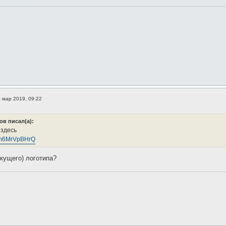
 мар 2019, 09:22
в писал(а):
 здесь
k1Qm6MrVpBHrQ
екущего) логотипа?