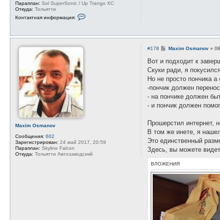
Параплан:
Sol SuperSonic / Up Trango XC
Откуда:
Тольятти
К
Контактная информация:
о
н
т
а
к
С
#178
Maxim Osmanov
»
08
т
о
н
о
Вот и подходит к завер
а
б
я
Скуки ради, я покусилс
щ
и
е
Но не просто пончика а
н
н
ф
-пончик должен перено
и
о
е
- на пончике должен бы
р
м
- и пончик должен помо
а
ц
и
Прошерстил интернет, н
Maxim Osmanov
я
В том же инете, я наше
п
Сообщения:
602
о
Это единственный разме
Зарегистрирован:
24 май 2017, 20:59
л
Параплан:
Skyline Falcon
Здесь, вы можете видет
ь
Откуда:
Тольятти Автозаводсикй
з
о
ВЛОЖЕНИЯ
в
а
т
е
л
я
А
л
е