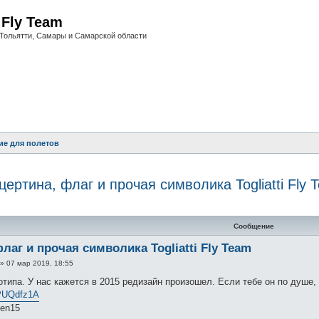
i Fly Team
Тольятти, Самары и Самарской области
ие для полетов
цертина, флаг и прочая символика Togliatti Fly 
нный поиск
Сообщение
лаг и прочая символика Togliatti Fly Team
»
07 мар 2019, 18:55
отипа. У нас кажется в 2015 редизайн произошел. Если тебе он по душе, 
ePUQdfz1A
ken15