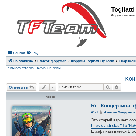
Регистрация
Togliatt
Форум пилотов 
Ссылки
FAQ
На главную
Список форумов
Форумы Togliatti Fly Team
Снаряжен
Темы без ответов
Активные темы
Кон
Ответить
Поиск
Расшире
О
т
в
е
т
и
т
ь
Автор
Re: Концертина, ф
С
#171
Алексей Мещеряков
о
о
Это старый вариант лог
б
https://yadi.sk/i/YTp7N
щ
е
Шрифт называется Bro
н