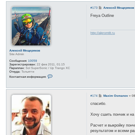
а
т
С
#173
Алексей Мещеряков
е
о
л
о
Freya Outline
я
б
А
щ
л
е
е
н
к
и
http://alpromtlt.ru
с
е
е
й
М
е
Алексей Мещеряков
щ
Site Admin
е
р
Сообщения:
10059
я
Зарегистрирован:
22 фев 2011, 01:15
к
Параплан:
Sol SuperSonic / Up Trango XC
о
Откуда:
Тольятти
в
К
Контактная информация:
о
н
т
а
к
С
#174
Maxim Osmanov
»
08
т
о
н
о
спасибо.
а
б
я
щ
и
е
Хочу сшить пончик и на
н
н
ф
и
о
е
Расчет и выкройку понч
р
м
результатом и всеми р
а