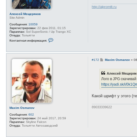
и
е
http://alpromtlt.ru
Алексей Мещеряков
Site Admin
Сообщения:
10059
Зарегистрирован:
22 фев 2011, 01:15
Параплан:
Sol SuperSonic / Up Trango XC
Откуда:
Тольятти
К
Контактная информация:
о
н
т
а
к
С
#172
Maxim Osmanov
»
08
т
о
н
о
а
б
я
Алексей Мещеряко
щ
и
е
Лого в JPG скачивай
н
н
ф
https://yadi.sk/i/0
и
о
е
р
м
Какой шрифт у этого (т
а
ц
и
89033339622
Maxim Osmanov
я
п
Сообщения:
602
о
Зарегистрирован:
24 май 2017, 20:59
л
Параплан:
Skyline Falcon
ь
Откуда:
Тольятти Автозаводсикй
з
о
в