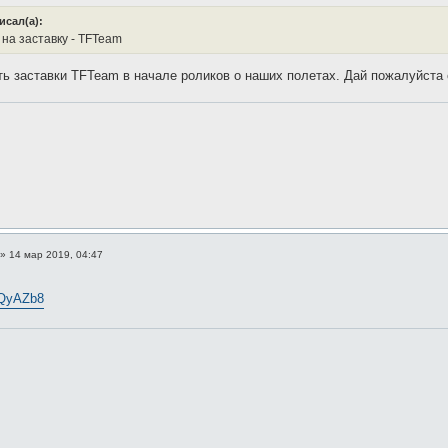
исал(а):
 на заставку - TFTeam
ть заставки TFTeam в начале роликов о наших полетах. Дай пожалуйста 
»
14 мар 2019, 04:47
EvQyAZb8