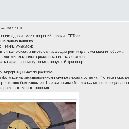
 окт 2019, 23:38
шению одно из моих творений - пончик TFTeam
я на пошив пончика.
 с четким умыслом:
сится как рюкзак и иметь стягивающие ремни для уменьшения объема
ть логотип команды в реальных цветах логотипа
гать парапланеристу ловить попутный транспорт.
о информации нет по раскрою.
л фото где на рассправленном пончике лежала рулетка. Рулетка показал
р, что мне был известен. Все остальные были рассчитаны и подогнаны н
ь результат моего творения.