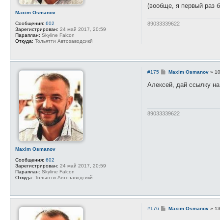
ц
(вообще, я первый раз 
и
Maxim Osmanov
я
п
89033339622
Сообщения:
602
о
Зарегистрирован:
24 май 2017, 20:59
л
Параплан:
Skyline Falcon
ь
Откуда:
Тольятти Автозаводсикй
з
о
в
а
т
С
#175
Maxim Osmanov
»
10
е
о
л
о
Алексей, дай ссылку на
я
б
А
щ
л
е
е
н
к
и
89033339622
с
е
е
й
М
е
щ
Maxim Osmanov
е
р
Сообщения:
602
я
Зарегистрирован:
24 май 2017, 20:59
к
Параплан:
Skyline Falcon
о
Откуда:
Тольятти Автозаводсикй
в
С
#176
Maxim Osmanov
»
13
о
о