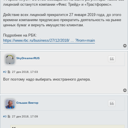
лицензий останутся компании «Фикс Трейд» и «Трастфорекс».
Действие всех лицензий прекратится 27 января 2019 года, до этого
времени компаниям предписано прекратить деятельность на рынке
ценных бумаг и вернуть имущество клиентам.
Подробнее на РБК:
https://www.rbc.ru/business/27/12/2018/ ... ?from=main
SkyDreamerRUS
С
#2
27 дек 2018, 17:03
о
о
Вот поэтому надо выбирать иностранного дилера.
б
щ
е
н
и
е
Ольшак Виктор
С
#3
27 дек 2018, 17:09
о
о
б