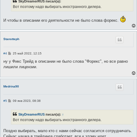
SkyDreamerRUS писал(а):
щ
е
Вот поэтому надо выбирать иностранного дилера.
н
и
е
И чтобы в описании его деятельности не было слова форекс.
Stanstteph
С
#4
25 май 2022, 12:15
о
о
ну у Фикс Трейд в описании не было слова "Форекс", но все равно
б
лишили лицензии.
щ
е
н
и
е
Medrina90
С
#5
09 янв 2023, 08:38
о
о
б
SkyDreamerRUS
писал(а):
↑
щ
е
Вот поэтому надо выбирать иностранного дилера.
н
и
е
Поздно выбирать, мало кто с нами сейчас согласится сотрудничать.
Сейчас чашка в трейдинге сработает, все к этому идет,