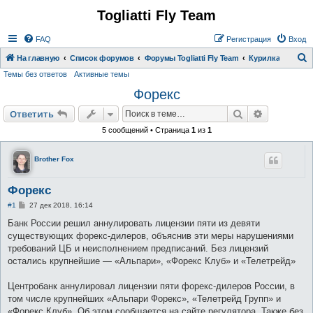
Togliatti Fly Team
Регистрация
FAQ
Р
е
г
и
с
т
р
а
ц
и
я
Вход
На главную
Список форумов
Форумы Togliatti Fly Team
Курилка
Темы без ответов
Активные темы
о
Форекс
и
с
Ответить
Поиск
Расширен
О
т
в
е
т
и
т
ь
к
5 сообщений • Страница
1
из
1
Brother Fox
Форекс
С
#1
27 дек 2018, 16:14
о
о
Банк России решил аннулировать лицензии пяти из девяти
б
существующих форекс-дилеров, объяснив эти меры нарушениями
щ
е
требований ЦБ и неисполнением предписаний. Без лицензий
н
остались крупнейшие — «Альпари», «Форекс Клуб» и «Телетрейд»
и
е
Центробанк аннулировал лицензии пяти форекс-дилеров России, в
том числе крупнейших «Альпари Форекс», «Телетрейд Групп» и
«Форекс Клуб». Об этом сообщается на сайте регулятора. Также без