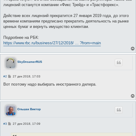
лицензий останутся компании «Фикс Трейд» и «Трастфорекс».
Действие всех лицензий прекратится 27 января 2019 года, до этого
времени компаниям предписано прекратить деятельность на рынке
ценных бумаг и вернуть имущество клиентам.
Подробнее на РБК:
https://www.rbc.ru/business/27/12/2018/ ... ?from=main
SkyDreamerRUS
С
#2
27 дек 2018, 17:03
о
о
Вот поэтому надо выбирать иностранного дилера.
б
щ
е
н
и
е
Ольшак Виктор
С
#3
27 дек 2018, 17:09
о
о
б