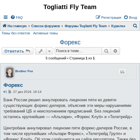
Togliatti Fly Team
Регистрация
FAQ
Р
е
г
и
с
т
р
а
ц
и
я
Вход
На главную
Список форумов
Форумы Togliatti Fly Team
Курилка
Темы без ответов
Активные темы
о
Форекс
и
с
Ответить
Поиск
Расширен
О
т
в
е
т
и
т
ь
к
5 сообщений • Страница
1
из
1
Brother Fox
Форекс
С
#1
27 дек 2018, 16:14
о
о
Банк России решил аннулировать лицензии пяти из девяти
б
существующих форекс-дилеров, объяснив эти меры нарушениями
щ
е
требований ЦБ и неисполнением предписаний. Без лицензий
н
остались крупнейшие — «Альпари», «Форекс Клуб» и «Телетрейд»
и
е
Центробанк аннулировал лицензии пяти форекс-дилеров России, в
том числе крупнейших «Альпари Форекс», «Телетрейд Групп» и
«Форекс Клуб». Об этом сообщается на сайте регулятора. Также без