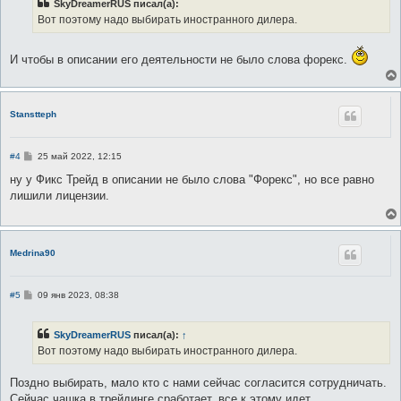
SkyDreamerRUS писал(а):
щ
е
Вот поэтому надо выбирать иностранного дилера.
н
и
е
И чтобы в описании его деятельности не было слова форекс.
Stanstteph
С
#4
25 май 2022, 12:15
о
о
ну у Фикс Трейд в описании не было слова "Форекс", но все равно
б
лишили лицензии.
щ
е
н
и
е
Medrina90
С
#5
09 янв 2023, 08:38
о
о
б
SkyDreamerRUS
писал(а):
↑
щ
е
Вот поэтому надо выбирать иностранного дилера.
н
и
е
Поздно выбирать, мало кто с нами сейчас согласится сотрудничать.
Сейчас чашка в трейдинге сработает, все к этому идет,