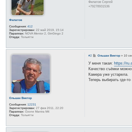
и
Филатов Сергей
е
+79278931536
Филатов
Сообщения:
412
Зарегистрирован:
22 май 2019, 15:14
Параплан:
NOVA Mentor 2, GinGingo 2
Откуда:
Тольятти
С
#2
Ольшак Виктор
»
10 се
о
о
У меня такая:
https://ru
б
Качество съёмки можно
щ
е
Камера уже устарела.
н
Теперь выбирать где-то
и
е
Ольшак Виктор
Сообщения:
12231
Зарегистрирован:
27 фев 2011, 22:20
Параплан:
Ozone Mantra M4
Откуда:
Тольятти