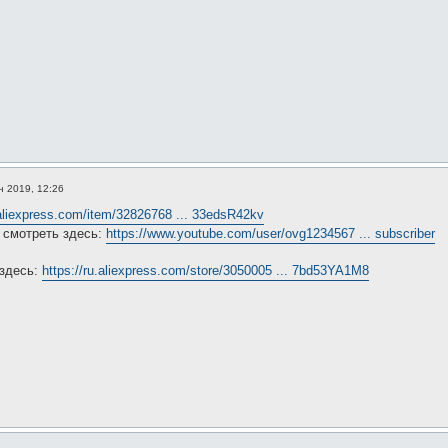
н 2019, 12:26
.aliexpress.com/item/32826768 ... 33edsR42kv
 смотреть здесь:
https://www.youtube.com/user/ovg1234567 ... subscriber
 здесь:
https://ru.aliexpress.com/store/3050005 ... 7bd53YA1M8