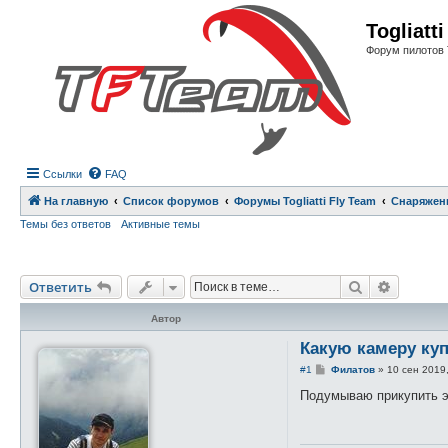
Регистрация
Togliatt
Форум пилотов 
Ссылки
FAQ
На главную
Список форумов
Форумы Togliatti Fly Team
Снаряжен
Темы без ответов
Активные темы
Ответить
Поиск
Расшире
О
т
в
е
т
и
т
ь
Автор
Какую камеру ку
С
#1
Филатов
»
10 сен 2019,
о
о
Подумываю прикупить э
б
щ
е
н