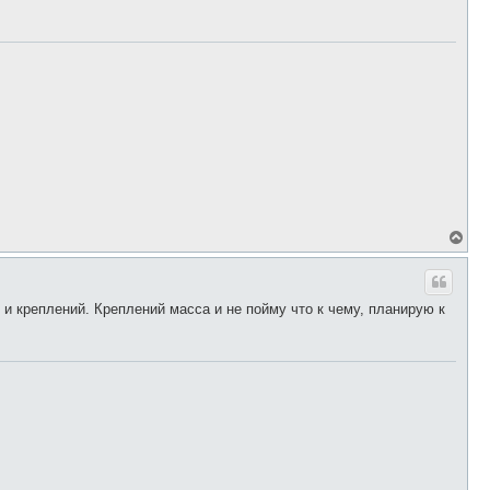
ь
с
я
к
н
а
ч
а
л
у
В
е
р
н
у
 и креплений. Креплений масса и не пойму что к чему, планирую к
т
ь
с
я
к
н
а
ч
а
л
у