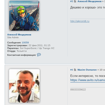
С
#3
Алексей Мещеряков
»
о
о
Дешево и хорошо- это т
б
щ
е
н
и
http://alpromtlt.ru
е
Алексей Мещеряков
Site Admin
Сообщения:
10059
Зарегистрирован:
22 фев 2011, 01:15
Параплан:
Sol SuperSonic / Up Trango XC
Откуда:
Тольятти
К
Контактная информация:
о
н
т
а
к
С
#4
Maxim Osmanov
»
10 с
т
о
н
о
Если интересно, то пос
а
б
я
https://www.avito.ru/sam
щ
и
е
н
н
ф
и
89033339622
о
е
р
м
а
ц
и