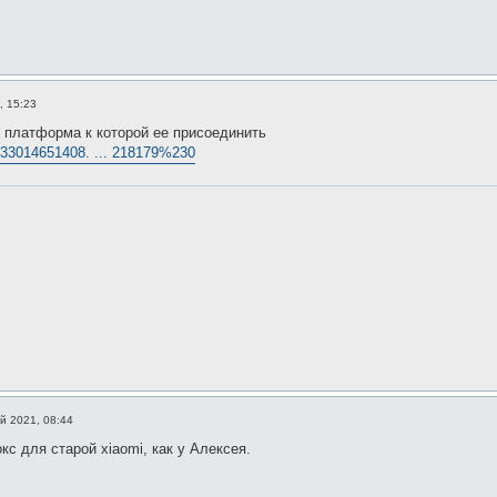
, 15:23
и платформа к которой ее присоединить
em/33014651408. ... 218179%230
й 2021, 08:44
кс для старой xiaomi, как у Алексея.