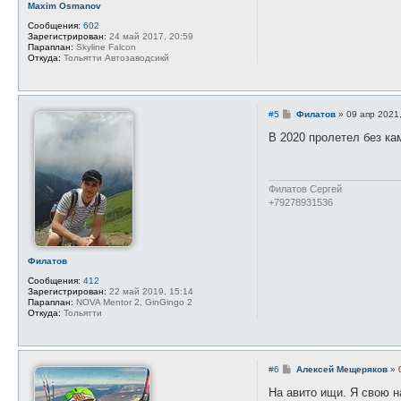
Maxim Osmanov
я
п
Сообщения:
602
о
Зарегистрирован:
24 май 2017, 20:59
л
Параплан:
Skyline Falcon
ь
Откуда:
Тольятти Автозаводсикй
з
о
в
а
т
С
#5
Филатов
»
09 апр 2021
е
о
л
о
В 2020 пролетел без кам
я
б
А
щ
л
е
е
н
к
и
Филатов Сергей
с
е
е
+79278931536
й
М
е
щ
е
Филатов
р
я
Сообщения:
412
к
Зарегистрирован:
22 май 2019, 15:14
о
Параплан:
NOVA Mentor 2, GinGingo 2
в
Откуда:
Тольятти
С
#6
Алексей Мещеряков
»
о
о
На авито ищи. Я свою н
б