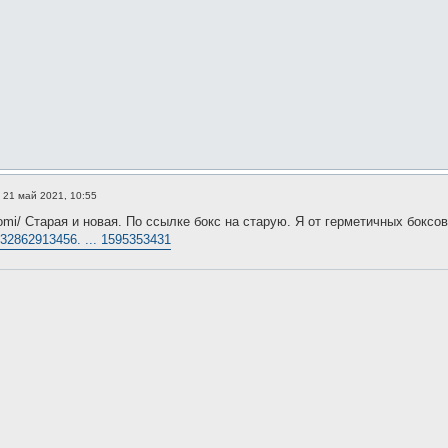
»
21 май 2021, 10:55
aomi/ Старая и новая. По ссылке бокс на старую. Я от герметичных боксо
m/32862913456. ... 1595353431