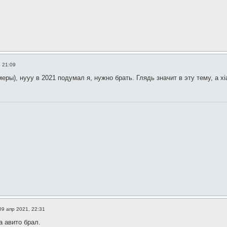
, 21:09
еры), нууу в 2021 подумал я, нужно брать. Глядь значит в эту тему, а x
09 апр 2021, 22:31
а авито брал.