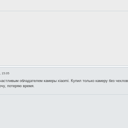
, 15:05
счастливым обладателем камеры xiaomi. Купил только камеру без чехлов
очу, потеряю время.