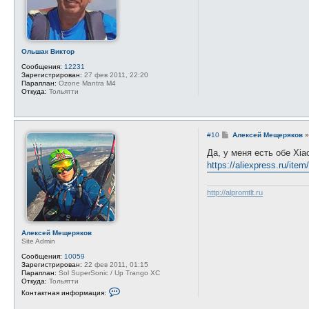
н
и
е
Ольшак Виктор
Сообщения:
12231
Зарегистрирован:
27 фев 2011, 22:20
Параплан:
Ozone Mantra M4
Откуда:
Тольятти
С
#10
Алексей Мещеряков
о
о
Да, у меня есть обе Xi
б
https://aliexpress.ru/ite
щ
е
н
и
http://alpromtlt.ru
е
Алексей Мещеряков
Site Admin
Сообщения:
10059
Зарегистрирован:
22 фев 2011, 01:15
Параплан:
Sol SuperSonic / Up Trango XC
Откуда:
Тольятти
К
Контактная информация:
о
н