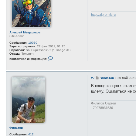
щ
е
н
и
http://alpromtlt.ru
е
Алексей Мещеряков
Site Admin
Сообщения:
10059
Зарегистрирован:
22 фев 2011, 01:15
Параплан:
Sol SuperSonic / Up Trango XC
Откуда:
Тольятти
К
Контактная информация:
о
н
т
а
к
С
#7
Филатов
»
20 май 2021
т
о
н
о
В конце концов я стал 
а
б
я
шлему. Ошибиться не х
щ
и
е
н
н
ф
и
Филатов Сергей
о
е
+79278931536
р
м
а
ц
и
я
Филатов
п
о
Сообщения:
412