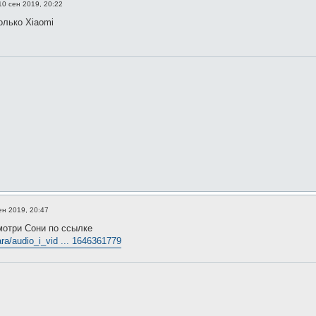
10 сен 2019, 20:22
олько Xiaomi
ен 2019, 20:47
мотри Сони по ссылке
ara/audio_i_vid ... 1646361779