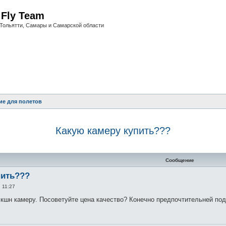
i Fly Team
Тольятти, Самары и Самарской области
ие для полетов
Какую камеру купить???
нный поиск
Сообщение
пить???
 11:27
кшн камеру. Посоветуйте цена качество? Конечно предпочтительней по