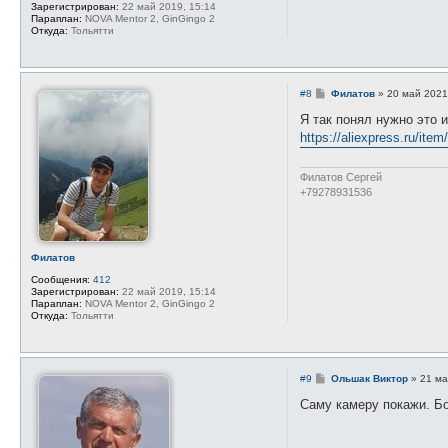
л
Зарегистрирован:
22 май 2019, 15:14
ь
Параплан:
NOVA Mentor 2, GinGingo 2
з
Откуда:
Тольятти
о
в
а
т
е
С
#8
Филатов
»
20 май 2021
л
о
я
о
Я так понял нужно это 
А
б
л
https://aliexpress.ru/it
щ
е
е
к
н
с
и
Филатов Сергей
е
е
+79278931536
й
М
е
щ
е
р
Филатов
я
Сообщения:
412
к
Зарегистрирован:
22 май 2019, 15:14
о
Параплан:
NOVA Mentor 2, GinGingo 2
в
Откуда:
Тольятти
С
#9
Ольшак Виктор
»
21 ма
о
о
Саму камеру покажи. Бо
б
щ
е