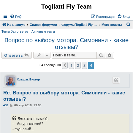
Togliatti Fly Team
Регистрация
FAQ
Р
е
г
и
с
т
р
а
ц
и
я
Вход
На главную
Список форумов
Форумы Togliatti Fly Team
Moto полеты
Темы без ответов
Активные темы
о
Вопрос по выбору мотора. Симонини - какие
и
отзывы?
с
к
Ответить
Поиск
Расширен
О
т
в
е
т
и
т
ь
1
2
3
4
Пред.
34 сообщения
Ольшак Виктор
Re: Вопрос по выбору мотора. Симонини - какие
отзывы?
С
#31
06 апр 2018, 23:00
о
о
б
Летатель писал(а):
щ
е
- ...йогурт свежий?
н
- грушовый...
и