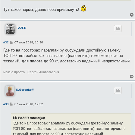
е
Тут такое норма, давно пора привыкнуть!
FAZER
С
#32
07 июн 2018, 15:30
о
о
Где то на просторах параплан.ру обсуждали достойную замену
б
ТОП-80, вот забыл как называется (напомните) тоже моторчик не
щ
е
тяжелый, для пилота до 90 кг, достаточно надежный неприхотливый.
н
и
е
можно просто...Сергей Анатольевич
S.Gorenkoff
С
#33
07 июн 2018, 19:32
о
о
б
FAZER писал(а):
щ
е
Где то на просторах параплан.ру обсуждали достойную замену
н
ТОП-80, вот забыл как называется (напомните) тоже моторчик не
и
е
тяжелый, для пилота до 90 кг, достаточно надежный