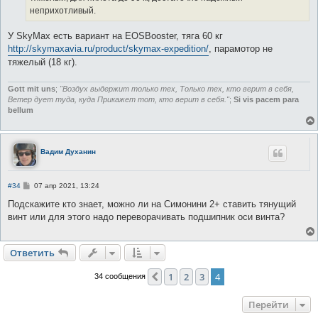
неприхотливый.
У SkyMax есть вариант на EOSBooster, тяга 60 кг
http://skymaxavia.ru/product/skymax-expedition/
, парамотор не
тяжелый (18 кг).
Gott mit uns
;
"Воздух выдержит только тех, Только тех, кто верит в себя,
Ветер дует туда, куда Прикажет тот, кто верит в себя."
;
Si vis pacem para
bellum
Вадим Духанин
С
#34
07 апр 2021, 13:24
о
о
Подскажите кто знает, можно ли на Симонини 2+ ставить тянущий
б
винт или для этого надо переворачивать подшипник оси винта?
щ
е
н
и
Ответить
О
т
в
е
т
и
т
ь
е
1
2
3
4
Пред.
34 сообщения
Перейти