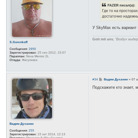
б
FAZER писал(а):
щ
е
Где то на просторах
н
достаточно надежн
и
е
У SkyMax есть вариант 
Gott mit uns
;
"Воздух выдер
S.Gorenkoff
Сообщения:
2950
Зарегистрирован:
25 сен 2012, 15:07
Параплан:
Nova Mentor 2L
Откуда:
Жигулевск
С
#34
Вадим Духанин
»
07 а
о
о
Подскажите кто знает, 
б
щ
е
н
и
е
Вадим Духанин
Сообщения:
255
Зарегистрирован:
15 окт 2014, 12:13
Параплан:
Discovery-5 (Sky Country)