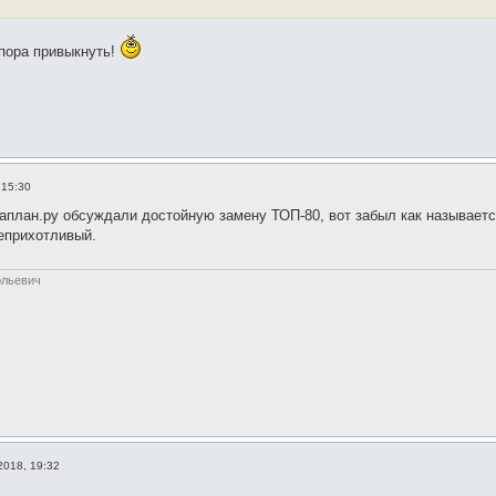
 пора привыкнуть!
 15:30
раплан.ру обсуждали достойную замену ТОП-80, вот забыл как называется
еприхотливый.
ольевич
2018, 19:32