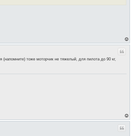
В
е
р
н
у
 (напомните) тоже моторчик не тяжелый, для пилота до 90 кг,
т
ь
с
я
к
н
а
ч
а
л
у
В
е
р
н
у