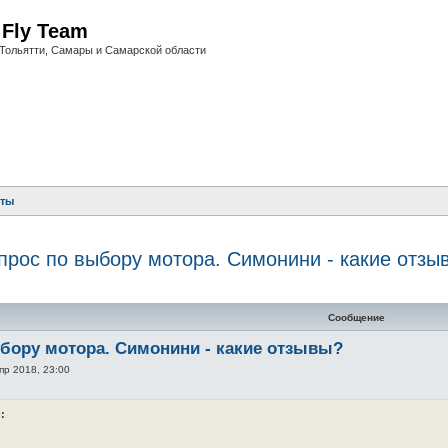
i Fly Team
Тольятти, Самары и Самарской области
еты
прос по выбору мотора. Симонини - какие отзы
нный поиск
Сообщение
ыбору мотора. Симонини - какие отзывы?
пр 2018, 23:00
: