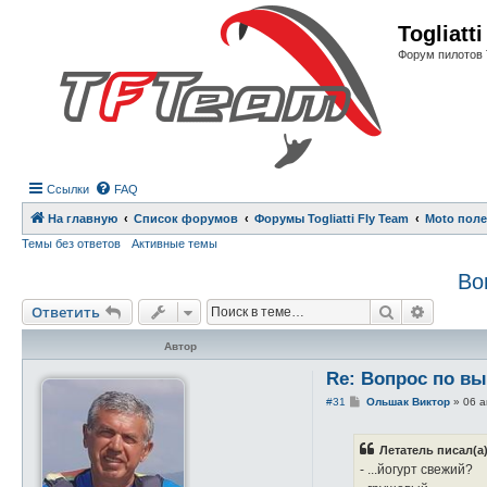
Регистрация
Togliatt
Форум пилотов 
Ссылки
FAQ
На главную
Список форумов
Форумы Togliatti Fly Team
Moto пол
Темы без ответов
Активные темы
Во
Ответить
Поиск
Расшире
О
т
в
е
т
и
т
ь
Автор
Re: Вопрос по в
С
#31
Ольшак Виктор
»
06 а
о
о
б
Летатель писал(а)
щ
е
- ...йогурт свежий?
н