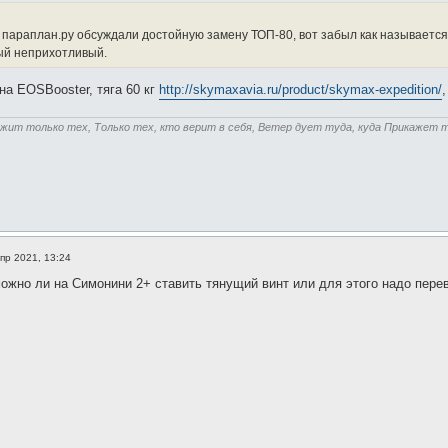
 параплан.ру обсуждали достойную замену ТОП-80, вот забыл как называется 
ый неприхотливый.
на EOSBooster, тяга 60 кг
http://skymaxavia.ru/product/skymax-expedition/
жит только тех, Только тех, кто верит в себя, Ветер дует туда, куда Прикажет т
пр 2021, 13:24
можно ли на Симонини 2+ ставить тянущий винт или для этого надо пере