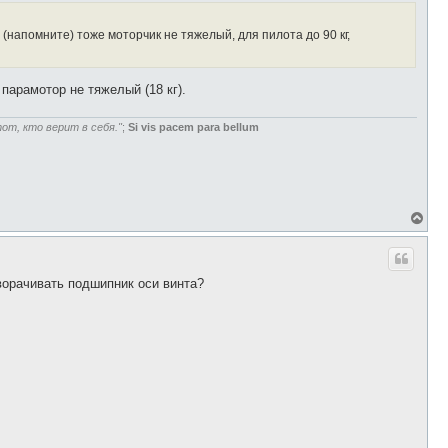
т
ь
с
(напомните) тоже моторчик не тяжелый, для пилота до 90 кг,
я
к
н
а
, парамотор не тяжелый (18 кг).
ч
а
л
от, кто верит в себя."
;
Si vis pacem para bellum
у
В
е
р
н
у
ворачивать подшипник оси винта?
т
ь
с
я
к
н
а
ч
а
л
у