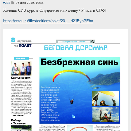
С
#338
06 июн 2019, 19:44
о
о
Хочешь СИВ курс в Олуденизе на халяву? Учись в СГАУ!
б
щ
е
https://ssau.ru/files/editions/polet/20 ... d2JBynPEbo
н
и
е