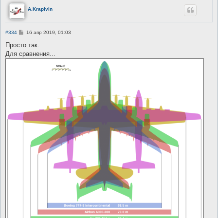
A.Krapivin
С
#334
16 апр 2019, 01:03
о
о
Просто так.
б
Для сравнения...
щ
е
н
и
е