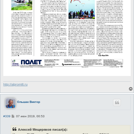
http://alpromtlt.ru
Ольшак Виктор
С
#339
07 июн 2019, 00:53
о
о
б
Алексей Мещеряков писал(а):
щ
е