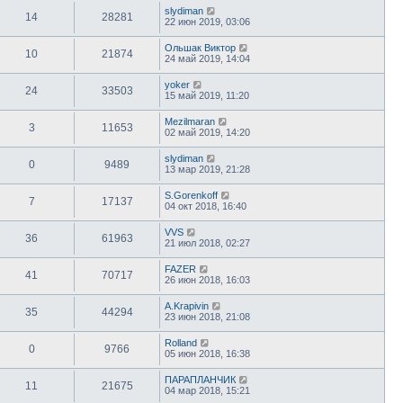
slydiman
14
28281
22 июн 2019, 03:06
Ольшак Виктор
10
21874
24 май 2019, 14:04
yoker
24
33503
15 май 2019, 11:20
Mezilmaran
3
11653
02 май 2019, 14:20
slydiman
0
9489
13 мар 2019, 21:28
S.Gorenkoff
7
17137
04 окт 2018, 16:40
VVS
36
61963
21 июл 2018, 02:27
FAZER
41
70717
26 июн 2018, 16:03
A.Krapivin
35
44294
23 июн 2018, 21:08
Rolland
0
9766
05 июн 2018, 16:38
ПАРАПЛАНЧИК
11
21675
04 мар 2018, 15:21