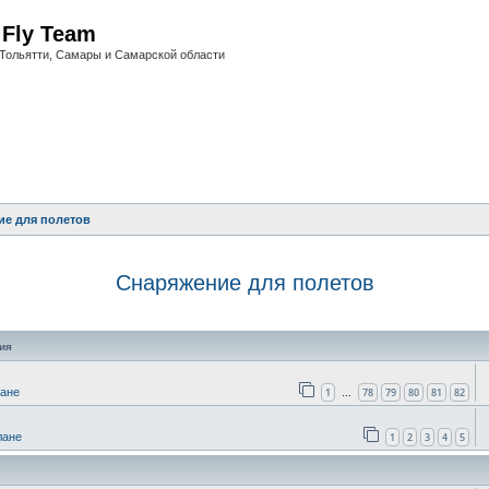
i Fly Team
Тольятти, Самары и Самарской области
ие для полетов
Снаряжение для полетов
оиск
ия
1
78
79
80
81
82
лане
…
1
2
3
4
5
лане