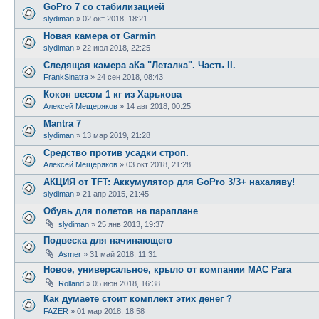
GoPro 7 со стабилизацией
slydiman
»
02 окт 2018, 18:21
Новая камера от Garmin
slydiman
»
22 июл 2018, 22:25
Следящая камера аКа "Леталка". Часть II.
FrankSinatra
»
24 сен 2018, 08:43
Кокон весом 1 кг из Харькова
Алексей Мещеряков
»
14 авг 2018, 00:25
Mantra 7
slydiman
»
13 мар 2019, 21:28
Средство против усадки строп.
Алексей Мещеряков
»
03 окт 2018, 21:28
АКЦИЯ от TFT: Аккумулятор для GoPro 3/3+ нахаляву!
slydiman
»
21 апр 2015, 21:45
Обувь для полетов на параплане
slydiman
»
25 янв 2013, 19:37
Подвеска для начинающего
Asmer
»
31 май 2018, 11:31
Новое, универсальное, крыло от компании MAC Para
Rolland
»
05 июн 2018, 16:38
Как думаете стоит комплект этих денег ?
FAZER
»
01 мар 2018, 18:58