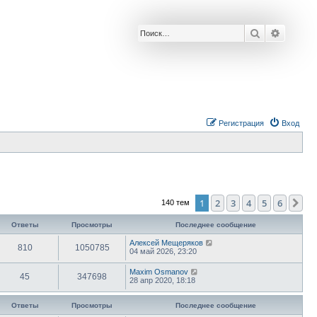
Поиск
Расшир
Р
е
г
и
с
т
р
а
ц
и
я
Вход
1
2
3
4
5
6
Сл
140 тем
Ответы
Просмотры
Последнее сообщение
Алексей Мещеряков
810
1050785
04 май 2026, 23:20
Maxim Osmanov
45
347698
28 апр 2020, 18:18
Ответы
Просмотры
Последнее сообщение