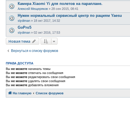
Камера Xiaomi Yi для полетов на параплане.
Алексей Мещеряков
»
28 сен 2015, 08:41
Нужен нормальный сервисный центр по рациям Yaesu
slydiman
»
18 окт 2017, 14:32
GoPro5
slydiman
»
02 окт 2016, 17:53
Новая тема
Н
о
в
а
я
т
е
м
а
Вернуться к списку форумов
ПРАВА ДОСТУПА
Вы
не можете
начинать темы
Вы
не можете
отвечать на сообщения
Вы
не можете
редактировать свои сообщения
Вы
не можете
удалять свои сообщения
Вы
не можете
добавлять вложения
На главную
Связаться с
Список форумов
администрацией