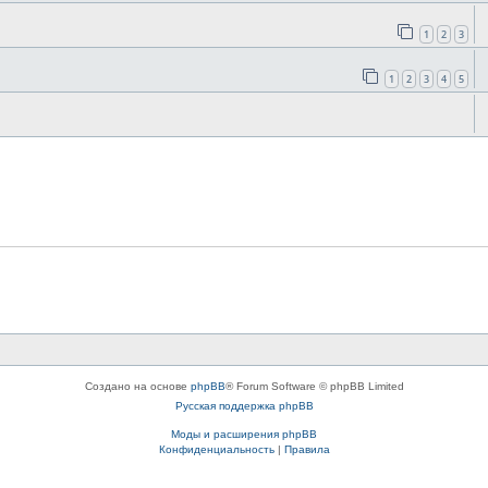
1
2
3
1
2
3
4
5
Создано на основе
phpBB
® Forum Software © phpBB Limited
Русская поддержка phpBB
Моды и расширения phpBB
Конфиденциальность
|
Правила