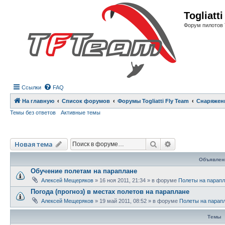
Регистрация
Togliatt
Форум пилотов 
Ссылки
FAQ
На главную
Список форумов
Форумы Togliatti Fly Team
Снаряжен
Темы без ответов
Активные темы
Новая тема
Поиск
Расширенный п
Н
о
в
а
я
т
е
м
а
Объявлен
Обучение полетам на параплане
Алексей Мещеряков
»
16 ноя 2011, 21:34
» в форуме
Полеты на парап
Погода (прогноз) в местах полетов на параплане
Алексей Мещеряков
»
19 май 2011, 08:52
» в форуме
Полеты на парап
Темы