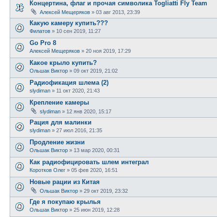
Концертина, флаг и прочая символика Togliatti Fly Team
Алексей Мещеряков
»
03 авг 2013, 23:39
Какую камеру купить???
Филатов
»
10 сен 2019, 11:27
Go Pro 8
Алексей Мещеряков
»
20 ноя 2019, 17:29
Какое крыло купить?
Ольшак Виктор
»
09 окт 2019, 21:02
Радиофикация шлема (2)
slydiman
»
11 окт 2020, 21:43
Крепление камеры
slydiman
»
12 янв 2020, 15:17
Рация для малинки
slydiman
»
27 июл 2016, 21:35
Продление жизни
Ольшак Виктор
»
13 мар 2020, 00:31
Как радиофицировать шлем интеграл
Коротков Олег
»
05 фев 2020, 16:51
Новые рации из Китая
Ольшак Виктор
»
29 окт 2019, 23:32
Где я покупаю крылья
Ольшак Виктор
»
25 июн 2019, 12:28