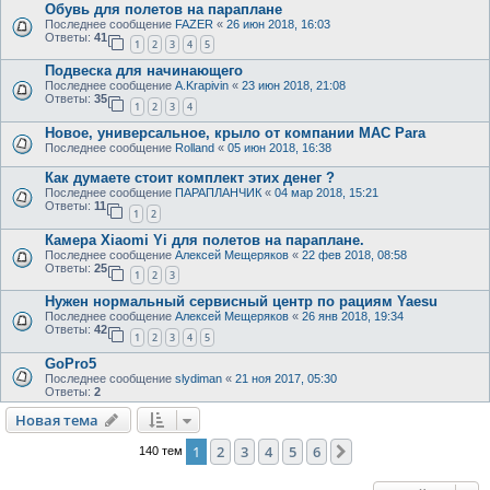
Обувь для полетов на параплане
Последнее сообщение
FAZER
«
26 июн 2018, 16:03
Ответы:
41
1
2
3
4
5
Подвеска для начинающего
Последнее сообщение
A.Krapivin
«
23 июн 2018, 21:08
Ответы:
35
1
2
3
4
Новое, универсальное, крыло от компании MAC Para
Последнее сообщение
Rolland
«
05 июн 2018, 16:38
Как думаете стоит комплект этих денег ?
Последнее сообщение
ПАРАПЛАНЧИК
«
04 мар 2018, 15:21
Ответы:
11
1
2
Камера Xiaomi Yi для полетов на параплане.
Последнее сообщение
Алексей Мещеряков
«
22 фев 2018, 08:58
Ответы:
25
1
2
3
Нужен нормальный сервисный центр по рациям Yaesu
Последнее сообщение
Алексей Мещеряков
«
26 янв 2018, 19:34
Ответы:
42
1
2
3
4
5
GoPro5
Последнее сообщение
slydiman
«
21 ноя 2017, 05:30
Ответы:
2
Новая тема
Н
о
в
а
я
т
е
м
а
1
2
3
4
5
6
След.
140 тем