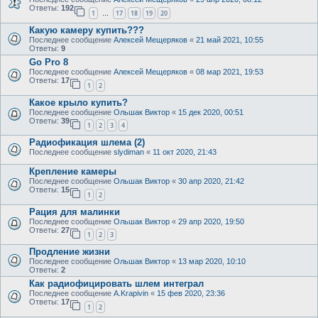
Ответы:
192
1
17
18
19
20
…
Какую камеру купить???
Последнее сообщение
Алексей Мещеряков
«
21 май 2021, 10:55
Ответы:
9
Go Pro 8
Последнее сообщение
Алексей Мещеряков
«
08 мар 2021, 19:53
Ответы:
17
1
2
Какое крыло купить?
Последнее сообщение
Ольшак Виктор
«
15 дек 2020, 00:51
Ответы:
39
1
2
3
4
Радиофикация шлема (2)
Последнее сообщение
slydiman
«
11 окт 2020, 21:43
Крепление камеры
Последнее сообщение
Ольшак Виктор
«
30 апр 2020, 21:42
Ответы:
15
1
2
Рация для малинки
Последнее сообщение
Ольшак Виктор
«
29 апр 2020, 19:50
Ответы:
27
1
2
3
Продление жизни
Последнее сообщение
Ольшак Виктор
«
13 мар 2020, 10:10
Ответы:
2
Как радиофицировать шлем интеграл
Последнее сообщение
A.Krapivin
«
15 фев 2020, 23:36
Ответы:
17
1
2