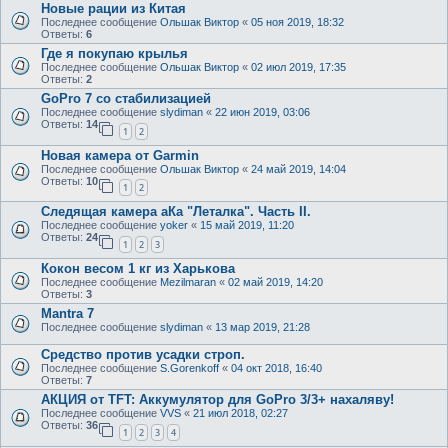
Новые рации из Китая
Последнее сообщение
Ольшак Виктор
«
05 ноя 2019, 18:32
Ответы:
6
Где я покупаю крылья
Последнее сообщение
Ольшак Виктор
«
02 июл 2019, 17:35
Ответы:
2
GoPro 7 со стабилизацией
Последнее сообщение
slydiman
«
22 июн 2019, 03:06
Ответы:
14
1
2
Новая камера от Garmin
Последнее сообщение
Ольшак Виктор
«
24 май 2019, 14:04
Ответы:
10
1
2
Следящая камера аКа "Леталка". Часть II.
Последнее сообщение
yoker
«
15 май 2019, 11:20
Ответы:
24
1
2
3
Кокон весом 1 кг из Харькова
Последнее сообщение
Mezilmaran
«
02 май 2019, 14:20
Ответы:
3
Mantra 7
Последнее сообщение
slydiman
«
13 мар 2019, 21:28
Средство против усадки строп.
Последнее сообщение
S.Gorenkoff
«
04 окт 2018, 16:40
Ответы:
7
АКЦИЯ от TFT: Аккумулятор для GoPro 3/3+ нахаляву!
Последнее сообщение
VVS
«
21 июл 2018, 02:27
Ответы:
36
1
2
3
4