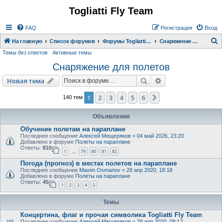
Togliatti Fly Team
Регистрация
FAQ
Р
е
г
и
с
т
р
а
ц
и
я
Вход
На главную
Список форумов
Форумы Togliatti Fly Team
Снаряжение для полетов
Темы без ответов
Активные темы
о
Снаряжение для полетов
и
с
Новая тема
Поиск
Расширенный пои
Н
о
в
а
я
т
е
м
а
к
1
2
3
4
5
6
След.
140 тем
Объявления
Обучение полетам на параплане
Последнее сообщение
Алексей Мещеряков
«
04 май 2026, 23:20
Добавлено в форуме
Полеты на параплане
Ответы:
810
1
79
80
81
82
…
Погода (прогноз) в местах полетов на параплане
Последнее сообщение
Maxim Osmanov
«
28 апр 2020, 18:18
Добавлено в форуме
Полеты на параплане
Ответы:
45
1
2
3
4
5
Темы
Концертина, флаг и прочая символика Togliatti Fly Team
Последнее сообщение
Алексей Мещеряков
«
29 апр 2020, 08:12