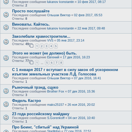
Последнее сообщение
lukanov konstantin
«
10 фев 2017, 08:17
Ответы:
2
Просто послушайте
Последнее сообщение
Ольшак Виктор
«
02 фев 2017, 05:53
Ответы:
8
Виноваты. Кайтесь.
Последнее сообщение
lukanov konstantin
«
22 янв 2017, 09:48
Заколебали храмостроители...
Последнее сообщение
VVS
«
05 янв 2017, 23:14
Ответы:
49
1
2
3
4
5
Этого не может (не должно) быть.
Последнее сообщение
Евгений
«
17 дек 2016, 16:23
Ответы:
77
1
5
6
7
8
…
С 1 января 2017 г вступает в силу закон об ускоренном
изъятии земельных участков Л.Д. Голосова
Последнее сообщение
Ольшак Виктор
«
07 дек 2016, 16:41
Ответы:
1
Рыночный трэнд, сцуко
Последнее сообщение
Brother Fox
«
07 дек 2016, 15:36
Ответы:
3
Фидель Кастро
Последнее сообщение
maks25157
«
26 ноя 2016, 20:02
Ответы:
1
23 года российскому майдану
Последнее сообщение
S.Gorenkoff
«
04 окт 2016, 10:40
Ответы:
1
Про Боинг, "сбитый" над Украиной
Последнее сообщение
Starlitdog
«
27 сен 2016, 22:51