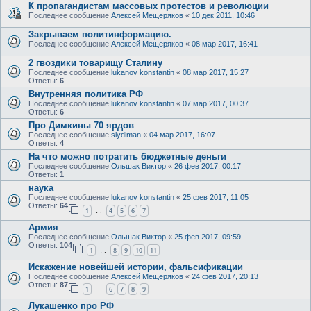
К пропагандистам массовых протестов и революции
Последнее сообщение
Алексей Мещеряков
«
10 дек 2011, 10:46
Закрываем политинформацию.
Последнее сообщение
Алексей Мещеряков
«
08 мар 2017, 16:41
2 гвоздики товарищу Сталину
Последнее сообщение
lukanov konstantin
«
08 мар 2017, 15:27
Ответы:
6
Внутренняя политика РФ
Последнее сообщение
lukanov konstantin
«
07 мар 2017, 00:37
Ответы:
6
Про Димкины 70 ярдов
Последнее сообщение
slydiman
«
04 мар 2017, 16:07
Ответы:
4
На что можно потратить бюджетные деньги
Последнее сообщение
Ольшак Виктор
«
26 фев 2017, 00:17
Ответы:
1
наука
Последнее сообщение
lukanov konstantin
«
25 фев 2017, 11:05
Ответы:
64
1
4
5
6
7
…
Армия
Последнее сообщение
Ольшак Виктор
«
25 фев 2017, 09:59
Ответы:
104
1
8
9
10
11
…
Искажение новейшей истории, фальсификации
Последнее сообщение
Алексей Мещеряков
«
24 фев 2017, 20:13
Ответы:
87
1
6
7
8
9
…
Лукашенко про РФ