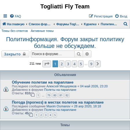
Togliatti Fly Team
Регистрация
FAQ
Р
е
г
и
с
т
р
а
ц
и
я
Вход
На главную
Список форумов
Форумы Togliatti Fly Team
Курилка
Политинформация. Форум закрыт политику больше не обсуждаем.
Темы без ответов
Активные темы
о
Политинформация. Форум закрыт политику
и
больше не обсуждаем.
с
к
Закрыто
Поиск
Расширенный поиск
Закрыто
Страница
1
из
9
1
2
3
4
5
9
След.
211 тем
…
Объявления
Обучение полетам на параплане
Последнее сообщение
Алексей Мещеряков
«
04 май 2026, 23:20
Добавлено в форуме
Полеты на параплане
Ответы:
810
1
79
80
81
82
…
Погода (прогноз) в местах полетов на параплане
Последнее сообщение
Maxim Osmanov
«
28 апр 2020, 18:18
Добавлено в форуме
Полеты на параплане
Ответы:
45
1
2
3
4
5
Темы