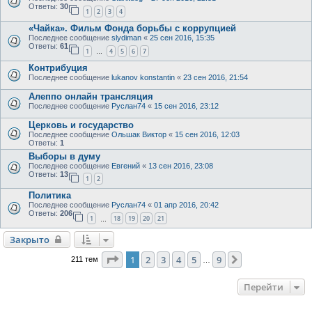
Ответы:
30
1
2
3
4
«Чайка». Фильм Фонда борьбы с коррупцией
Последнее сообщение
slydiman
«
25 сен 2016, 15:35
Ответы:
61
1
4
5
6
7
…
Контрибуция
Последнее сообщение
lukanov konstantin
«
23 сен 2016, 21:54
Алеппо онлайн трансляция
Последнее сообщение
Руслан74
«
15 сен 2016, 23:12
Церковь и государство
Последнее сообщение
Ольшак Виктор
«
15 сен 2016, 12:03
Ответы:
1
Выборы в думу
Последнее сообщение
Евгений
«
13 сен 2016, 23:08
Ответы:
13
1
2
Политика
Последнее сообщение
Руслан74
«
01 апр 2016, 20:42
Ответы:
206
1
18
19
20
21
…
Закрыто
Закрыто
Страница
1
из
9
1
2
3
4
5
9
След.
211 тем
…
Перейти