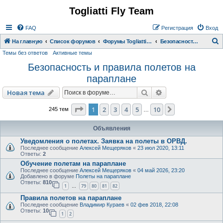
Togliatti Fly Team
Регистрация
FAQ
Р
е
г
и
с
т
р
а
ц
и
я
Вход
На главную
Список форумов
Форумы Togliatti Fly Team
Безопасность и правила полетов на параплане
Темы без ответов
Активные темы
о
Безопасность и правила полетов на
и
параплане
с
к
Новая тема
Поиск
Расширенный пои
Н
о
в
а
я
т
е
м
а
Страница
1
из
10
1
2
3
4
5
10
След.
245 тем
…
Объявления
Уведомления о полетах. Заявка на полеты в ОРВД.
Последнее сообщение
Алексей Мещеряков
«
23 июл 2020, 13:11
Ответы:
2
Обучение полетам на параплане
Последнее сообщение
Алексей Мещеряков
«
04 май 2026, 23:20
Добавлено в форуме
Полеты на параплане
Ответы:
810
1
79
80
81
82
…
Правила полетов на параплане
Последнее сообщение
Владимир Кураев
«
02 фев 2018, 22:08
Ответы:
10
1
2