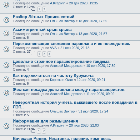
Последнее сообщение
A.Krapivin
«
20 дек 2020, 19:35
Ответы:
12
1
2
Разбор Лётных Происшествий
Последнее сообщение
Ольшак Виктор
«
18 дек 2020, 17:55
Ассиметричный срыв крыла
Последнее сообщение
Ольшак Виктор
«
13 дек 2020, 21:57
Ответы:
6
Перекомпенсация сложения параплана и ее последствие.
Последнее сообщение
VVS
«
21 сен 2020, 21:18
Ответы:
27
1
2
3
Довольно странное парашютирование тандема
Последнее сообщение
Алексей Мещеряков
«
10 сен 2020, 17:39
Ответы:
4
Как подключаться на частоту Курумоча
Последнее сообщение
Коротков Олег
«
12 авг 2020, 09:21
Ответы:
6
Жесткая посадка дельтаплана между парапланеристов.
Последнее сообщение
Алексей Мещеряков
«
11 авг 2020, 09:02
Невероятная история учлета, выжившего после попадания в
ЛЭП..
Последнее сообщение
Ольшак Виктор
«
31 июл 2020, 17:24
Ответы:
5
Информация для размышления
Последнее сообщение
A.Krapivin
«
20 июл 2020, 22:03
Ответы:
11
1
2
Вячеслав Родин. Негативка, падение, компресс.