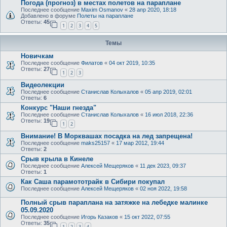
Погода (прогноз) в местах полетов на параплане
Последнее сообщение
Maxim Osmanov
«
28 апр 2020, 18:18
Добавлено в форуме
Полеты на параплане
Ответы:
45
1
2
3
4
5
Темы
Новичкам
Последнее сообщение
Филатов
«
04 окт 2019, 10:35
Ответы:
27
1
2
3
Видеолекции
Последнее сообщение
Станислав Колыхалов
«
05 апр 2019, 02:01
Ответы:
6
Конкурс "Наши гнезда"
Последнее сообщение
Станислав Колыхалов
«
16 июл 2018, 22:36
Ответы:
19
1
2
Внимание! В Морквашах посадка на лед запрещена!
Последнее сообщение
maks25157
«
17 мар 2012, 19:44
Ответы:
2
Срыв крыла в Кинеле
Последнее сообщение
Алексей Мещеряков
«
11 дек 2023, 09:37
Ответы:
1
Как Саша парамототрайк в Сибири покупал
Последнее сообщение
Алексей Мещеряков
«
02 ноя 2022, 19:58
Полный срыв параплана на затяжке на лебедке малинке
05.09.2020
Последнее сообщение
Игорь Казаков
«
15 окт 2022, 07:55
Ответы:
35
1
2
3
4