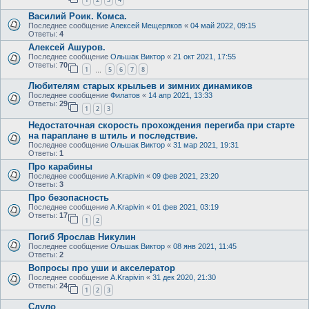
Василий Роик. Комса.
Последнее сообщение
Алексей Мещеряков
«
04 май 2022, 09:15
Ответы:
4
Алексей Ашуров.
Последнее сообщение
Ольшак Виктор
«
21 окт 2021, 17:55
Ответы:
70
1
5
6
7
8
…
Любителям старых крыльев и зимних динамиков
Последнее сообщение
Филатов
«
14 апр 2021, 13:33
Ответы:
29
1
2
3
Недостаточная скорость прохождения перегиба при старте
на параплане в штиль и последствие.
Последнее сообщение
Ольшак Виктор
«
31 мар 2021, 19:31
Ответы:
1
Про карабины
Последнее сообщение
A.Krapivin
«
09 фев 2021, 23:20
Ответы:
3
Про безопасность
Последнее сообщение
A.Krapivin
«
01 фев 2021, 03:19
Ответы:
17
1
2
Погиб Ярослав Никулин
Последнее сообщение
Ольшак Виктор
«
08 янв 2021, 11:45
Ответы:
2
Вопросы про уши и акселератор
Последнее сообщение
A.Krapivin
«
31 дек 2020, 21:30
Ответы:
24
1
2
3
Сдуло