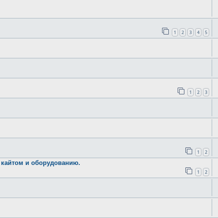
1
2
3
4
5
1
2
3
1
2
ию кайтом и оборудованию.
1
2