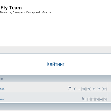
i Fly Team
Тольятти, Самары и Самарской области
Кайтинг
оиск
ия
1
78
79
80
81
82
лане
…
1
2
3
4
5
лане