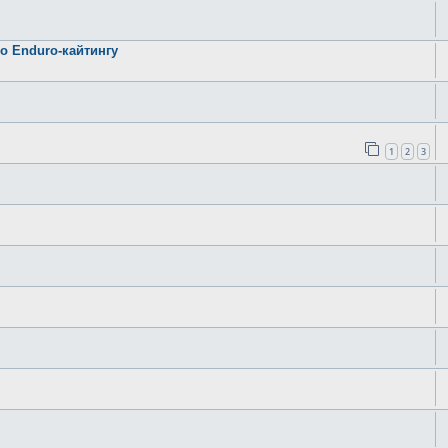
о Enduro-кайтингу
1
2
3