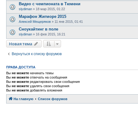
Видео с чемпионата в Тюмени
slydiman
»
18 мар 2015, 01:22
Марафон Жигморе 2015
Алексей Мещеряков
»
11 янв 2015, 01:41
Сноукайтинг в поле
slydiman
»
16 фев 2015, 16:21
Новая тема
Н
о
в
а
я
т
е
м
а
Вернуться к списку форумов
ПРАВА ДОСТУПА
Вы
не можете
начинать темы
Вы
не можете
отвечать на сообщения
Вы
не можете
редактировать свои сообщения
Вы
не можете
удалять свои сообщения
Вы
не можете
добавлять вложения
На главную
Связаться с
Список форумов
администрацией