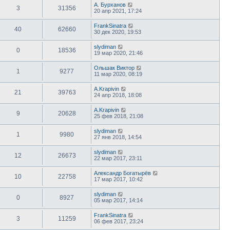
А. Бурханов
3
31356
20 апр 2021, 17:24
FrankSinatra
40
62660
30 дек 2020, 19:53
slydiman
0
18536
19 мар 2020, 21:46
Ольшак Виктор
1
9277
11 мар 2020, 08:19
A.Krapivin
21
39763
24 апр 2018, 18:08
A.Krapivin
9
20628
25 фев 2018, 21:08
slydiman
1
9980
27 янв 2018, 14:54
slydiman
12
26673
22 мар 2017, 23:11
Александр Богатырёв
10
22758
17 мар 2017, 10:42
slydiman
0
8927
05 мар 2017, 14:14
FrankSinatra
3
11259
06 фев 2017, 23:24