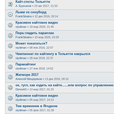
Кайт-споты Тольятти
А. Бурханов
»
23 авг 2017, 21:53
Лыжи vs сноуборд
FrankSinatra
»
12 дек 2016, 20:14
Красивое кайтовое видео
slydiman
»
19 мар 2020, 21:46
Пора гладить параплан
FrankSinatra
»
10 мар 2020, 23:29
Может покататься?
slydiman
»
08 янв 2016, 22:07
Чемпионат по кайтингу в Тольятти накрылся
slydiman
»
28 янв 2018, 22:37
Паракайтинг
slydiman
»
27 янв 2018, 14:52
Жигморе 2017
Алексей Мещеряков
»
13 дек 2016, 09:10
ок, гугл, как ездить на кайте......или вопрос по управлен
Dimon63
»
13 мар 2017, 01:33
Красивое кайтовое видео
slydiman
»
05 мар 2017, 14:14
Тем временем в Ягодном
slydiman
»
05 фев 2017, 01:39