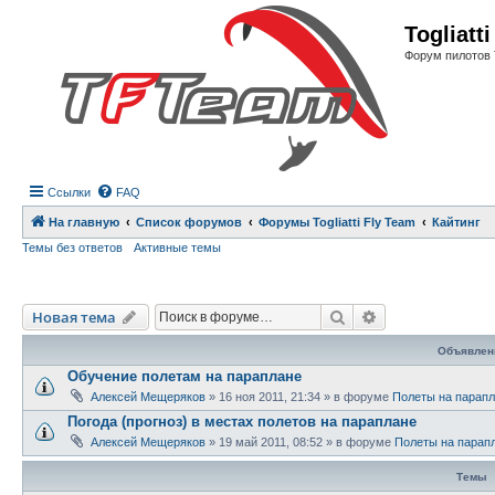
Регистрация
Togliatt
Форум пилотов 
Ссылки
FAQ
На главную
Список форумов
Форумы Togliatti Fly Team
Кайтинг
Темы без ответов
Активные темы
Новая тема
Поиск
Расширенный п
Н
о
в
а
я
т
е
м
а
Объявлен
Обучение полетам на параплане
Алексей Мещеряков
»
16 ноя 2011, 21:34
» в форуме
Полеты на парап
Погода (прогноз) в местах полетов на параплане
Алексей Мещеряков
»
19 май 2011, 08:52
» в форуме
Полеты на парап
Темы