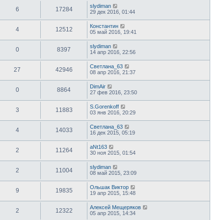
slydiman
6
17284
29 дек 2016, 01:44
Константин
4
12512
05 май 2016, 19:41
slydiman
0
8397
14 апр 2016, 22:56
Светлана_63
27
42946
08 апр 2016, 21:37
DimAir
0
8864
27 фев 2016, 23:50
S.Gorenkoff
3
11883
03 янв 2016, 20:29
Светлана_63
4
14033
16 дек 2015, 05:19
aNt163
2
11264
30 ноя 2015, 01:54
slydiman
2
11004
08 май 2015, 23:09
Ольшак Виктор
9
19835
19 апр 2015, 15:48
Алексей Мещеряков
2
12322
05 апр 2015, 14:34