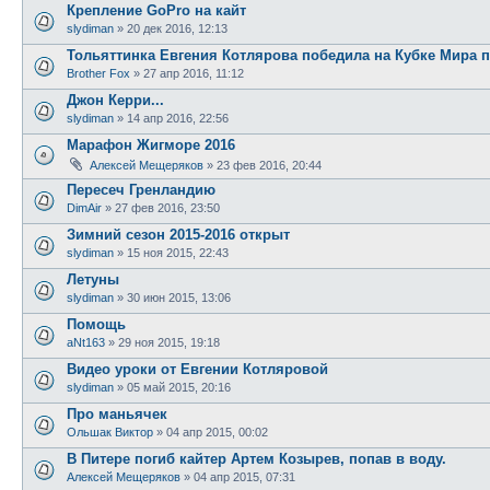
Крепление GoPro на кайт
slydiman
»
20 дек 2016, 12:13
Тольяттинка Евгения Котлярова победила на Кубке Мира п
Brother Fox
»
27 апр 2016, 11:12
Джон Керри...
slydiman
»
14 апр 2016, 22:56
Марафон Жигморе 2016
Алексей Мещеряков
»
23 фев 2016, 20:44
Пересеч Гренландию
DimAir
»
27 фев 2016, 23:50
Зимний сезон 2015-2016 открыт
slydiman
»
15 ноя 2015, 22:43
Летуны
slydiman
»
30 июн 2015, 13:06
Помощь
aNt163
»
29 ноя 2015, 19:18
Видео уроки от Евгении Котляровой
slydiman
»
05 май 2015, 20:16
Про маньячек
Ольшак Виктор
»
04 апр 2015, 00:02
В Питере погиб кайтер Артем Козырев, попав в воду.
Алексей Мещеряков
»
04 апр 2015, 07:31