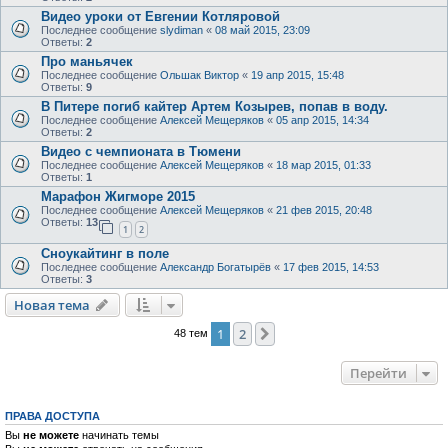
Видео уроки от Евгении Котляровой
Последнее сообщение
slydiman
«
08 май 2015, 23:09
Ответы:
2
Про маньячек
Последнее сообщение
Ольшак Виктор
«
19 апр 2015, 15:48
Ответы:
9
В Питере погиб кайтер Артем Козырев, попав в воду.
Последнее сообщение
Алексей Мещеряков
«
05 апр 2015, 14:34
Ответы:
2
Видео с чемпионата в Тюмени
Последнее сообщение
Алексей Мещеряков
«
18 мар 2015, 01:33
Ответы:
1
Марафон Жигморе 2015
Последнее сообщение
Алексей Мещеряков
«
21 фев 2015, 20:48
Ответы:
13
1
2
Сноукайтинг в поле
Последнее сообщение
Александр Богатырёв
«
17 фев 2015, 14:53
Ответы:
3
Новая тема
Н
о
в
а
я
т
е
м
а
1
2
След.
48 тем
Перейти
ПРАВА ДОСТУПА
Вы
не можете
начинать темы