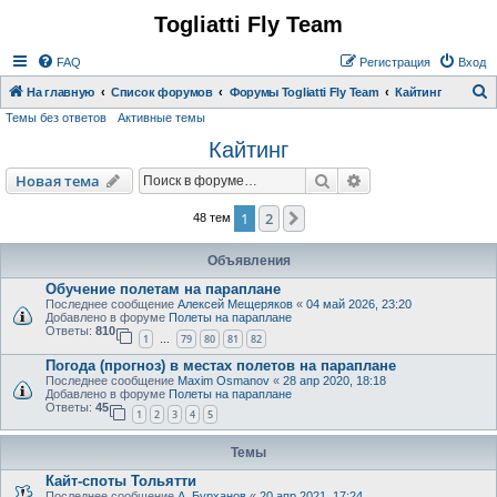
Togliatti Fly Team
Регистрация
FAQ
Р
е
г
и
с
т
р
а
ц
и
я
Вход
На главную
Список форумов
Форумы Togliatti Fly Team
Кайтинг
Темы без ответов
Активные темы
о
Кайтинг
и
с
Новая тема
Поиск
Расширенный пои
Н
о
в
а
я
т
е
м
а
к
1
2
След.
48 тем
Объявления
Обучение полетам на параплане
Последнее сообщение
Алексей Мещеряков
«
04 май 2026, 23:20
Добавлено в форуме
Полеты на параплане
Ответы:
810
1
79
80
81
82
…
Погода (прогноз) в местах полетов на параплане
Последнее сообщение
Maxim Osmanov
«
28 апр 2020, 18:18
Добавлено в форуме
Полеты на параплане
Ответы:
45
1
2
3
4
5
Темы
Кайт-споты Тольятти
Последнее сообщение
А. Бурханов
«
20 апр 2021, 17:24