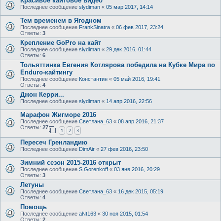
Красивое кайтовое видео
Последнее сообщение
slydiman
«
05 мар 2017, 14:14
Тем временем в Ягодном
Последнее сообщение
FrankSinatra
«
06 фев 2017, 23:24
Ответы:
3
Крепление GoPro на кайт
Последнее сообщение
slydiman
«
29 дек 2016, 01:44
Ответы:
6
Тольяттинка Евгения Котлярова победила на Кубке Мира по
Enduro-кайтингу
Последнее сообщение
Константин
«
05 май 2016, 19:41
Ответы:
4
Джон Керри...
Последнее сообщение
slydiman
«
14 апр 2016, 22:56
Марафон Жигморе 2016
Последнее сообщение
Светлана_63
«
08 апр 2016, 21:37
Ответы:
27
1
2
3
Пересеч Гренландию
Последнее сообщение
DimAir
«
27 фев 2016, 23:50
Зимний сезон 2015-2016 открыт
Последнее сообщение
S.Gorenkoff
«
03 янв 2016, 20:29
Ответы:
3
Летуны
Последнее сообщение
Светлана_63
«
16 дек 2015, 05:19
Ответы:
4
Помощь
Последнее сообщение
aNt163
«
30 ноя 2015, 01:54
Ответы:
2