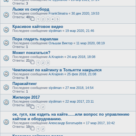
Ответы:
3
Лыжи vs сноуборд
Последнее сообщение
FrankSinatra
«
30 дек 2020, 19:53
Ответы:
40
1
2
3
4
5
Красивое кайтовое видео
Последнее сообщение
slydiman
«
19 мар 2020, 21:46
Пора гладить параплан
Последнее сообщение
Ольшак Виктор
«
11 мар 2020, 08:19
Ответы:
1
Может покататься?
Последнее сообщение
A.Krapivin
«
24 апр 2018, 18:08
Ответы:
21
1
2
3
Чемпионат по кайтингу в Тольятти накрылся
Последнее сообщение
A.Krapivin
«
25 фев 2018, 21:08
Ответы:
9
Паракайтинг
Последнее сообщение
slydiman
«
27 янв 2018, 14:54
Ответы:
1
Жигморе 2017
Последнее сообщение
slydiman
«
22 мар 2017, 23:11
Ответы:
12
1
2
ок, гугл, как ездить на кайте......или вопрос по управлению
кайтом и оборудованию.
Последнее сообщение
Александр Богатырёв
«
17 мар 2017, 10:42
Ответы:
10
1
2