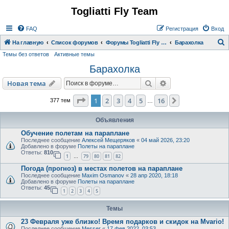
Togliatti Fly Team
Регистрация
FAQ
Р
е
г
и
с
т
р
а
ц
и
я
Вход
На главную
Список форумов
Форумы Togliatti Fly Team
Барахолка
Темы без ответов
Активные темы
о
Барахолка
и
с
Новая тема
Поиск
Расширенный пои
Н
о
в
а
я
т
е
м
а
к
Страница
1
из
16
1
2
3
4
5
16
След.
377 тем
…
Объявления
Обучение полетам на параплане
Последнее сообщение
Алексей Мещеряков
«
04 май 2026, 23:20
Добавлено в форуме
Полеты на параплане
Ответы:
810
1
79
80
81
82
…
Погода (прогноз) в местах полетов на параплане
Последнее сообщение
Maxim Osmanov
«
28 апр 2020, 18:18
Добавлено в форуме
Полеты на параплане
Ответы:
45
1
2
3
4
5
Темы
23 Февраля уже близко! Время подарков и скидок на Mvario!
Последнее сообщение
Messer
«
17 фев 2022, 03:53