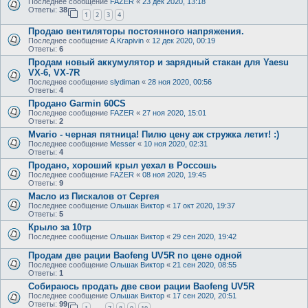
Последнее сообщение
FAZER
«
23 дек 2020, 13:18
Ответы:
38
1
2
3
4
Продаю вентиляторы постоянного напряжения.
Последнее сообщение
A.Krapivin
«
12 дек 2020, 00:19
Ответы:
6
Продам новый аккумулятор и зарядный стакан для Yaesu
VX-6, VX-7R
Последнее сообщение
slydiman
«
28 ноя 2020, 00:56
Ответы:
4
Продано Garmin 60CS
Последнее сообщение
FAZER
«
27 ноя 2020, 15:01
Ответы:
2
Mvario - черная пятница! Пилю цену аж стружка летит! :)
Последнее сообщение
Messer
«
10 ноя 2020, 02:31
Ответы:
4
Продано, хороший крыл уехал в Россошь
Последнее сообщение
FAZER
«
08 ноя 2020, 19:45
Ответы:
9
Масло из Пискалов от Сергея
Последнее сообщение
Ольшак Виктор
«
17 окт 2020, 19:37
Ответы:
5
Крыло за 10тр
Последнее сообщение
Ольшак Виктор
«
29 сен 2020, 19:42
Продам две рации Baofeng UV5R по цене одной
Последнее сообщение
Ольшак Виктор
«
21 сен 2020, 08:55
Ответы:
1
Собираюсь продать две свои рации Baofeng UV5R
Последнее сообщение
Ольшак Виктор
«
17 сен 2020, 20:51
Ответы:
99