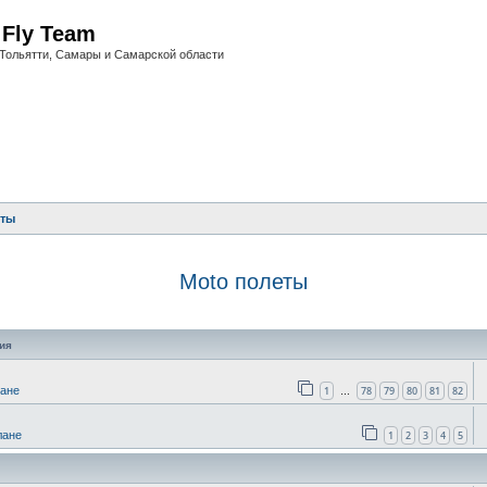
i Fly Team
Тольятти, Самары и Самарской области
еты
Moto полеты
оиск
ия
1
78
79
80
81
82
лане
…
1
2
3
4
5
лане