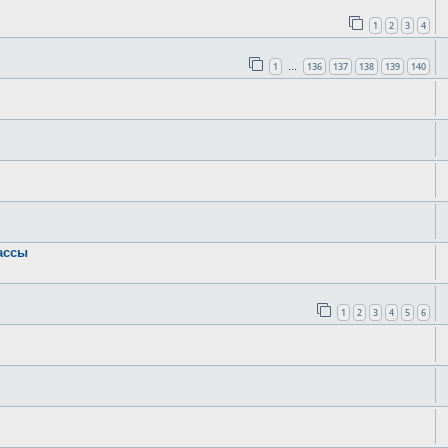
1
2
3
4
1
136
137
138
139
140
…
ассы
1
2
3
4
5
6