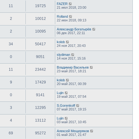
FAZER
11
19725
21 июл 2018, 23:00
Rolland
2
10012
22 июн 2018, 09:13
Александр Богатырёв
2
10095
06 дек 2017, 22:11
kolob
34
50417
24 ноя 2017, 20:43
slydiman
0
9051
14 ноя 2017, 15:16
Владимир Васильев
11
23442
23 май 2017, 18:21
kolob
9
17429
20 май 2017, 00:39
Lujin
0
9141
19 май 2017, 07:54
S.Gorenkoff
3
12295
07 май 2017, 19:15
Lujin
4
13112
03 май 2017, 10:45
Алексей Мещеряков
69
95272
01 май 2017, 21:47