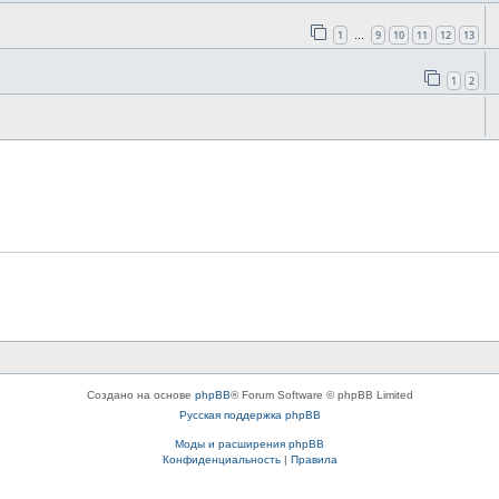
1
9
10
11
12
13
…
1
2
Создано на основе
phpBB
® Forum Software © phpBB Limited
Русская поддержка phpBB
Моды и расширения phpBB
Конфиденциальность
|
Правила