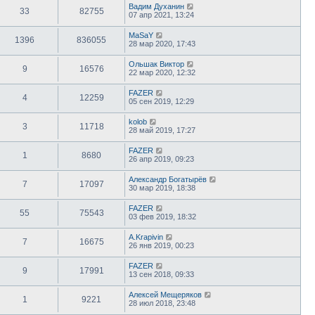
Вадим Духанин
33
82755
07 апр 2021, 13:24
MaSaY
1396
836055
28 мар 2020, 17:43
Ольшак Виктор
9
16576
22 мар 2020, 12:32
FAZER
4
12259
05 сен 2019, 12:29
kolob
3
11718
28 май 2019, 17:27
FAZER
1
8680
26 апр 2019, 09:23
Александр Богатырёв
7
17097
30 мар 2019, 18:38
FAZER
55
75543
03 фев 2019, 18:32
A.Krapivin
7
16675
26 янв 2019, 00:23
FAZER
9
17991
13 сен 2018, 09:33
Алексей Мещеряков
1
9221
28 июл 2018, 23:48