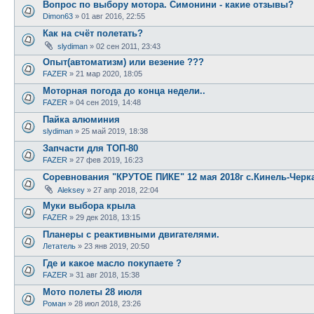
Вопрос по выбору мотора. Симонини - какие отзывы?
Dimon63
»
01 авг 2016, 22:55
Как на счёт полетать?
slydiman
»
02 сен 2011, 23:43
Опыт(автоматизм) или везение ???
FAZER
»
21 мар 2020, 18:05
Моторная погода до конца недели..
FAZER
»
04 сен 2019, 14:48
Пайка алюминия
slydiman
»
25 май 2019, 18:38
Запчасти для ТОП-80
FAZER
»
27 фев 2019, 16:23
Соревнования "КРУТОЕ ПИКЕ" 12 мая 2018г с.Кинель-Черк
Aleksey
»
27 апр 2018, 22:04
Муки выбора крыла
FAZER
»
29 дек 2018, 13:15
Планеры с реактивными двигателями.
Летатель
»
23 янв 2019, 20:50
Где и какое масло покупаете ?
FAZER
»
31 авг 2018, 15:38
Мото полеты 28 июля
Роман
»
28 июл 2018, 23:26