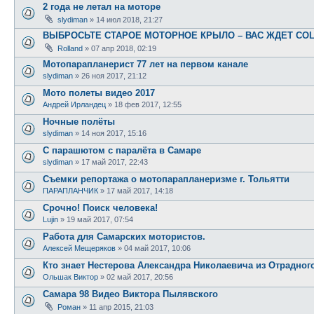
2 года не летал на моторе
slydiman
»
14 июл 2018, 21:27
ВЫБРОСЬТЕ СТАРОЕ МОТОРНОЕ КРЫЛО – ВАС ЖДЕТ CO
Rolland
»
07 апр 2018, 02:19
Мотопарапланерист 77 лет на первом канале
slydiman
»
26 ноя 2017, 21:12
Мото полеты видео 2017
Андрей Ирландец
»
18 фев 2017, 12:55
Ночные полёты
slydiman
»
14 ноя 2017, 15:16
С парашютом с паралёта в Самаре
slydiman
»
17 май 2017, 22:43
Съемки репортажа о мотопарапланеризме г. Тольятти
ПАРАПЛАНЧИК
»
17 май 2017, 14:18
Срочно! Поиск человека!
Lujin
»
19 май 2017, 07:54
Работа для Самарских мотористов.
Алексей Мещеряков
»
04 май 2017, 10:06
Кто знает Нестерова Александра Николаевича из Отрадног
Ольшак Виктор
»
02 май 2017, 20:56
Самара 98 Видео Виктора Пылявского
Роман
»
11 апр 2015, 21:03