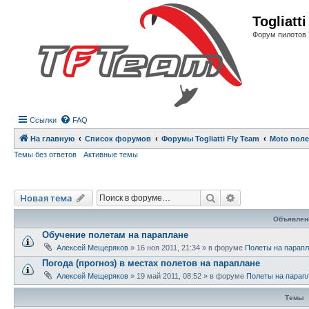
Регистрация
Togliatt
Форум пилотов 
Ссылки
FAQ
На главную
Список форумов
Форумы Togliatti Fly Team
Moto пол
Темы без ответов
Активные темы
Новая тема
Поиск
Расширенный п
Н
о
в
а
я
т
е
м
а
Объявлен
Обучение полетам на параплане
Алексей Мещеряков
»
16 ноя 2011, 21:34
» в форуме
Полеты на парап
Погода (прогноз) в местах полетов на параплане
Алексей Мещеряков
»
19 май 2011, 08:52
» в форуме
Полеты на парап
Темы