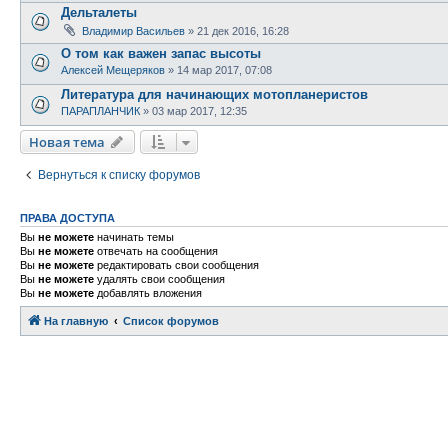
Дельталеты
Владимир Васильев
»
21 дек 2016, 16:28
О том как важен запас высоты
Алексей Мещеряков
»
14 мар 2017, 07:08
Литература для начинающих мотопланеристов
ПАРАПЛАНЧИК
»
03 мар 2017, 12:35
Новая тема
Н
о
в
а
я
т
е
м
а
Вернуться к списку форумов
ПРАВА ДОСТУПА
Вы
не можете
начинать темы
Вы
не можете
отвечать на сообщения
Вы
не можете
редактировать свои сообщения
Вы
не можете
удалять свои сообщения
Вы
не можете
добавлять вложения
На главную
Связаться с
Список форумов
администрацией