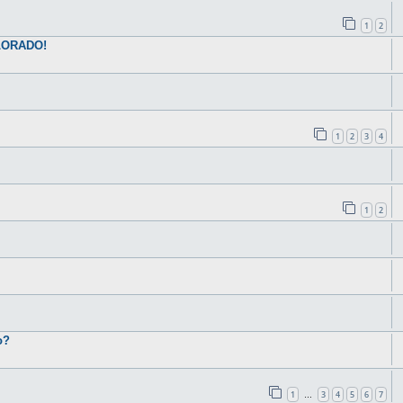
1
2
LORADO!
1
2
3
4
1
2
о?
1
3
4
5
6
7
…