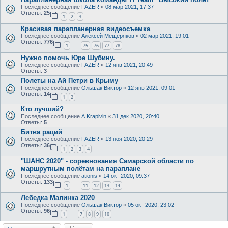
Последнее сообщение
FAZER
«
08 мар 2021, 17:37
Ответы:
25
1
2
3
Красивая парапланерная видеосъемка
Последнее сообщение
Алексей Мещеряков
«
02 мар 2021, 19:01
Ответы:
776
1
75
76
77
78
…
Нужно помочь Юре Шубину.
Последнее сообщение
FAZER
«
12 янв 2021, 20:49
Ответы:
3
Полеты на Ай Петри в Крыму
Последнее сообщение
Ольшак Виктор
«
12 янв 2021, 09:01
Ответы:
14
1
2
Кто лучший?
Последнее сообщение
A.Krapivin
«
31 дек 2020, 20:40
Ответы:
5
Битва раций
Последнее сообщение
FAZER
«
13 ноя 2020, 20:29
Ответы:
36
1
2
3
4
"ШАНС 2020" - соревнования Самарской области по
маршрутным полётам на параплане
Последнее сообщение
ationis
«
14 окт 2020, 09:37
Ответы:
133
1
11
12
13
14
…
Лебедка Малинка 2020
Последнее сообщение
Ольшак Виктор
«
05 окт 2020, 23:02
Ответы:
96
1
7
8
9
10
…