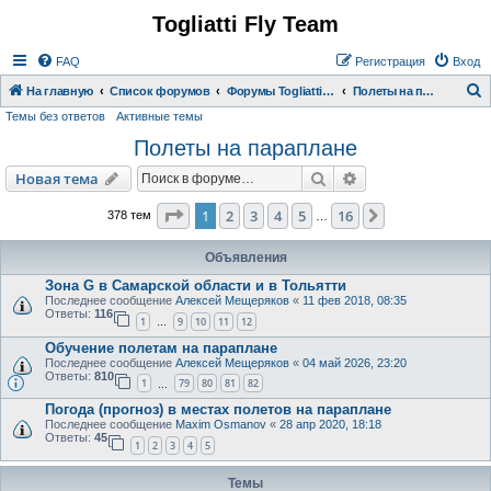
Togliatti Fly Team
Регистрация
FAQ
Р
е
г
и
с
т
р
а
ц
и
я
Вход
На главную
Список форумов
Форумы Togliatti Fly Team
Полеты на параплане
Темы без ответов
Активные темы
о
Полеты на параплане
и
с
Новая тема
Поиск
Расширенный пои
Н
о
в
а
я
т
е
м
а
к
Страница
1
из
16
1
2
3
4
5
16
След.
378 тем
…
Объявления
Зона G в Самарской области и в Тольятти
Последнее сообщение
Алексей Мещеряков
«
11 фев 2018, 08:35
Ответы:
116
1
9
10
11
12
…
Обучение полетам на параплане
Последнее сообщение
Алексей Мещеряков
«
04 май 2026, 23:20
Ответы:
810
1
79
80
81
82
…
Погода (прогноз) в местах полетов на параплане
Последнее сообщение
Maxim Osmanov
«
28 апр 2020, 18:18
Ответы:
45
1
2
3
4
5
Темы