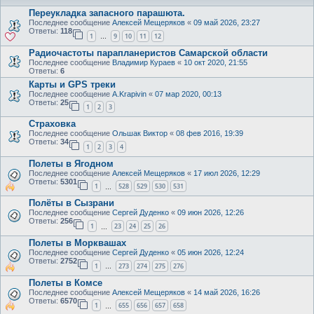
Переукладка запасного парашюта.
Последнее сообщение
Алексей Мещеряков
«
09 май 2026, 23:27
Ответы:
118
1
9
10
11
12
…
Радиочастоты парапланеристов Самарской области
Последнее сообщение
Владимир Кураев
«
10 окт 2020, 21:55
Ответы:
6
Карты и GPS треки
Последнее сообщение
A.Krapivin
«
07 мар 2020, 00:13
Ответы:
25
1
2
3
Страховка
Последнее сообщение
Ольшак Виктор
«
08 фев 2016, 19:39
Ответы:
34
1
2
3
4
Полеты в Ягодном
Последнее сообщение
Алексей Мещеряков
«
17 июл 2026, 12:29
Ответы:
5301
1
528
529
530
531
…
Полёты в Сызрани
Последнее сообщение
Сергей Дуденко
«
09 июн 2026, 12:26
Ответы:
256
1
23
24
25
26
…
Полеты в Морквашах
Последнее сообщение
Сергей Дуденко
«
05 июн 2026, 12:24
Ответы:
2752
1
273
274
275
276
…
Полеты в Комсе
Последнее сообщение
Алексей Мещеряков
«
14 май 2026, 16:26
Ответы:
6570
1
655
656
657
658
…