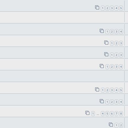
1
2
3
4
5
1
2
3
4
1
2
3
1
2
3
1
2
3
4
1
2
3
4
5
1
2
3
4
1
4
5
6
7
8
…
1
2