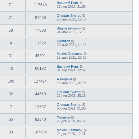
Василий Роик
71
117643
27 янв 2022, 21:08
Ольшак Виктор
71
87906
28 май 2021, 12:07
Вадим Духанин
58
77888
24 май 2021, 12:32
Филатов
4
11522
20 май 2021, 14:44
Maxim Osmanov
31
45301
15 май 2021, 23:38
Василий Роик
43
60182
01 апр 2021, 22:52
A.Krapivin
109
127494
13 мар 2021, 01:57
Ольшак Виктор
32
44519
22 янв 2021, 20:16
Ольшак Виктор
7
12857
03 янв 2021, 01:00
Филатов
65
82840
25 дек 2020, 06:37
Maxim Osmanov
83
107964
22 дек 2020, 12:21