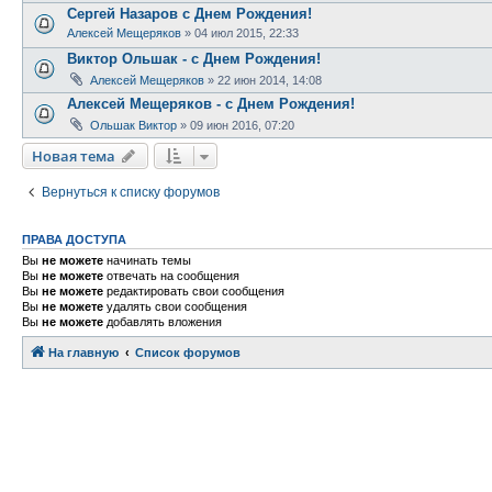
Сергей Назаров с Днем Рождения!
Алексей Мещеряков
»
04 июл 2015, 22:33
Виктор Ольшак - с Днем Рождения!
Алексей Мещеряков
»
22 июн 2014, 14:08
Алексей Мещеряков - с Днем Рождения!
Ольшак Виктор
»
09 июн 2016, 07:20
Новая тема
Н
о
в
а
я
т
е
м
а
Вернуться к списку форумов
ПРАВА ДОСТУПА
Вы
не можете
начинать темы
Вы
не можете
отвечать на сообщения
Вы
не можете
редактировать свои сообщения
Вы
не можете
удалять свои сообщения
Вы
не можете
добавлять вложения
На главную
Связаться с
Список форумов
администрацией