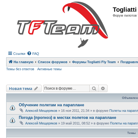
Регистрация
Togliatt
Форум пилотов 
Ссылки
FAQ
На главную
Список форумов
Форумы Togliatti Fly Team
Поздравл
Темы без ответов
Активные темы
Новая тема
Поиск
Расширенный п
Н
о
в
а
я
т
е
м
а
Объявлен
Обучение полетам на параплане
Алексей Мещеряков
»
16 ноя 2011, 21:34
» в форуме
Полеты на парап
Погода (прогноз) в местах полетов на параплане
Алексей Мещеряков
»
19 май 2011, 08:52
» в форуме
Полеты на парап
Темы