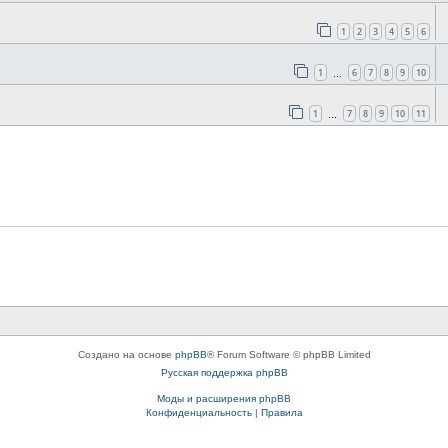
1
2
3
4
5
6
1
6
7
8
9
10
…
1
7
8
9
10
11
…
Создано на основе
phpBB
® Forum Software © phpBB Limited
Русская поддержка phpBB
Моды и расширения phpBB
Конфиденциальность
|
Правила