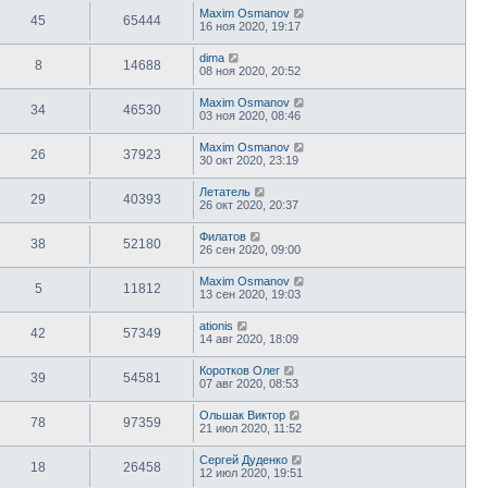
Maxim Osmanov
45
65444
16 ноя 2020, 19:17
dima
8
14688
08 ноя 2020, 20:52
Maxim Osmanov
34
46530
03 ноя 2020, 08:46
Maxim Osmanov
26
37923
30 окт 2020, 23:19
Летатель
29
40393
26 окт 2020, 20:37
Филатов
38
52180
26 сен 2020, 09:00
Maxim Osmanov
5
11812
13 сен 2020, 19:03
ationis
42
57349
14 авг 2020, 18:09
Коротков Олег
39
54581
07 авг 2020, 08:53
Ольшак Виктор
78
97359
21 июл 2020, 11:52
Сергей Дуденко
18
26458
12 июл 2020, 19:51