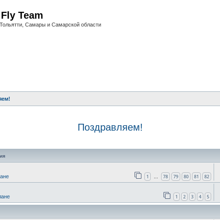
i Fly Team
Тольятти, Самары и Самарской области
яем!
Поздравляем!
оиск
ия
1
78
79
80
81
82
лане
…
1
2
3
4
5
лане