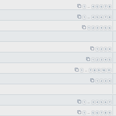
1
4
5
6
7
8
…
1
4
5
6
7
8
…
1
2
3
4
5
6
1
2
3
4
1
2
3
4
5
1
7
8
9
10
11
…
1
2
3
4
1
3
4
5
6
7
…
1
5
6
7
8
9
…