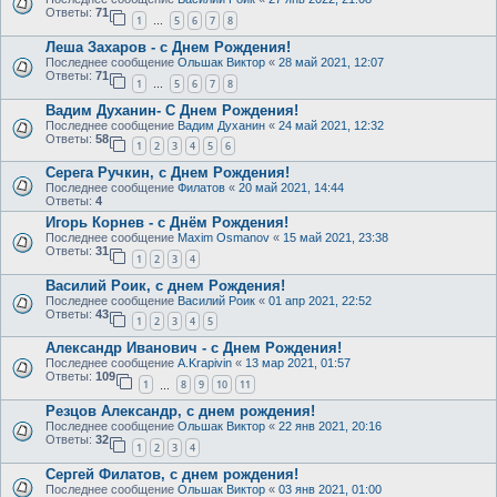
Ответы:
71
1
5
6
7
8
…
Леша Захаров - с Днем Рождения!
Последнее сообщение
Ольшак Виктор
«
28 май 2021, 12:07
Ответы:
71
1
5
6
7
8
…
Вадим Духанин- С Днем Рождения!
Последнее сообщение
Вадим Духанин
«
24 май 2021, 12:32
Ответы:
58
1
2
3
4
5
6
Серега Ручкин, с Днем Рождения!
Последнее сообщение
Филатов
«
20 май 2021, 14:44
Ответы:
4
Игорь Корнев - с Днём Рождения!
Последнее сообщение
Maxim Osmanov
«
15 май 2021, 23:38
Ответы:
31
1
2
3
4
Василий Роик, с днем Рождения!
Последнее сообщение
Василий Роик
«
01 апр 2021, 22:52
Ответы:
43
1
2
3
4
5
Александр Иванович - с Днем Рождения!
Последнее сообщение
A.Krapivin
«
13 мар 2021, 01:57
Ответы:
109
1
8
9
10
11
…
Резцов Александр, с днем рождения!
Последнее сообщение
Ольшак Виктор
«
22 янв 2021, 20:16
Ответы:
32
1
2
3
4
Сергей Филатов, с днем рождения!
Последнее сообщение
Ольшак Виктор
«
03 янв 2021, 01:00