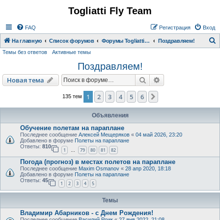
Togliatti Fly Team
Регистрация
FAQ
Р
е
г
и
с
т
р
а
ц
и
я
Вход
На главную
Список форумов
Форумы Togliatti Fly Team
Поздравляем!
Темы без ответов
Активные темы
о
Поздравляем!
и
с
Новая тема
Поиск
Расширенный пои
Н
о
в
а
я
т
е
м
а
к
1
2
3
4
5
6
След.
135 тем
Объявления
Обучение полетам на параплане
Последнее сообщение
Алексей Мещеряков
«
04 май 2026, 23:20
Добавлено в форуме
Полеты на параплане
Ответы:
810
1
79
80
81
82
…
Погода (прогноз) в местах полетов на параплане
Последнее сообщение
Maxim Osmanov
«
28 апр 2020, 18:18
Добавлено в форуме
Полеты на параплане
Ответы:
45
1
2
3
4
5
Темы
Владимир Абарников - с Днем Рождения!
Последнее сообщение
Василий Роик
«
27 янв 2022, 21:08