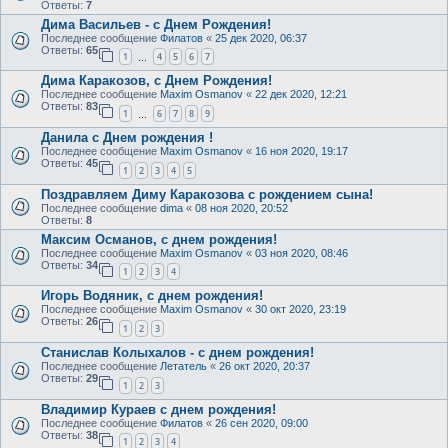
Ответы:
7
Дима Васильев - с Днем Рождения!
Последнее сообщение
Филатов
«
25 дек 2020, 06:37
Ответы:
65
1
4
5
6
7
…
Дима Каракозов, с Днем Рождения!
Последнее сообщение
Maxim Osmanov
«
22 дек 2020, 12:21
Ответы:
83
1
6
7
8
9
…
Данила с Днем рождения !
Последнее сообщение
Maxim Osmanov
«
16 ноя 2020, 19:17
Ответы:
45
1
2
3
4
5
Поздравляем Диму Каракозова с рождением сына!
Последнее сообщение
dima
«
08 ноя 2020, 20:52
Ответы:
8
Максим Османов, с днем рождения!
Последнее сообщение
Maxim Osmanov
«
03 ноя 2020, 08:46
Ответы:
34
1
2
3
4
Игорь Водяник, с днем рождения!
Последнее сообщение
Maxim Osmanov
«
30 окт 2020, 23:19
Ответы:
26
1
2
3
Станислав Колыхалов - с днем рождения!
Последнее сообщение
Летатель
«
26 окт 2020, 20:37
Ответы:
29
1
2
3
Владимир Кураев с днем рождения!
Последнее сообщение
Филатов
«
26 сен 2020, 09:00
Ответы:
38
1
2
3
4