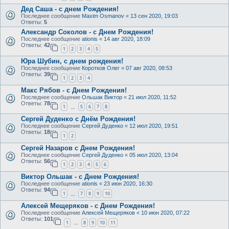
Дед Саша - с днем Рождения!
Последнее сообщение
Maxim Osmanov
«
13 сен 2020, 19:03
Ответы:
5
Александр Соколов - с Днем Рождения!
Последнее сообщение
ationis
«
14 авг 2020, 18:09
Ответы:
42
1
2
3
4
5
Юра Шубин, с днем рождения!
Последнее сообщение
Коротков Олег
«
07 авг 2020, 08:53
Ответы:
39
1
2
3
4
Макс Рябов - с Днем Рождения!
Последнее сообщение
Ольшак Виктор
«
21 июл 2020, 11:52
Ответы:
78
1
5
6
7
8
…
Сергей Дуденко с Днём Рождения!
Последнее сообщение
Сергей Дуденко
«
12 июл 2020, 19:51
Ответы:
18
1
2
Сергей Назаров с Днем Рождения!
Последнее сообщение
Сергей Дуденко
«
05 июл 2020, 13:04
Ответы:
56
1
2
3
4
5
6
Виктор Ольшак - с Днем Рождения!
Последнее сообщение
ationis
«
23 июн 2020, 16:30
Ответы:
94
1
7
8
9
10
…
Алексей Мещеряков - с Днем Рождения!
Последнее сообщение
Алексей Мещеряков
«
10 июн 2020, 07:22
Ответы:
101
1
8
9
10
11
…