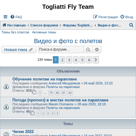
Togliatti Fly Team
Регистрация
FAQ
Р
е
г
и
с
т
р
а
ц
и
я
Вход
На главную
Список форумов
Форумы Togliatti Fly Team
Видео и фото с полетов
Темы без ответов
Активные темы
о
Видео и фото с полетов
и
с
Новая тема
Поиск
Расширенный пои
Н
о
в
а
я
т
е
м
а
к
1
2
3
4
5
6
След.
134 темы
Объявления
Обучение полетам на параплане
Последнее сообщение
Алексей Мещеряков
«
04 май 2026, 23:20
Добавлено в форуме
Полеты на параплане
Ответы:
810
1
79
80
81
82
…
Погода (прогноз) в местах полетов на параплане
Последнее сообщение
Maxim Osmanov
«
28 апр 2020, 18:18
Добавлено в форуме
Полеты на параплане
Ответы:
45
1
2
3
4
5
Темы
Чегем 2022
Последнее сообщение
Алексей Мещеряков
«
16 ноя 2022, 00:02