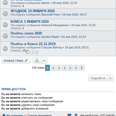
Последнее сообщение
ationis
«
06 мар 2020, 21:53
Ответы:
4
ЯГОДНОЕ 19 ЯНВАРЯ 2020
Последнее сообщение
Василий Роик
«
20 янв 2020, 09:27
КОМСА 3 ЯНВАРЯ 2020
Последнее сообщение
Алексей Мещеряков
«
04 янв 2020, 21:55
Ответы:
2
Полёты сезон 2020
Последнее сообщение
Шубин Юрий
«
04 янв 2020, 13:14
Полёты в Комсе 22.12.2019.
Последнее сообщение
Ольшак Виктор
«
24 дек 2019, 00:31
Ответы:
13
1
2
Новая тема
Н
о
в
а
я
т
е
м
а
1
2
3
4
5
6
След.
134 темы
Перейти
ПРАВА ДОСТУПА
Вы
не можете
начинать темы
Вы
не можете
отвечать на сообщения
Вы
не можете
редактировать свои сообщения
Вы
не можете
удалять свои сообщения
Вы
не можете
добавлять вложения
На главную
Список форумов
Часовой пояс:
UTC+04:00