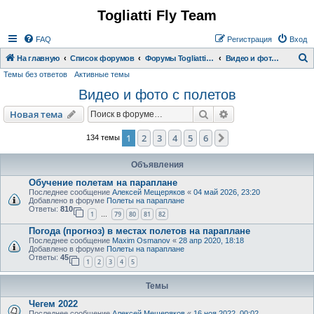
Togliatti Fly Team
Регистрация
FAQ
Р
е
г
и
с
т
р
а
ц
и
я
Вход
На главную
Список форумов
Форумы Togliatti Fly Team
Видео и фото с полетов
Темы без ответов
Активные темы
о
Видео и фото с полетов
и
с
Новая тема
Поиск
Расширенный пои
Н
о
в
а
я
т
е
м
а
к
1
2
3
4
5
6
След.
134 темы
Объявления
Обучение полетам на параплане
Последнее сообщение
Алексей Мещеряков
«
04 май 2026, 23:20
Добавлено в форуме
Полеты на параплане
Ответы:
810
1
79
80
81
82
…
Погода (прогноз) в местах полетов на параплане
Последнее сообщение
Maxim Osmanov
«
28 апр 2020, 18:18
Добавлено в форуме
Полеты на параплане
Ответы:
45
1
2
3
4
5
Темы
Чегем 2022
Последнее сообщение
Алексей Мещеряков
«
16 ноя 2022, 00:02