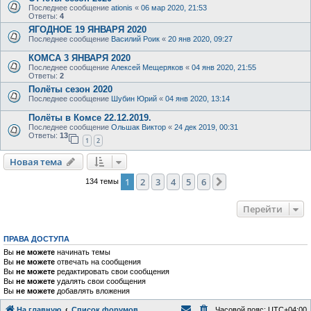
Последнее сообщение
ationis
«
06 мар 2020, 21:53
Ответы:
4
ЯГОДНОЕ 19 ЯНВАРЯ 2020
Последнее сообщение
Василий Роик
«
20 янв 2020, 09:27
КОМСА 3 ЯНВАРЯ 2020
Последнее сообщение
Алексей Мещеряков
«
04 янв 2020, 21:55
Ответы:
2
Полёты сезон 2020
Последнее сообщение
Шубин Юрий
«
04 янв 2020, 13:14
Полёты в Комсе 22.12.2019.
Последнее сообщение
Ольшак Виктор
«
24 дек 2019, 00:31
Ответы:
13
1
2
Новая тема
Н
о
в
а
я
т
е
м
а
1
2
3
4
5
6
След.
134 темы
Перейти
ПРАВА ДОСТУПА
Вы
не можете
начинать темы
Вы
не можете
отвечать на сообщения
Вы
не можете
редактировать свои сообщения
Вы
не можете
удалять свои сообщения
Вы
не можете
добавлять вложения
На главную
Список форумов
Часовой пояс:
UTC+04:00