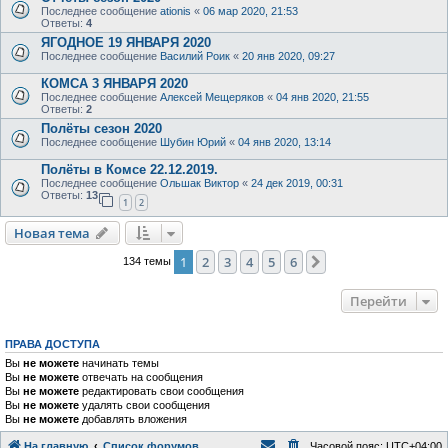
Последнее сообщение
ationis
«
06 мар 2020, 21:53
Ответы:
4
ЯГОДНОЕ 19 ЯНВАРЯ 2020
Последнее сообщение
Василий Роик
«
20 янв 2020, 09:27
КОМСА 3 ЯНВАРЯ 2020
Последнее сообщение
Алексей Мещеряков
«
04 янв 2020, 21:55
Ответы:
2
Полёты сезон 2020
Последнее сообщение
Шубин Юрий
«
04 янв 2020, 13:14
Полёты в Комсе 22.12.2019.
Последнее сообщение
Ольшак Виктор
«
24 дек 2019, 00:31
Ответы:
13
1
2
Новая тема
Н
о
в
а
я
т
е
м
а
1
2
3
4
5
6
След.
134 темы
Перейти
ПРАВА ДОСТУПА
Вы
не можете
начинать темы
Вы
не можете
отвечать на сообщения
Вы
не можете
редактировать свои сообщения
Вы
не можете
удалять свои сообщения
Вы
не можете
добавлять вложения
На главную
Список форумов
Часовой пояс:
UTC+04:00