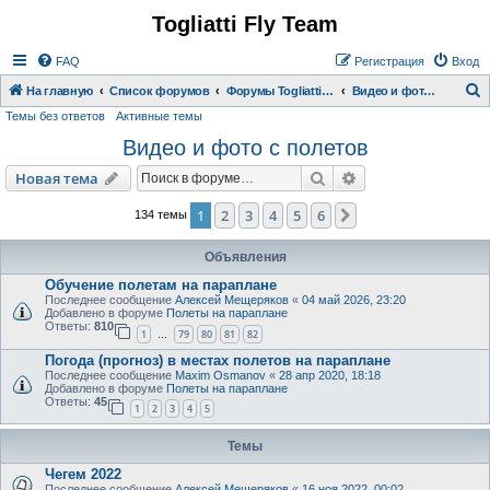
Togliatti Fly Team
Регистрация
FAQ
Р
е
г
и
с
т
р
а
ц
и
я
Вход
На главную
Список форумов
Форумы Togliatti Fly Team
Видео и фото с полетов
Темы без ответов
Активные темы
о
Видео и фото с полетов
и
с
Новая тема
Поиск
Расширенный пои
Н
о
в
а
я
т
е
м
а
к
1
2
3
4
5
6
След.
134 темы
Объявления
Обучение полетам на параплане
Последнее сообщение
Алексей Мещеряков
«
04 май 2026, 23:20
Добавлено в форуме
Полеты на параплане
Ответы:
810
1
79
80
81
82
…
Погода (прогноз) в местах полетов на параплане
Последнее сообщение
Maxim Osmanov
«
28 апр 2020, 18:18
Добавлено в форуме
Полеты на параплане
Ответы:
45
1
2
3
4
5
Темы
Чегем 2022
Последнее сообщение
Алексей Мещеряков
«
16 ноя 2022, 00:02