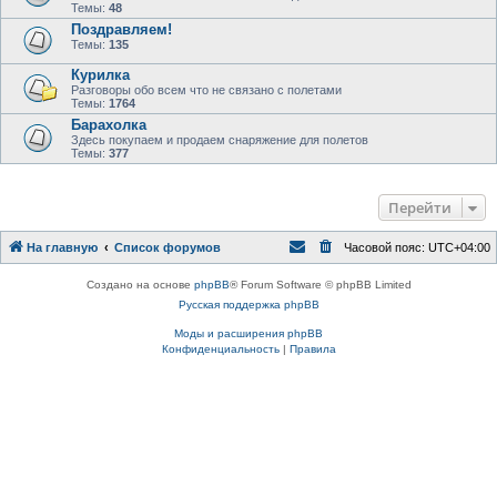
Темы:
48
Поздравляем!
Темы:
135
Курилка
Разговоры обо всем что не связано с полетами
Темы:
1764
Барахолка
Здесь покупаем и продаем снаряжение для полетов
Темы:
377
Перейти
На главную
Список форумов
Часовой пояс:
UTC+04:00
Создано на основе
phpBB
® Forum Software © phpBB Limited
Русская поддержка phpBB
Моды и расширения phpBB
Конфиденциальность
|
Правила