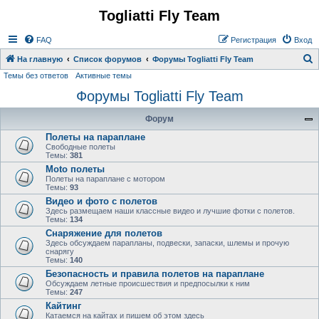
Togliatti Fly Team
Регистрация
FAQ
Р
е
г
и
с
т
р
а
ц
и
я
Вход
На главную
Список форумов
Форумы Togliatti Fly Team
Темы без ответов
Активные темы
о
Форумы Togliatti Fly Team
и
с
Форум
к
Полеты на параплане
Свободные полеты
Темы:
381
Moto полеты
Полеты на параплане с мотором
Темы:
93
Видео и фото с полетов
Здесь размещаем наши классные видео и лучшие фотки с полетов.
Темы:
134
Снаряжение для полетов
Здесь обсуждаем парапланы, подвески, запаски, шлемы и прочую
снарягу
Темы:
140
Безопасность и правила полетов на параплане
Обсуждаем летные происшествия и предпосылки к ним
Темы:
247
Кайтинг
Катаемся на кайтах и пишем об этом здесь