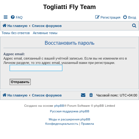
Togliatti Fly Team
Регистрация
FAQ
Р
е
г
и
с
т
р
а
ц
и
я
Вход
На главную
Список форумов
Темы без ответов
Активные темы
о
и
Восстановить пароль
с
Адрес email:
к
Адрес email, связанный с вашей учётной записью. Если вы не изменили его в
Личном разделе, то это адрес email, указанный вами при регистрации.
На главную
Список форумов
Часовой пояс:
UTC+04:00
Создано на основе
phpBB
® Forum Software © phpBB Limited
Русская поддержка phpBB
Моды и расширения phpBB
Конфиденциальность
|
Правила