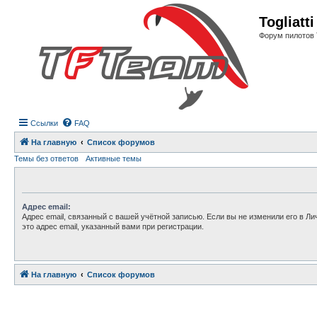
Регистрация
Togliatt
Форум пилотов 
Ссылки
FAQ
На главную
Список форумов
Темы без ответов
Активные темы
Адрес email:
Адрес email, связанный с вашей учётной записью. Если вы не изменили его в Ли
это адрес email, указанный вами при регистрации.
На главную
Связаться с
Список форумов
администрацией