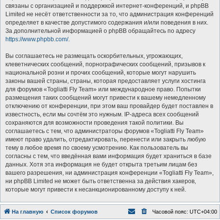
связаны с организацией и поддержкой интернет-конференций, и phpBB
Limited не несёт ответственности за то, что администрация конференций
определяет в качестве допустимого содержания и/или поведения в них.
За дополнительной информацией о phpBB обращайтесь по адресу
https://www.phpbb.com/
.
Вы соглашаетесь не размещать оскорбительных, угрожающих,
клеветнических сообщений, порнографических сообщений, призывов к
национальной розни и прочих сообщений, которые могут нарушить
законы вашей страны, страны, которая предоставляет услуги хостинга
для форумов «Togliatti Fly Team» или международное право. Попытки
размещения таких сообщений могут привести к вашему немедленному
отключению от конференции, при этом ваш провайдер будет поставлен в
известность, если мы сочтём это нужным. IP-адреса всех сообщений
сохраняются для возможности проведения такой политики. Вы
соглашаетесь с тем, что администраторы форумов «Togliatti Fly Team»
имеют право удалить, отредактировать, перенести или закрыть любую
тему в любое время по своему усмотрению. Как пользователь вы
согласны с тем, что введённая вами информация будет храниться в базе
данных. Хотя эта информация не будет открыта третьим лицам без
вашего разрешения, ни администрация конференции «Togliatti Fly Team»,
ни phpBB Limited не может быть ответственна за действия хакеров,
которые могут привести к несанкционированному доступу к ней.
На главную
Список форумов
Часовой пояс:
UTC+04:00