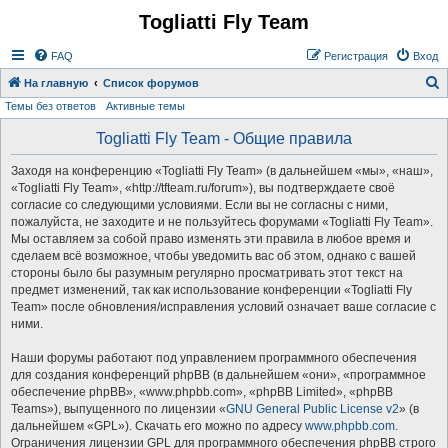
Togliatti Fly Team
Регистрация
FAQ
Р
е
г
и
с
т
р
а
ц
и
я
Вход
На главную
Список форумов
Темы без ответов
Активные темы
о
и
Togliatti Fly Team - Общие правила
с
Заходя на конференцию «Togliatti Fly Team» (в дальнейшем «мы», «наш»,
к
«Togliatti Fly Team», «http://tfteam.ru/forum»), вы подтверждаете своё
согласие со следующими условиями. Если вы не согласны с ними,
пожалуйста, не заходите и не пользуйтесь форумами «Togliatti Fly Team».
Мы оставляем за собой право изменять эти правила в любое время и
сделаем всё возможное, чтобы уведомить вас об этом, однако с вашей
стороны было бы разумным регулярно просматривать этот текст на
предмет изменений, так как использование конференции «Togliatti Fly
Team» после обновления/исправления условий означает ваше согласие с
ними.
Наши форумы работают под управлением программного обеспечения
для создания конференций phpBB (в дальнейшем «они», «программное
обеспечение phpBB», «www.phpbb.com», «phpBB Limited», «phpBB
Teams»), выпущенного по лицензии «
GNU General Public License v2
» (в
дальнейшем «GPL»). Скачать его можно по адресу
www.phpbb.com
.
Ограничения лицензии GPL для программного обеспечения phpBB строго