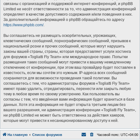
связаны с организацией и поддержкой интернет-конференций, и phpBB
Limited не несёт ответственности за то, что администрация конференций
определяет в качестве допустимого содержания и/или поведения в них.
За дополнительной информацией о phpBB обращайтесь по адресу
https://www.phpbb.com/
.
Вы соглашаетесь не размещать оскорбительных, угрожающих,
клеветнических сообщений, порнографических сообщений, призывов к
национальной розни и прочих сообщений, которые могут нарушить
законы вашей страны, страны, которая предоставляет услуги хостинга
для форумов «Togliatti Fly Team» или международное право. Попытки
размещения таких сообщений могут привести к вашему немедленному
отключению от конференции, при этом ваш провайдер будет поставлен в
известность, если мы сочтём это нужным. IP-адреса всех сообщений
сохраняются для возможности проведения такой политики. Вы
соглашаетесь с тем, что администраторы форумов «Togliatti Fly Team»
имеют право удалить, отредактировать, перенести или закрыть любую
тему в любое время по своему усмотрению. Как пользователь вы
согласны с тем, что введённая вами информация будет храниться в базе
данных. Хотя эта информация не будет открыта третьим лицам без
вашего разрешения, ни администрация конференции «Togliatti Fly Team»,
ни phpBB Limited не может быть ответственна за действия хакеров,
которые могут привести к несанкционированному доступу к ней.
На главную
Список форумов
Часовой пояс:
UTC+04:00