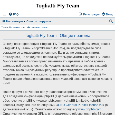
Togliatti Fly Team
Регистрация
FAQ
Р
е
г
и
с
т
р
а
ц
и
я
Вход
На главную
Список форумов
Темы без ответов
Активные темы
о
и
Togliatti Fly Team - Общие правила
с
Заходя на конференцию «Togliatti Fly Team» (в дальнейшем «мы», «наш»,
к
«Togliatti Fly Team», «http://tfteam.ru/forum»), вы подтверждаете своё
согласие со следующими условиями. Если вы не согласны с ними,
пожалуйста, не заходите и не пользуйтесь форумами «Togliatti Fly Team».
Мы оставляем за собой право изменять эти правила в любое время и
сделаем всё возможное, чтобы уведомить вас об этом, однако с вашей
стороны было бы разумным регулярно просматривать этот текст на
предмет изменений, так как использование конференции «Togliatti Fly
Team» после обновления/исправления условий означает ваше согласие с
ними.
Наши форумы работают под управлением программного обеспечения
для создания конференций phpBB (в дальнейшем «они», «программное
обеспечение phpBB», «www.phpbb.com», «phpBB Limited», «phpBB
Teams»), выпущенного по лицензии «
GNU General Public License v2
» (в
дальнейшем «GPL»). Скачать его можно по адресу
www.phpbb.com
.
Ограничения лицензии GPL для программного обеспечения phpBB строго