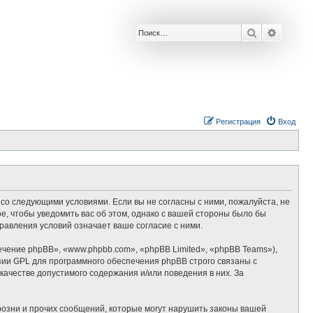
Поиск
Расшир
Р
е
г
и
с
т
р
а
ц
и
я
Вход
сие со следующими условиями. Если вы не согласны с ними, пожалуйста, не
ое, чтобы уведомить вас об этом, однако с вашей стороны было бы
правления условий означает ваше согласие с ними.
ение phpBB», «www.phpbb.com», «phpBB Limited», «phpBB Teams»),
зии GPL для программного обеспечения phpBB строго связаны с
качестве допустимого содержания и/или поведения в них. За
озни и прочих сообщений, которые могут нарушить законы вашей