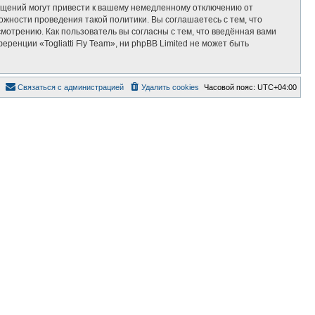
общений могут привести к вашему немедленному отключению от
ожности проведения такой политики. Вы соглашаетесь с тем, что
смотрению. Как пользователь вы согласны с тем, что введённая вами
енции «Togliatti Fly Team», ни phpBB Limited не может быть
С
в
я
з
а
т
ь
с
я
с
а
д
м
и
н
и
с
т
р
а
ц
и
е
й
Удалить cookies
Часовой пояс:
UTC+04:00