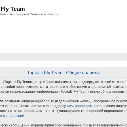
i Fly Team
Тольятти, Самары и Самарской области
Togliatti Fly Team - Общие правила
«Togliatti Fly Team», «http://tfteam.ru/forum»), вы подтверждаете своё согла
м за собой право изменять эти правила в любое время и сделаем всё возможн
ак как использование конференции «Togliatti Fly Team» после обновления/ис
я создания конференций phpBB (в дальнейшем «они», «программное обеспеч
ем «GPL»). Скачать его можно по адресу
www.phpbb.com
. Ограничения лицен
несёт ответственности за то, что администрация конференций определяет в 
/www.phpbb.com/
.
ческих сообщений, порнографических сообщений, призывов к национальной р