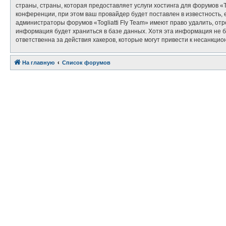
страны, страны, которая предоставляет услуги хостинга для форумов «
конференции, при этом ваш провайдер будет поставлен в известность, 
администраторы форумов «Togliatti Fly Team» имеют право удалить, от
информация будет храниться в базе данных. Хотя эта информация не бу
ответственна за действия хакеров, которые могут привести к несанкцио
На главную
Связаться с
Список форумов
администрацией