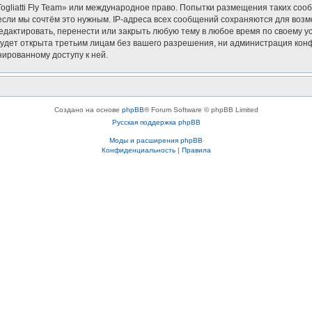
Togliatti Fly Team» или международное право. Попытки размещения таких со
если мы сочтём это нужным. IP-адреса всех сообщений сохраняются для возм
редактировать, перенести или закрыть любую тему в любое время по своему у
дет открыта третьим лицам без вашего разрешения, ни администрация конфер
нированному доступу к ней.
Создано на основе
phpBB
® Forum Software © phpBB Limited
Русская поддержка phpBB
Моды и расширения phpBB
Конфиденциальность
|
Правила