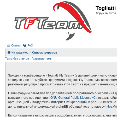
Регистрация
Togliatt
Форум пилотов 
Ссылки
FAQ
На главную
Список форумов
Темы без ответов
Активные темы
Заходя на конференцию «Togliatti Fly Team» (в дальнейшем «мы», «наш», 
заходите и не пользуйтесь форумами «Togliatti Fly Team». Мы оставляе
разумным регулярно просматривать этот текст на предмет изменений, т
Наши форумы работают под управлением программного обеспечения дл
выпущенного по лицензии «
GNU General Public License v2
» (в дальнейш
организацией и поддержкой интернет-конференций, и phpBB Limited не 
дополнительной информацией о phpBB обращайтесь по адресу
https:/
Вы соглашаетесь не размещать оскорбительных, угрожающих, клеветни