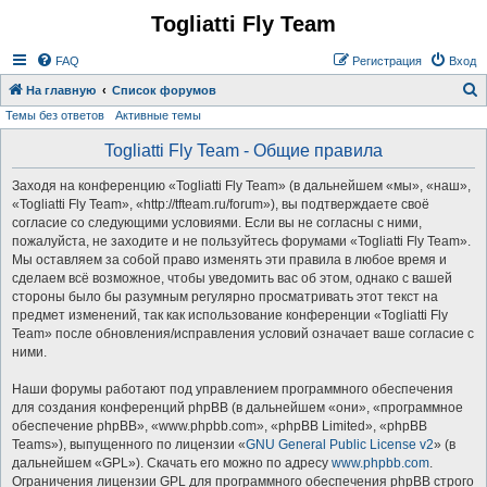
Togliatti Fly Team
Регистрация
FAQ
Р
е
г
и
с
т
р
а
ц
и
я
Вход
На главную
Список форумов
Темы без ответов
Активные темы
о
и
Togliatti Fly Team - Общие правила
с
Заходя на конференцию «Togliatti Fly Team» (в дальнейшем «мы», «наш»,
к
«Togliatti Fly Team», «http://tfteam.ru/forum»), вы подтверждаете своё
согласие со следующими условиями. Если вы не согласны с ними,
пожалуйста, не заходите и не пользуйтесь форумами «Togliatti Fly Team».
Мы оставляем за собой право изменять эти правила в любое время и
сделаем всё возможное, чтобы уведомить вас об этом, однако с вашей
стороны было бы разумным регулярно просматривать этот текст на
предмет изменений, так как использование конференции «Togliatti Fly
Team» после обновления/исправления условий означает ваше согласие с
ними.
Наши форумы работают под управлением программного обеспечения
для создания конференций phpBB (в дальнейшем «они», «программное
обеспечение phpBB», «www.phpbb.com», «phpBB Limited», «phpBB
Teams»), выпущенного по лицензии «
GNU General Public License v2
» (в
дальнейшем «GPL»). Скачать его можно по адресу
www.phpbb.com
.
Ограничения лицензии GPL для программного обеспечения phpBB строго