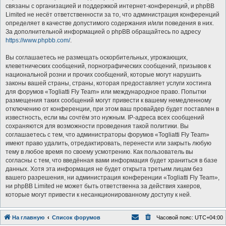
связаны с организацией и поддержкой интернет-конференций, и phpBB
Limited не несёт ответственности за то, что администрация конференций
определяет в качестве допустимого содержания и/или поведения в них.
За дополнительной информацией о phpBB обращайтесь по адресу
https://www.phpbb.com/
.
Вы соглашаетесь не размещать оскорбительных, угрожающих,
клеветнических сообщений, порнографических сообщений, призывов к
национальной розни и прочих сообщений, которые могут нарушить
законы вашей страны, страны, которая предоставляет услуги хостинга
для форумов «Togliatti Fly Team» или международное право. Попытки
размещения таких сообщений могут привести к вашему немедленному
отключению от конференции, при этом ваш провайдер будет поставлен в
известность, если мы сочтём это нужным. IP-адреса всех сообщений
сохраняются для возможности проведения такой политики. Вы
соглашаетесь с тем, что администраторы форумов «Togliatti Fly Team»
имеют право удалить, отредактировать, перенести или закрыть любую
тему в любое время по своему усмотрению. Как пользователь вы
согласны с тем, что введённая вами информация будет храниться в базе
данных. Хотя эта информация не будет открыта третьим лицам без
вашего разрешения, ни администрация конференции «Togliatti Fly Team»,
ни phpBB Limited не может быть ответственна за действия хакеров,
которые могут привести к несанкционированному доступу к ней.
На главную
Список форумов
Часовой пояс:
UTC+04:00