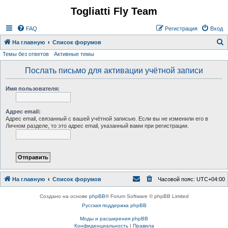
Togliatti Fly Team
Регистрация
FAQ
Р
е
г
и
с
т
р
а
ц
и
я
Вход
На главную
Список форумов
Темы без ответов
Активные темы
о
и
Послать письмо для активации учётной записи
с
Имя пользователя:
к
Адрес email:
Адрес email, связанный с вашей учётной записью. Если вы не изменили его в
Личном разделе, то это адрес email, указанный вами при регистрации.
На главную
Список форумов
Часовой пояс:
UTC+04:00
Создано на основе
phpBB
® Forum Software © phpBB Limited
Русская поддержка phpBB
Моды и расширения phpBB
Конфиденциальность
|
Правила