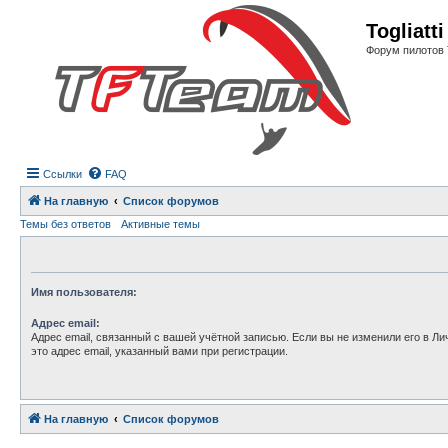
Регистрация
Togliatt
Форум пилотов 
Ссылки
FAQ
На главную
Список форумов
Темы без ответов
Активные темы
Имя пользователя:
Адрес email:
Адрес email, связанный с вашей учётной записью. Если вы не изменили его в Ли
это адрес email, указанный вами при регистрации.
На главную
Связаться с
Список форумов
администрацией