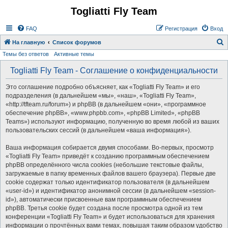
Togliatti Fly Team
Регистрация
FAQ
Р
е
г
и
с
т
р
а
ц
и
я
Вход
На главную
Список форумов
Темы без ответов
Активные темы
о
и
Togliatti Fly Team - Соглашение о конфиденциальности
с
Это соглашение подробно объясняет, как «Togliatti Fly Team» и его
к
подразделения (в дальнейшем «мы», «наш», «Togliatti Fly Team»,
«http://tfteam.ru/forum») и phpBB (в дальнейшем «они», «программное
обеспечение phpBB», «www.phpbb.com», «phpBB Limited», «phpBB
Teams») используют информацию, полученную во время любой из ваших
пользовательских сессий (в дальнейшем «ваша информация»).
Ваша информация собирается двумя способами. Во-первых, просмотр
«Togliatti Fly Team» приведёт к созданию программным обеспечением
phpBB определённого числа cookies (небольшие текстовые файлы,
загружаемые в папку временных файлов вашего браузера). Первые две
cookie содержат только идентификатор пользователя (в дальнейшем
«user-id») и идентификатор анонимной сессии (в дальнейшем «session-
id»), автоматически присвоенные вам программным обеспечением
phpBB. Третья cookie будет создана после просмотра одной из тем
конференции «Togliatti Fly Team» и будет использоваться для хранения
информации о прочтённых вами темах, повышая таким образом удобство