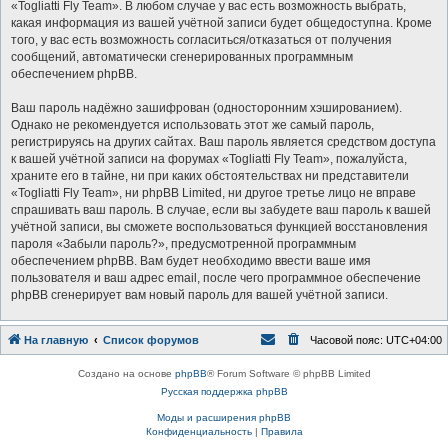
«Togliatti Fly Team». В любом случае у вас есть возможность выбрать,
какая информация из вашей учётной записи будет общедоступна. Кроме
того, у вас есть возможность согласиться/отказаться от получения
сообщений, автоматически сгенерированных программным
обеспечением phpBB.
Ваш пароль надёжно зашифрован (односторонним хэшированием).
Однако не рекомендуется использовать этот же самый пароль,
регистрируясь на других сайтах. Ваш пароль является средством доступа
к вашей учётной записи на форумах «Togliatti Fly Team», пожалуйста,
храните его в тайне, ни при каких обстоятельствах ни представители
«Togliatti Fly Team», ни phpBB Limited, ни другое третье лицо не вправе
спрашивать ваш пароль. В случае, если вы забудете ваш пароль к вашей
учётной записи, вы сможете воспользоваться функцией восстановления
пароля «Забыли пароль?», предусмотренной программным
обеспечением phpBB. Вам будет необходимо ввести ваше имя
пользователя и ваш адрес email, после чего программное обеспечение
phpBB сгенерирует вам новый пароль для вашей учётной записи.
На главную
Список форумов
Часовой пояс:
UTC+04:00
Создано на основе
phpBB
® Forum Software © phpBB Limited
Русская поддержка phpBB
Моды и расширения phpBB
Конфиденциальность
|
Правила