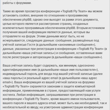
работы с форумами.
Также во время просмотра конференции «Togliatti Fly Team» мы можем
установить cookies, внешние по отношению к программному
обеспечению phpBB, однако они выходят за рамки этого документа,
целью которого является рассмотрение страниц, созданных
исключительно программным обеспечением phpBB. Вторым источником
получения вашей информации являются данные, которые вы
отправляете на форум. Этими данными могут быть, но не
исчерпываются, следующие данные: сообщения, размещённые под
учётной записью Гостя (в дальнейшем «анонимные сообщения»),
данные, указанные при регистрации в конференции «Togliatti Fly Team» (в
дальнейшем «ваша учётная запись») и сообщения, оставленные вами
после регистрации и авторизации (в дальнейшем «ваши сообщения»).
Ваша учётная запись будет содержать, как минимум, однозначно
идентифицируемое имя (в дальнейшем «ваше имя пользователя»),
индивидуальный пароль для входа под вашей учётной записью (далее
«ваш пароль») и реальный адрес email (в дальнейшем «ваш адрес
email»). Ваша информация из вашей учётной записи на форумах
«Togliatti Fly Team» охраняется законами о защите компьютерной
информации, применяемыми в стране, предоставляющей нам услуги
хостинга. Любая информация, запрашиваемая при регистрации в
конференции «Togliatti Fly Team», кроме вашего имени пользователя,
вашего пароля и вашего адреса email, может быть как необходимой, так и
необязательной ко вводу, на усмотрение администрации конференции