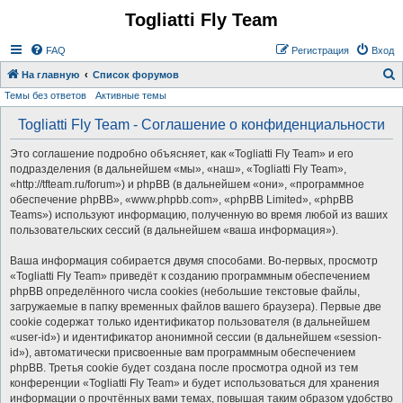
Togliatti Fly Team
Регистрация
FAQ
Р
е
г
и
с
т
р
а
ц
и
я
Вход
На главную
Список форумов
Темы без ответов
Активные темы
о
и
Togliatti Fly Team - Соглашение о конфиденциальности
с
Это соглашение подробно объясняет, как «Togliatti Fly Team» и его
к
подразделения (в дальнейшем «мы», «наш», «Togliatti Fly Team»,
«http://tfteam.ru/forum») и phpBB (в дальнейшем «они», «программное
обеспечение phpBB», «www.phpbb.com», «phpBB Limited», «phpBB
Teams») используют информацию, полученную во время любой из ваших
пользовательских сессий (в дальнейшем «ваша информация»).
Ваша информация собирается двумя способами. Во-первых, просмотр
«Togliatti Fly Team» приведёт к созданию программным обеспечением
phpBB определённого числа cookies (небольшие текстовые файлы,
загружаемые в папку временных файлов вашего браузера). Первые две
cookie содержат только идентификатор пользователя (в дальнейшем
«user-id») и идентификатор анонимной сессии (в дальнейшем «session-
id»), автоматически присвоенные вам программным обеспечением
phpBB. Третья cookie будет создана после просмотра одной из тем
конференции «Togliatti Fly Team» и будет использоваться для хранения
информации о прочтённых вами темах, повышая таким образом удобство