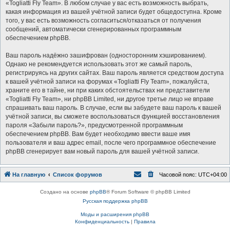
«Togliatti Fly Team». В любом случае у вас есть возможность выбрать,
какая информация из вашей учётной записи будет общедоступна. Кроме
того, у вас есть возможность согласиться/отказаться от получения
сообщений, автоматически сгенерированных программным
обеспечением phpBB.
Ваш пароль надёжно зашифрован (односторонним хэшированием).
Однако не рекомендуется использовать этот же самый пароль,
регистрируясь на других сайтах. Ваш пароль является средством доступа
к вашей учётной записи на форумах «Togliatti Fly Team», пожалуйста,
храните его в тайне, ни при каких обстоятельствах ни представители
«Togliatti Fly Team», ни phpBB Limited, ни другое третье лицо не вправе
спрашивать ваш пароль. В случае, если вы забудете ваш пароль к вашей
учётной записи, вы сможете воспользоваться функцией восстановления
пароля «Забыли пароль?», предусмотренной программным
обеспечением phpBB. Вам будет необходимо ввести ваше имя
пользователя и ваш адрес email, после чего программное обеспечение
phpBB сгенерирует вам новый пароль для вашей учётной записи.
На главную
Список форумов
Часовой пояс:
UTC+04:00
Создано на основе
phpBB
® Forum Software © phpBB Limited
Русская поддержка phpBB
Моды и расширения phpBB
Конфиденциальность
|
Правила