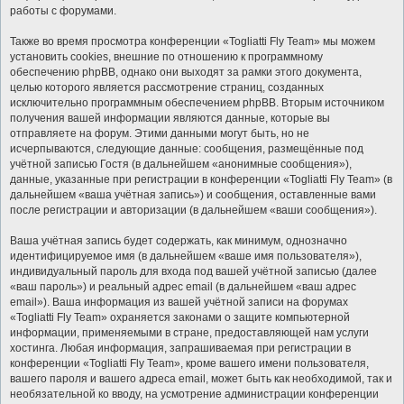
работы с форумами.
Также во время просмотра конференции «Togliatti Fly Team» мы можем
установить cookies, внешние по отношению к программному
обеспечению phpBB, однако они выходят за рамки этого документа,
целью которого является рассмотрение страниц, созданных
исключительно программным обеспечением phpBB. Вторым источником
получения вашей информации являются данные, которые вы
отправляете на форум. Этими данными могут быть, но не
исчерпываются, следующие данные: сообщения, размещённые под
учётной записью Гостя (в дальнейшем «анонимные сообщения»),
данные, указанные при регистрации в конференции «Togliatti Fly Team» (в
дальнейшем «ваша учётная запись») и сообщения, оставленные вами
после регистрации и авторизации (в дальнейшем «ваши сообщения»).
Ваша учётная запись будет содержать, как минимум, однозначно
идентифицируемое имя (в дальнейшем «ваше имя пользователя»),
индивидуальный пароль для входа под вашей учётной записью (далее
«ваш пароль») и реальный адрес email (в дальнейшем «ваш адрес
email»). Ваша информация из вашей учётной записи на форумах
«Togliatti Fly Team» охраняется законами о защите компьютерной
информации, применяемыми в стране, предоставляющей нам услуги
хостинга. Любая информация, запрашиваемая при регистрации в
конференции «Togliatti Fly Team», кроме вашего имени пользователя,
вашего пароля и вашего адреса email, может быть как необходимой, так и
необязательной ко вводу, на усмотрение администрации конференции