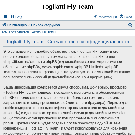
Togliatti Fly Team
Регистрация
FAQ
Р
е
г
и
с
т
р
а
ц
и
я
Вход
На главную
Список форумов
Темы без ответов
Активные темы
о
и
Togliatti Fly Team - Соглашение о конфиденциальности
с
Это соглашение подробно объясняет, как «Togliatti Fly Team» и его
к
подразделения (в дальнейшем «мы», «наш», «Togliatti Fly Team»,
«http://tfteam.ru/forum») и phpBB (в дальнейшем «они», «программное
обеспечение phpBB», «www.phpbb.com», «phpBB Limited», «phpBB
Teams») используют информацию, полученную во время любой из ваших
пользовательских сессий (в дальнейшем «ваша информация»).
Ваша информация собирается двумя способами. Во-первых, просмотр
«Togliatti Fly Team» приведёт к созданию программным обеспечением
phpBB определённого числа cookies (небольшие текстовые файлы,
загружаемые в папку временных файлов вашего браузера). Первые две
cookie содержат только идентификатор пользователя (в дальнейшем
«user-id») и идентификатор анонимной сессии (в дальнейшем «session-
id»), автоматически присвоенные вам программным обеспечением
phpBB. Третья cookie будет создана после просмотра одной из тем
конференции «Togliatti Fly Team» и будет использоваться для хранения
информации о прочтённых вами темах, повышая таким образом удобство