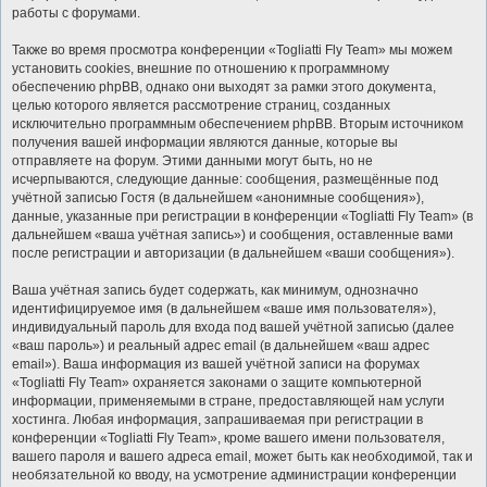
работы с форумами.
Также во время просмотра конференции «Togliatti Fly Team» мы можем
установить cookies, внешние по отношению к программному
обеспечению phpBB, однако они выходят за рамки этого документа,
целью которого является рассмотрение страниц, созданных
исключительно программным обеспечением phpBB. Вторым источником
получения вашей информации являются данные, которые вы
отправляете на форум. Этими данными могут быть, но не
исчерпываются, следующие данные: сообщения, размещённые под
учётной записью Гостя (в дальнейшем «анонимные сообщения»),
данные, указанные при регистрации в конференции «Togliatti Fly Team» (в
дальнейшем «ваша учётная запись») и сообщения, оставленные вами
после регистрации и авторизации (в дальнейшем «ваши сообщения»).
Ваша учётная запись будет содержать, как минимум, однозначно
идентифицируемое имя (в дальнейшем «ваше имя пользователя»),
индивидуальный пароль для входа под вашей учётной записью (далее
«ваш пароль») и реальный адрес email (в дальнейшем «ваш адрес
email»). Ваша информация из вашей учётной записи на форумах
«Togliatti Fly Team» охраняется законами о защите компьютерной
информации, применяемыми в стране, предоставляющей нам услуги
хостинга. Любая информация, запрашиваемая при регистрации в
конференции «Togliatti Fly Team», кроме вашего имени пользователя,
вашего пароля и вашего адреса email, может быть как необходимой, так и
необязательной ко вводу, на усмотрение администрации конференции