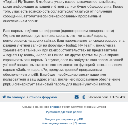
«Togliatti Fly Team». В любом случае у вас есть возможность выбрать,
какая информация из вашей учётной записи будет общедоступна. Кроме
того, у вас есть возможность согласиться/отказаться от получения
сообщений, автоматически сгенерированных программным
обеспечением phpBB.
Ваш пароль надёжно зашифрован (односторонним хэшированием).
Однако не рекомендуется использовать этот же самый пароль,
регистрируясь на других сайтах. Ваш пароль является средством доступа
к вашей учётной записи на форумах «Togliatti Fly Team», пожалуйста,
храните его в тайне, ни при каких обстоятельствах ни представители
«Togliatti Fly Team», ни phpBB Limited, ни другое третье лицо не вправе
спрашивать ваш пароль. В случае, если вы забудете ваш пароль к вашей
учётной записи, вы сможете воспользоваться функцией восстановления
пароля «Забыли пароль?», предусмотренной программным
обеспечением phpBB. Вам будет необходимо ввести ваше имя
пользователя и ваш адрес email, после чего программное обеспечение
phpBB сгенерирует вам новый пароль для вашей учётной записи.
На главную
Список форумов
Часовой пояс:
UTC+04:00
Создано на основе
phpBB
® Forum Software © phpBB Limited
Русская поддержка phpBB
Моды и расширения phpBB
Конфиденциальность
|
Правила