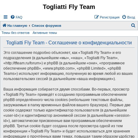
Togliatti Fly Team
Регистрация
FAQ
Р
е
г
и
с
т
р
а
ц
и
я
Вход
На главную
Список форумов
Темы без ответов
Активные темы
о
и
Togliatti Fly Team - Соглашение о конфиденциальности
с
Это соглашение подробно объясняет, как «Togliatti Fly Team» и его
к
подразделения (в дальнейшем «мы», «наш», «Togliatti Fly Team»,
«http://tfteam.ru/forum») и phpBB (в дальнейшем «они», «программное
обеспечение phpBB», «www.phpbb.com», «phpBB Limited», «phpBB
Teams») используют информацию, полученную во время любой из ваших
пользовательских сессий (в дальнейшем «ваша информация»).
Ваша информация собирается двумя способами. Во-первых, просмотр
«Togliatti Fly Team» приведёт к созданию программным обеспечением
phpBB определённого числа cookies (небольшие текстовые файлы,
загружаемые в папку временных файлов вашего браузера). Первые две
cookie содержат только идентификатор пользователя (в дальнейшем
«user-id») и идентификатор анонимной сессии (в дальнейшем «session-
id»), автоматически присвоенные вам программным обеспечением
phpBB. Третья cookie будет создана после просмотра одной из тем
конференции «Togliatti Fly Team» и будет использоваться для хранения
информации о прочтённых вами темах, повышая таким образом удобство