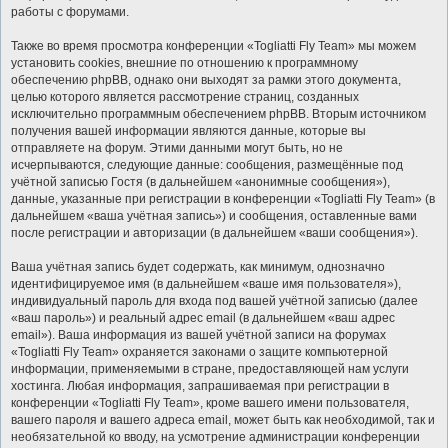
работы с форумами.
Также во время просмотра конференции «Togliatti Fly Team» мы можем
установить cookies, внешние по отношению к программному
обеспечению phpBB, однако они выходят за рамки этого документа,
целью которого является рассмотрение страниц, созданных
исключительно программным обеспечением phpBB. Вторым источником
получения вашей информации являются данные, которые вы
отправляете на форум. Этими данными могут быть, но не
исчерпываются, следующие данные: сообщения, размещённые под
учётной записью Гостя (в дальнейшем «анонимные сообщения»),
данные, указанные при регистрации в конференции «Togliatti Fly Team» (в
дальнейшем «ваша учётная запись») и сообщения, оставленные вами
после регистрации и авторизации (в дальнейшем «ваши сообщения»).
Ваша учётная запись будет содержать, как минимум, однозначно
идентифицируемое имя (в дальнейшем «ваше имя пользователя»),
индивидуальный пароль для входа под вашей учётной записью (далее
«ваш пароль») и реальный адрес email (в дальнейшем «ваш адрес
email»). Ваша информация из вашей учётной записи на форумах
«Togliatti Fly Team» охраняется законами о защите компьютерной
информации, применяемыми в стране, предоставляющей нам услуги
хостинга. Любая информация, запрашиваемая при регистрации в
конференции «Togliatti Fly Team», кроме вашего имени пользователя,
вашего пароля и вашего адреса email, может быть как необходимой, так и
необязательной ко вводу, на усмотрение администрации конференции