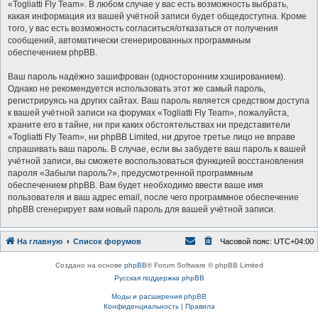
«Togliatti Fly Team». В любом случае у вас есть возможность выбрать,
какая информация из вашей учётной записи будет общедоступна. Кроме
того, у вас есть возможность согласиться/отказаться от получения
сообщений, автоматически сгенерированных программным
обеспечением phpBB.
Ваш пароль надёжно зашифрован (односторонним хэшированием).
Однако не рекомендуется использовать этот же самый пароль,
регистрируясь на других сайтах. Ваш пароль является средством доступа
к вашей учётной записи на форумах «Togliatti Fly Team», пожалуйста,
храните его в тайне, ни при каких обстоятельствах ни представители
«Togliatti Fly Team», ни phpBB Limited, ни другое третье лицо не вправе
спрашивать ваш пароль. В случае, если вы забудете ваш пароль к вашей
учётной записи, вы сможете воспользоваться функцией восстановления
пароля «Забыли пароль?», предусмотренной программным
обеспечением phpBB. Вам будет необходимо ввести ваше имя
пользователя и ваш адрес email, после чего программное обеспечение
phpBB сгенерирует вам новый пароль для вашей учётной записи.
На главную
Список форумов
Часовой пояс:
UTC+04:00
Создано на основе
phpBB
® Forum Software © phpBB Limited
Русская поддержка phpBB
Моды и расширения phpBB
Конфиденциальность
|
Правила