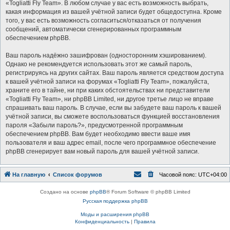
«Togliatti Fly Team». В любом случае у вас есть возможность выбрать,
какая информация из вашей учётной записи будет общедоступна. Кроме
того, у вас есть возможность согласиться/отказаться от получения
сообщений, автоматически сгенерированных программным
обеспечением phpBB.
Ваш пароль надёжно зашифрован (односторонним хэшированием).
Однако не рекомендуется использовать этот же самый пароль,
регистрируясь на других сайтах. Ваш пароль является средством доступа
к вашей учётной записи на форумах «Togliatti Fly Team», пожалуйста,
храните его в тайне, ни при каких обстоятельствах ни представители
«Togliatti Fly Team», ни phpBB Limited, ни другое третье лицо не вправе
спрашивать ваш пароль. В случае, если вы забудете ваш пароль к вашей
учётной записи, вы сможете воспользоваться функцией восстановления
пароля «Забыли пароль?», предусмотренной программным
обеспечением phpBB. Вам будет необходимо ввести ваше имя
пользователя и ваш адрес email, после чего программное обеспечение
phpBB сгенерирует вам новый пароль для вашей учётной записи.
На главную
Список форумов
Часовой пояс:
UTC+04:00
Создано на основе
phpBB
® Forum Software © phpBB Limited
Русская поддержка phpBB
Моды и расширения phpBB
Конфиденциальность
|
Правила