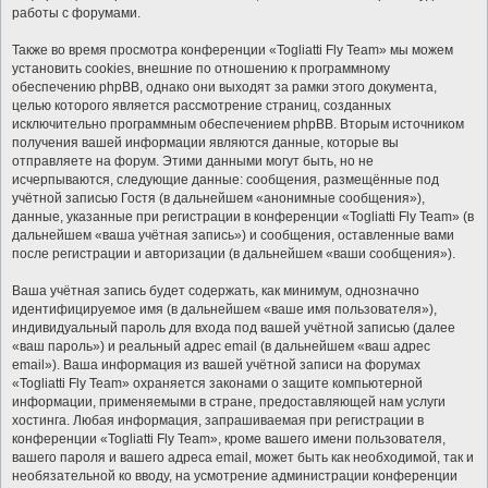
работы с форумами.
Также во время просмотра конференции «Togliatti Fly Team» мы можем
установить cookies, внешние по отношению к программному
обеспечению phpBB, однако они выходят за рамки этого документа,
целью которого является рассмотрение страниц, созданных
исключительно программным обеспечением phpBB. Вторым источником
получения вашей информации являются данные, которые вы
отправляете на форум. Этими данными могут быть, но не
исчерпываются, следующие данные: сообщения, размещённые под
учётной записью Гостя (в дальнейшем «анонимные сообщения»),
данные, указанные при регистрации в конференции «Togliatti Fly Team» (в
дальнейшем «ваша учётная запись») и сообщения, оставленные вами
после регистрации и авторизации (в дальнейшем «ваши сообщения»).
Ваша учётная запись будет содержать, как минимум, однозначно
идентифицируемое имя (в дальнейшем «ваше имя пользователя»),
индивидуальный пароль для входа под вашей учётной записью (далее
«ваш пароль») и реальный адрес email (в дальнейшем «ваш адрес
email»). Ваша информация из вашей учётной записи на форумах
«Togliatti Fly Team» охраняется законами о защите компьютерной
информации, применяемыми в стране, предоставляющей нам услуги
хостинга. Любая информация, запрашиваемая при регистрации в
конференции «Togliatti Fly Team», кроме вашего имени пользователя,
вашего пароля и вашего адреса email, может быть как необходимой, так и
необязательной ко вводу, на усмотрение администрации конференции