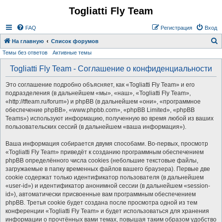
Togliatti Fly Team
Регистрация
FAQ
Р
е
г
и
с
т
р
а
ц
и
я
Вход
На главную
Список форумов
Темы без ответов
Активные темы
о
и
Togliatti Fly Team - Соглашение о конфиденциальности
с
Это соглашение подробно объясняет, как «Togliatti Fly Team» и его
к
подразделения (в дальнейшем «мы», «наш», «Togliatti Fly Team»,
«http://tfteam.ru/forum») и phpBB (в дальнейшем «они», «программное
обеспечение phpBB», «www.phpbb.com», «phpBB Limited», «phpBB
Teams») используют информацию, полученную во время любой из ваших
пользовательских сессий (в дальнейшем «ваша информация»).
Ваша информация собирается двумя способами. Во-первых, просмотр
«Togliatti Fly Team» приведёт к созданию программным обеспечением
phpBB определённого числа cookies (небольшие текстовые файлы,
загружаемые в папку временных файлов вашего браузера). Первые две
cookie содержат только идентификатор пользователя (в дальнейшем
«user-id») и идентификатор анонимной сессии (в дальнейшем «session-
id»), автоматически присвоенные вам программным обеспечением
phpBB. Третья cookie будет создана после просмотра одной из тем
конференции «Togliatti Fly Team» и будет использоваться для хранения
информации о прочтённых вами темах, повышая таким образом удобство